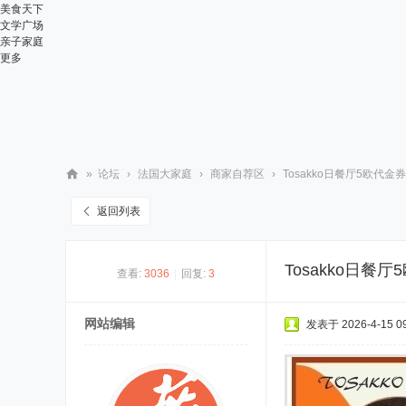
美食天下
文学广场
亲子家庭
更多
»
论坛
›
法国大家庭
›
商家自荐区
›
Tosakko日餐厅5欧代金
华
返回列表
人
街
Tosakko日餐
查看:
3036
|
回复:
3
网
网站编辑
发表于 2026-4-15 09