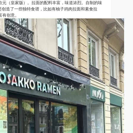
80欧元（皇家版）。拉面的配料丰富，味道浓烈。自制的味
还创造了一些独特食谱，比如有柚子鸡肉拉面和素食拉
富有创意。