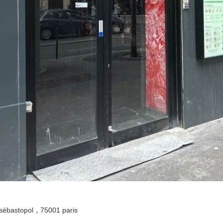
 sébastopol，75001 paris