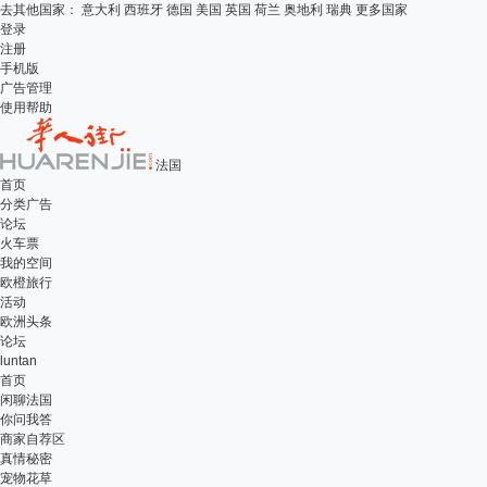
去其他国家：
意大利
西班牙
德国
美国
英国
荷兰
奥地利
瑞典
更多国家
登录
注册
手机版
广告管理
使用帮助
法国
首页
分类广告
论坛
火车票
我的空间
欧橙旅行
活动
欧洲头条
论坛
luntan
首页
闲聊法国
你问我答
商家自荐区
真情秘密
宠物花草