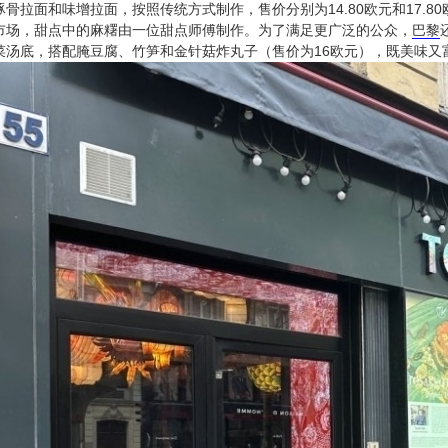
骨拉面和味增拉面，按照传统方式制作，售价分别为14.80欧元和17.
市场，甜点中的麻糬由一位甜点师傅制作。为了满足更广泛的公众，
巴黎
菜汤底，搭配腌豆腐、竹笋和金针菇炸丸子（售价为16欧元），既美味又