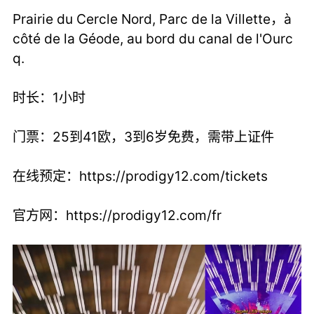
Prairie du Cercle Nord, Parc de la Villette，à
côté de la Géode, au bord du canal de l'Ourc
q.
时长：1小时
门票：25到41欧，3到6岁免费，需带上证件
在线预定：
https://prodigy12.com/tickets
官方网：
https://prodigy12.com/fr