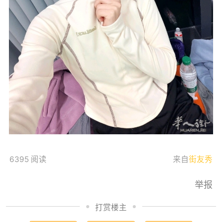
6395 阅读
来自
街友秀
举报
打赏楼主