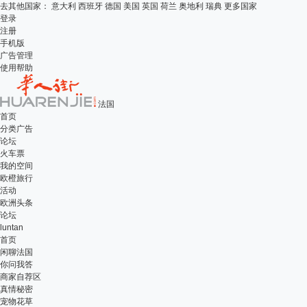
去其他国家：
意大利
西班牙
德国
美国
英国
荷兰
奥地利
瑞典
更多国家
登录
注册
手机版
广告管理
使用帮助
法国
首页
分类广告
论坛
火车票
我的空间
欧橙旅行
活动
欧洲头条
论坛
luntan
首页
闲聊法国
你问我答
商家自荐区
真情秘密
宠物花草