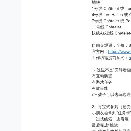
地铁：
1号线 Châtelet 或 Lou
4号线 Les Halles 或 C
7号线 Châtelet 或 Pon
11号线 Châtelet
快线A或B线 Châtelet-L
自由参观票，全价：8 
官方网：
https://www
工作坊需提前预约：
h
1- 这里不是“安静看
有互动装置
有游戏任务
有故事线
👉 孩子可以边玩边
2- 寻宝式参观（超
小朋友会拿到“任务卡
一边找线索一边看展
最后完成“挑战”