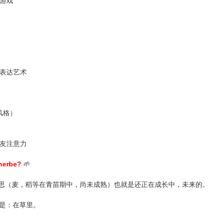
宝游戏
手表达艺术
风格）
朋友注意力
herbe?
🌱
 草 的意思（麦，稻等在青苗期中，尚未成熟）也就是还正在成长中，未来的。
面意思是：在草里。