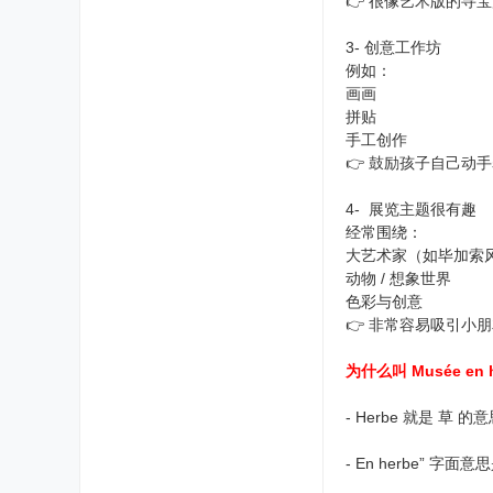
👉 很像艺术版的寻
3- 创意工作坊
例如：
画画
拼贴
手工创作
👉 鼓励孩子自己动
4- 展览主题很有趣
经常围绕：
大艺术家（如毕加索
动物 / 想象世界
色彩与创意
👉 非常容易吸引小
为什么叫 Musée en 
- Herbe 就是
- En herbe” 字