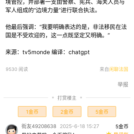
境管控，并部署一支由警察、宪兵、海关人员与
军人组成的“边境力量”进行联合执法。
他最后强调：“我要明确表达的是，非法移民在法
国是不受欢迎的，这一点既坚定又明确。”
来源：tv5monde 编译：chatgpt
9530 阅读
来自
闲聊法国
举报
打赏楼主
1金币
2金币
5金币
街友49208638
2025-6-18 15:27
5金币