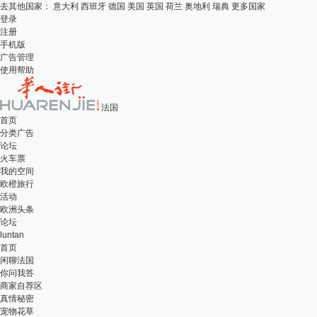
去其他国家：
意大利
西班牙
德国
美国
英国
荷兰
奥地利
瑞典
更多国家
登录
注册
手机版
广告管理
使用帮助
法国
首页
分类广告
论坛
火车票
我的空间
欧橙旅行
活动
欧洲头条
论坛
luntan
首页
闲聊法国
你问我答
商家自荐区
真情秘密
宠物花草