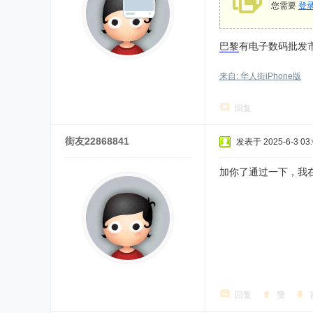
您需要
登
巴黎
有电子数码批发
来自: 华人街iPhone版
回复
街友22868841
发表于 2025-6-3 03:
加你了通过一下，我
回复
赞