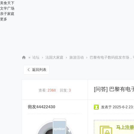
美食天下
文学广场
亲子家庭
更多
»
论坛
›
法国大家庭
›
旅游活动
›
巴黎有电子数码批发市场，可
华
返回列表
人
街
[问答]
巴黎有电
查看:
2368
|
回复:
3
网
街友44422430
发表于 2025-6-2 23:
马上注册