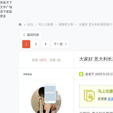
美食天下
文学广场
亲子家庭
更多
»
论坛
›
华人大家庭
›
闲聊意大利
›
大家好 意大利长期居留个人
华
返回列表
人
1
2
3
下一页
街
网
大家好 意大利
查看:
1972
|
回复:
31
neva
发表于 2025-5-15 17
马上注册
您需要
登