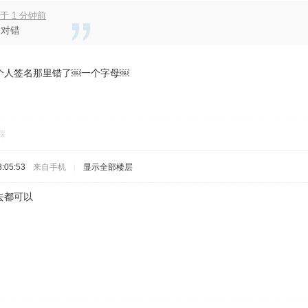
于 1 分钟前
的对错
个人签名那里错了￼一个字母￼
踩
:05:53
来自手机
|
显示全部楼层
去都可以