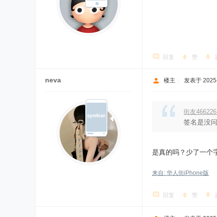
回复
赞
neva
楼主
|
发表于 2025-5
街友46622
签名是没问
是真的吗？少了一个
来自: 华人街iPhone版
回复
赞