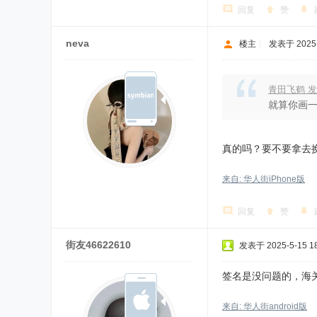
回复
赞
neva
楼主
|
发表于 2025-5
青田飞鹤 发
就算你画一
真的吗？要不要拿去
来自: 华人街iPhone版
回复
赞
街友46622610
发表于 2025-5-15 18
签名是没问题的，海
来自: 华人街android版