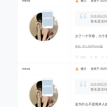
neva
楼主
|
发表于 2025-5
街友46622
签名是没问
少了一个字母，六个
来自: 华人街iPhone版
回复
赞
neva
楼主
|
发表于 2025-5
街友46622
签名是没问
这为什么不是我本人