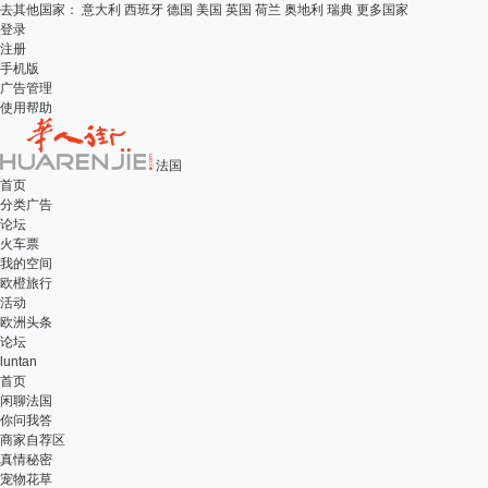
去其他国家：
意大利
西班牙
德国
美国
英国
荷兰
奥地利
瑞典
更多国家
登录
注册
手机版
广告管理
使用帮助
法国
首页
分类广告
论坛
火车票
我的空间
欧橙旅行
活动
欧洲头条
论坛
luntan
首页
闲聊法国
你问我答
商家自荐区
真情秘密
宠物花草