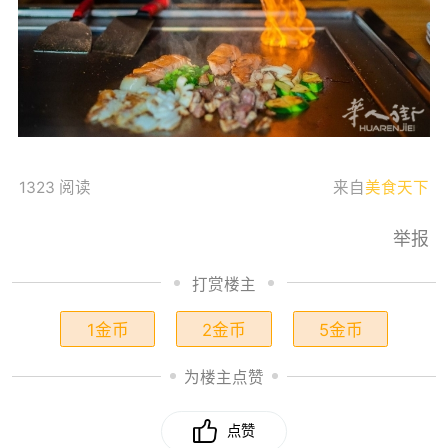
1323 阅读
来自
美食天下
举报
打赏楼主
1金币
2金币
5金币
为楼主点赞
点赞