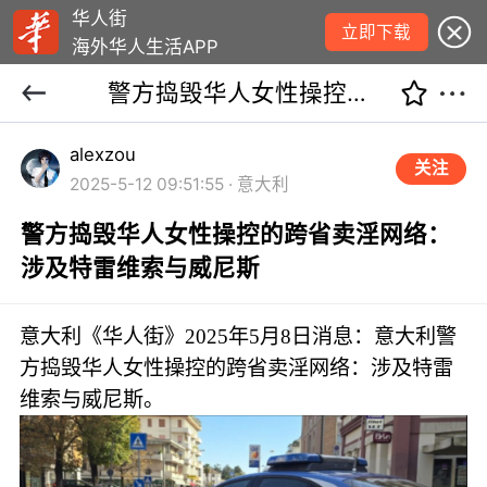
华人街
立即下载
海外华人生活APP
警方捣毁华人女性操控的跨省卖淫网络：涉及特雷维索与威尼斯
alexzou
关注
2025-5-12 09:51:55 · 意大利
警方捣毁华人女性操控的跨省卖淫网络：
涉及特雷维索与威尼斯
意大利《华人街》2025年5月8日消息：
意大利警
方捣毁华人女性操控的跨省卖淫网络：涉及特雷
维索与威尼斯。