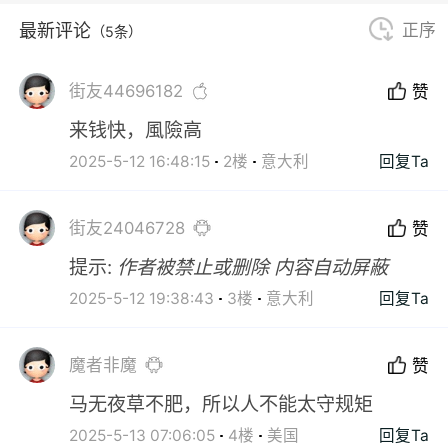
最新评论
正序
（5条）
街友44696182
赞
来钱快，風險高
2025-5-12 16:48:15
2楼
意大利
回复Ta
街友24046728
赞
提示:
作者被禁止或删除 内容自动屏蔽
2025-5-12 19:38:43
3楼
意大利
回复Ta
魔者非魔
赞
马无夜草不肥，所以人不能太守规矩
2025-5-13 07:06:05
4楼
美国
回复Ta