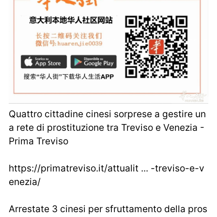
Quattro cittadine cinesi sorprese a gestire un
a rete di prostituzione tra Treviso e Venezia -
Prima Treviso
https://primatreviso.it/attualit ... -treviso-e-v
enezia/
Arrestate 3 cinesi per sfruttamento della pros