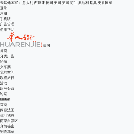
去其他国家：
意大利
西班牙
德国
美国
英国
荷兰
奥地利
瑞典
更多国家
登录
注册
手机版
广告管理
使用帮助
法国
首页
分类广告
论坛
火车票
我的空间
欧橙旅行
活动
欧洲头条
论坛
luntan
首页
闲聊法国
你问我答
商家自荐区
真情秘密
宠物花草