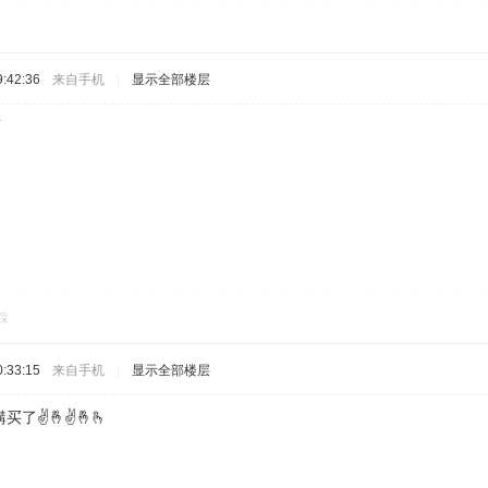
:42:36
来自手机
|
显示全部楼层
啊
踩
:33:15
来自手机
|
显示全部楼层
✌️🤞✌️🤞🫰