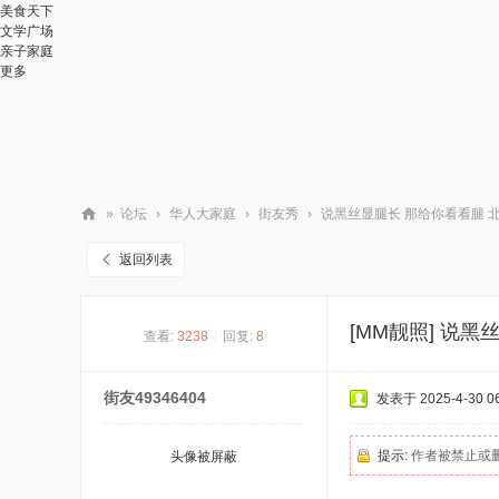
美食天下
文学广场
亲子家庭
更多
»
论坛
›
华人大家庭
›
街友秀
›
说黑丝显腿长 那给你看看腿 
华
返回列表
人
街
[MM靓照]
说黑丝
查看:
3238
|
回复:
8
网
街友49346404
发表于 2025-4-30 06
提示:
作者被禁止或
头像被屏蔽