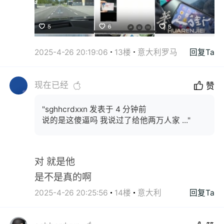
2025-4-26 20:19:06
13楼
意大利罗马
回复Ta
现在已经
赞
"sghhcrdxxn 发表于 4 分钟前
说的是这傻逼吗 我说过了给他两万人家 ..."
对 就是他
是不是真的啊
2025-4-26 20:25:56
14楼
意大利
回复Ta