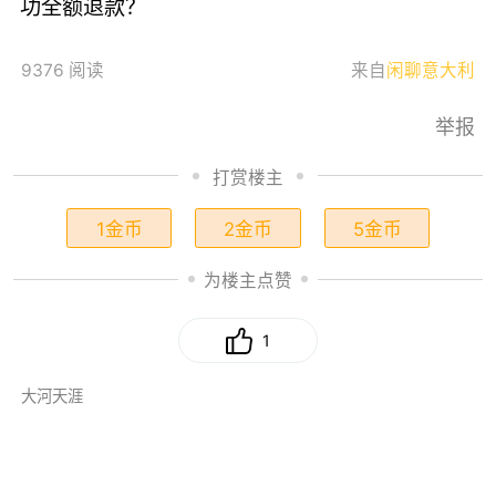
功全额退款？
9376 阅读
来自
闲聊意大利
举报
打赏楼主
1金币
2金币
5金币
为楼主点赞
1
大河天涯