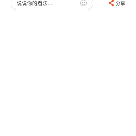
说说你的看法...
分享
街友23868818
赞
只能向前走，莫回头
2025-4-25 21:50:38
16楼
意大利
回复Ta
忘忧岛
赞
"街友22626128 发表于 半小时前
兄弟我是女的。经济压力来的 ..."
你是女的？在华人街评论这些肮脏无底线
的话语