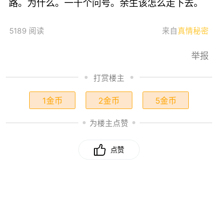
路。为什么。一千个问号。余生该怎么走下去。
5189 阅读
来自
真情秘密
举报
打赏楼主
1金币
2金币
5金币
为楼主点赞
点赞