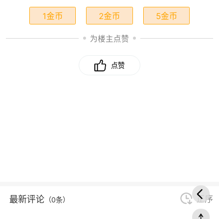
1金币
2金币
5金币
为楼主点赞
点赞
最新评论
正序
（0条）