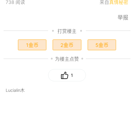
738 阅读
来自
真情秘密
举报
打赏楼主
1金币
2金币
5金币
为楼主点赞
1
Lucialin木