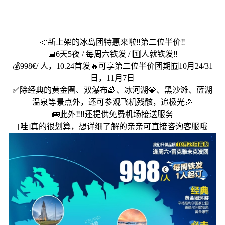
📣新上架的冰岛团特惠来啦‼️第二位半价‼️
📅6天5夜 / 每周六铁发 / 1️⃣人就铁发‼️
💰998€/ 人，10.24首发🔥可享第二位半价团期🈶10月24/31
日，11月7日
✅除经典的黄金圈、双瀑布🌈、冰河湖💎、黑沙滩、蓝湖
温泉等景点外，还可参观飞机残骸，追极光🎉
🚌此外‼️‼️还提供免费机场接送服务
[哇]真的很划算，想详细了解的亲亲可直接咨询客服哦