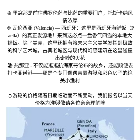
⛵ 里窝那是前往佛罗伦萨与比萨的重要门户，托斯卡纳风
情浓厚
🥘 瓦伦西亚 (Valencia) — 西班牙：这里是西班牙海鲜饭（P
aella）的真正发源地！来到这必点一盘香气四溢的本地大
锅饭。除了美食，这里还拥有将未来主义美学发挥到极致
的科学艺术城，古典老城区与现代科幻感建筑在这里碰撞
出奇妙的火花
🏖️ 热那亚 - 不仅能逛逛航海家哥伦布的故乡，还能顺便去
打卡菲诺港——那是个专门偶遇富豪游艇和彩色房子的绝
美小渔村
🍊游轮的价格随着日期临近而不断变动，我们报名以当天
价格为准😻敬请各位亲亲理解噢