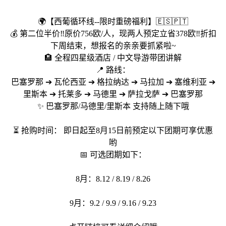
🌍【西葡循环线--限时重磅福利】🇪🇸🇵🇹
💰 第二位半价‼️原价756欧/人，现两人预定立省378欧‼️折扣
下周结束，想报名的亲亲要抓紧啦~
🏨 全程四星级酒店 / 中文导游带团讲解
📍 路线：
巴塞罗那 ➔ 瓦伦西亚 ➔ 格拉纳达 ➔ 马拉加 ➔ 塞维利亚 ➔
里斯本 ➔ 托莱多 ➔ 马德里 ➔ 萨拉戈萨 ➔ 巴塞罗那
✨ 巴塞罗那/马德里/里斯本 支持随上随下哦
⏳ 抢购时间： 即日起至8月15日前预定以下团期可享优惠
哟
📅 可选团期如下：
8月：8.12 / 8.19 / 8.26
9月：9.2 / 9.9 / 9.16 / 9.23