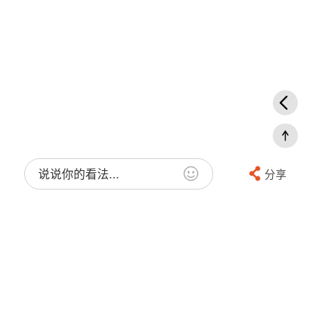
说说你的看法...
分享
欢迎添加华人街欧橙微信客服哦
任何问题我们都会认真回复哦！
办公室地址：48 rue de turbigo 75003 PARIS