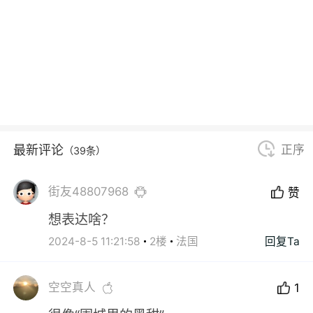
最新评论
正序
（39条）
街友48807968
赞
想表达啥？
2024-8-5 11:21:58
2楼
法国
回复Ta
空空真人
1