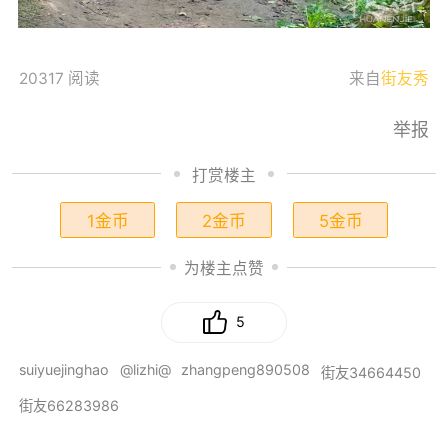
20317 阅读
来自
街友秀
举报
打赏楼主
1金币
2金币
5金币
为楼主点赞
5
suiyuejinghao
@lizhi@
zhangpeng890508
街友34664450
街友66283986