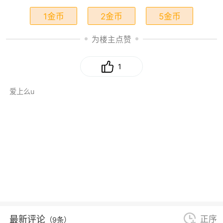
1金币
2金币
5金币
为楼主点赞
1
爱上么u
最新评论
正序
（9条）