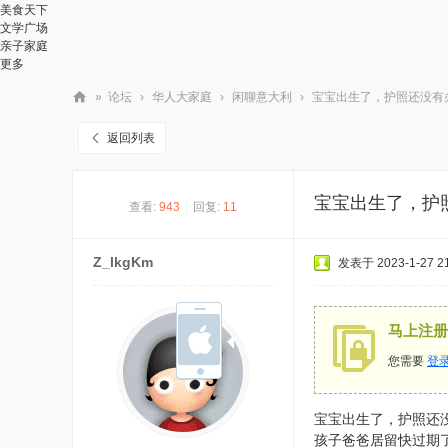
美食天下
文学广场
亲子家庭
更多
»
论坛
›
华人大家庭
›
闲聊意大利
›
宝宝出生了，护照还没有办
华
返回列表
人
街
宝宝出生了，护
查看:
943
|
回复:
11
网
Z_lkgKm
发表于 2023-1-27 21
马上注册
您需要
登
宝宝出生了，护照还
孩子爸爸居留快过期