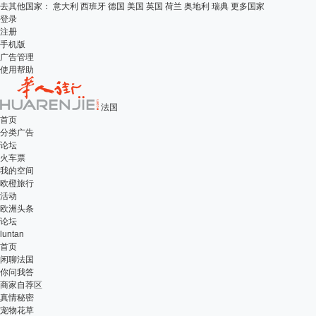
去其他国家：
意大利
西班牙
德国
美国
英国
荷兰
奥地利
瑞典
更多国家
登录
注册
手机版
广告管理
使用帮助
法国
首页
分类广告
论坛
火车票
我的空间
欧橙旅行
活动
欧洲头条
论坛
luntan
首页
闲聊法国
你问我答
商家自荐区
真情秘密
宠物花草