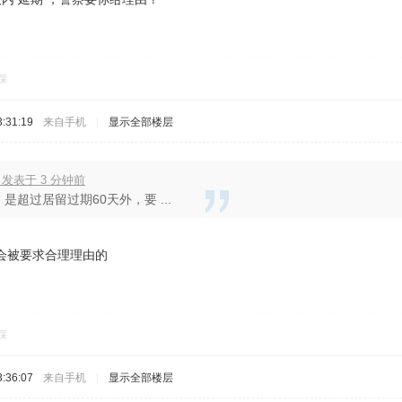
踩
:31:19
来自手机
|
显示全部楼层
 发表于 3 分钟前
是超过居留过期60天外，要 ...
会被要求合理理由的
踩
:36:07
来自手机
|
显示全部楼层