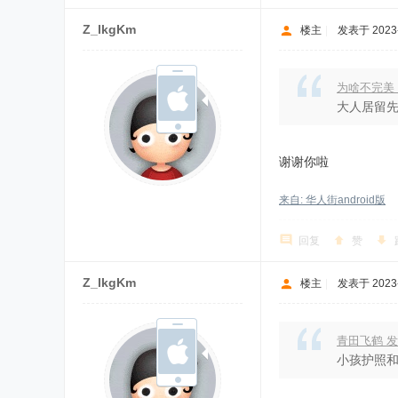
Z_lkgKm
楼主
|
发表于 2023-1
为啥不完美 
大人居留先
谢谢你啦
来自: 华人街android版
回复
赞
Z_lkgKm
楼主
|
发表于 2023-1
青田飞鹤 
小孩护照和