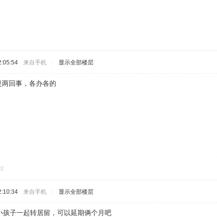
:05:54
来自手机
|
显示全部楼层
是两回事，各办各的
踩
:10:34
来自手机
|
显示全部楼层
小孩子一起转居留，可以延期俩个月吧