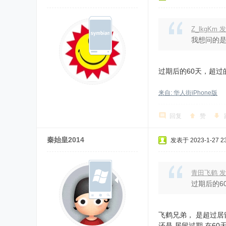
Z_lkgKm
我想问的是
过期后的60天，超
来自: 华人街iPhone版
回复
赞
秦始皇2014
发表于 2023-1-27 23
青田飞鹤 发
过期后的6
飞鹤兄弟， 是超过居
还是 居留过期 在60