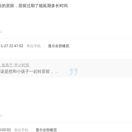
爸的居留，居留过期了能延期多长时间
踩
-27 22:47:02
来自手机
|
显示全部楼层
8Z5 发表于 半小时前
该是想和小孩子一起转居留， ...
踩
:03:02
来自手机
|
显示全部楼层