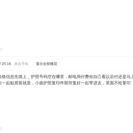
踩
:25:16
来自手机
|
显示全部楼层
表格信息先填上，护照号码空在哪里，邮电局付费你自己看以后付还是马上一
口一起贴居留就是，小孩护照复印件那些复好一起带进去，里面不给复印
踩