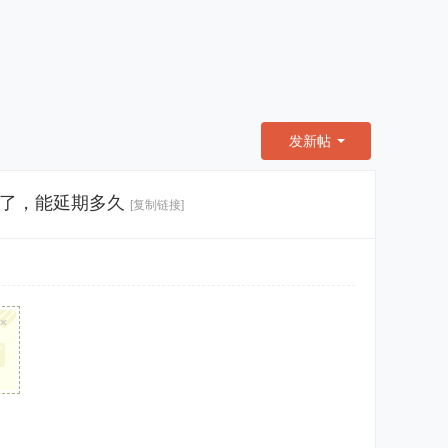
发新帖
期了，能延期多久
[复制链接]
×