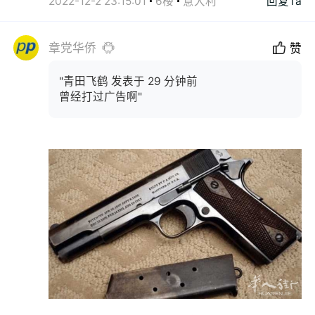
2022-12-2 23:15:01
6楼
意大利
回复Ta
章党华侨
赞
"青田飞鹤 发表于 29 分钟前
曾经打过广告啊"