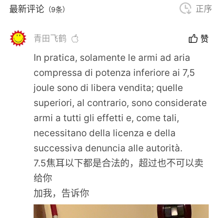
最新评论
正序
（9条）
青田飞鹤
赞
In pratica, solamente le armi ad aria
compressa di potenza inferiore ai 7,5
joule sono di libera vendita; quelle
superiori, al contrario, sono considerate
armi a tutti gli effetti e, come tali,
necessitano della licenza e della
successiva denuncia alle autorità.
7.5焦耳以下都是合法的，超过也不可以卖
给你
加我，告诉你