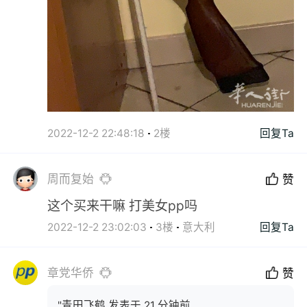
2022-12-2 22:48:18
2楼
回复Ta
周而复始
赞
这个买来干嘛 打美女pp吗
2022-12-2 23:02:03
3楼
意大利
回复Ta
章党华侨
赞
"青田飞鹤 发表于 21 分钟前