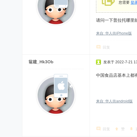
您需要
登
请问一下普拉托哪里
来自: 华人街iPhone版
回复
翁建_Hk3Ob
发表于 2022-7-21 13
中国食品店基本上都有
来自: 华人街android版
回复
赞