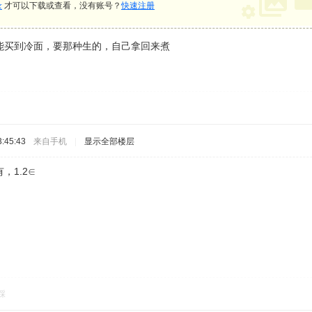
录
才可以下载或查看，没有账号？
快速注册
能买到冷面，要那种生的，自己拿回来煮
:45:43
来自手机
|
显示全部楼层
，1.2∈
踩