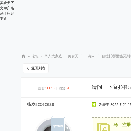
美食天下
文学广场
亲子家庭
更多
»
论坛
›
华人大家庭
›
美食天下
›
请问一下普拉托哪里能买到冷
华
返回列表
人
街
请问一下普拉托
查看:
1145
|
回复:
4
网
街友82562629
发表于 2022-7-21 13
马上注册