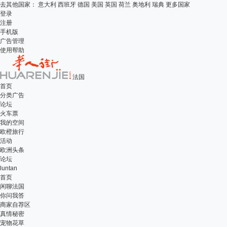
去其他国家：
意大利
西班牙
德国
美国
英国
荷兰
奥地利
瑞典
更多国家
登录
注册
手机版
广告管理
使用帮助
法国
首页
分类广告
论坛
火车票
我的空间
欧橙旅行
活动
欧洲头条
论坛
luntan
首页
闲聊法国
你问我答
商家自荐区
真情秘密
宠物花草