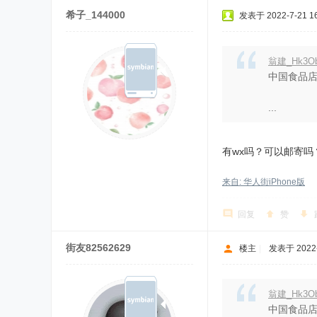
希子_144000
发表于 2022-7-21 16
翁建_Hk3O
中国食品店
...
有wx吗？可以邮寄吗
来自: 华人街iPhone版
回复
赞
街友82562629
楼主
|
发表于 2022-7
翁建_Hk3O
中国食品店