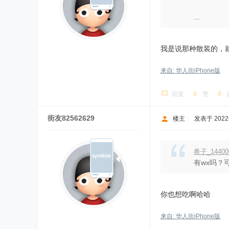
...
我是说那种散装的，
来自: 华人街iPhone版
回复
赞
街友82562629
楼主
|
发表于 2022-7
希子_1440
有wx吗？
你也想吃啊哈哈
来自: 华人街iPhone版