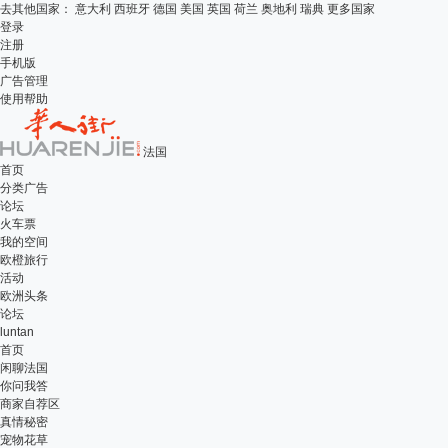
去其他国家：
意大利
西班牙
德国
美国
英国
荷兰
奥地利
瑞典
更多国家
登录
注册
手机版
广告管理
使用帮助
法国
首页
分类广告
论坛
火车票
我的空间
欧橙旅行
活动
欧洲头条
论坛
luntan
首页
闲聊法国
你问我答
商家自荐区
真情秘密
宠物花草