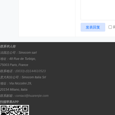
发表回复
联系华人街
法国总公司：
Sinocom sarl
地址：
48 Rue de Turbigo,
75003
Paris
,
France
联系电话：
(0033)-(0)144610523
意大利分公司：
Sinocom Italia Srl
地址：
Via Niccolini 29,
20154
Milano
,
Italia
联系邮箱：
contact@huarenjie.com
扫描苹果APP