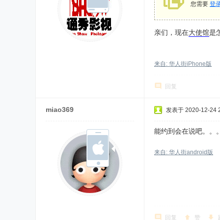
您需要
登
亲们，现在
大使馆
是
来自: 华人街iPhone版
回复
miao369
发表于 2020-12-24 2
能约到会在说吧。。
来自: 华人街android版
回复
赞