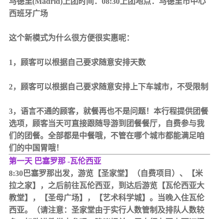
马德里(Madrid)上团时间：08:30上团地点：马德里市中心
西班牙广场
这个新模式为什么很方便很实惠呢：
1，顾客可以根据自己要求随意安排天数
2，顾客可以根据自己要求随意安排上下车城市，不受限制
3，语言不通的顾客，就餐再也不是问题！本行程提供团餐
选项，顾客当天可直接跟随导游到团餐餐厅，自费参与我
们的团餐。全部都是中餐哦，不管在哪个城市都能满足咱
们的中国胃哦！
第一天 巴塞罗那 -瓦伦西亚
8:30巴塞罗那出发，游览【圣家堂】（自费项目）、【米
拉之家】，之后前往瓦伦西亚，到达后游览【瓦伦西亚大
教堂】，【圣母广场】，【艺术科学城】。当晚入住瓦伦
西亚。（请注意：圣家堂由于实行人数管制及排队人数较