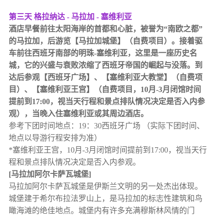
第三天 格拉纳达 - 马拉加 - 塞维利亚
酒店早餐前往太阳海岸的首都和心脏，被誉为“南欧之都”
的马拉加，后游览【马拉加城堡】（自费项目）。接着驱
车前往西班牙南部的明珠-塞维利亚，这里是一座历史名
城，它的兴盛与衰败浓缩了西班牙帝国的崛起与没落。到
达后参观【西班牙广场】、【塞维利亚大教堂】（自费项
目）、【塞维利亚王宫】（自费项目，10月-3月闭馆时间
提前到17:00，视当天行程和景点排队情况决定是否入内参
观），当晚入住塞维利亚或其周边酒店。
参考下团时间地点：19：30西班牙广场 （实际下团时间、
地点以导游行程安排为准）
*塞维利亚王宫，10月-3月闭馆时间提前到17:00，视当天行
程和景点排队情况决定是否入内参观。
[马拉加阿尔卡萨瓦城堡]
马拉加阿尔卡萨瓦城堡是伊斯兰文明的另一处杰出体现。
城堡建于希尔布拉法罗山上，是马拉加的标志性建筑和鸟
瞰海滩的绝佳地点。城堡内有许多充满穆斯林风情的门