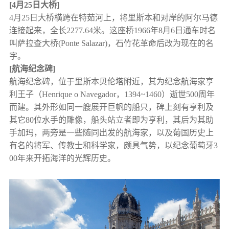
[4月25日大桥]
4月25日大桥横跨在特茹河上，将里斯本和对岸的阿尔马德
连接起来，全长2277.64米。这座桥1966年8月6日通车时名
叫萨拉查大桥(Ponte Salazar)，石竹花革命后改为现在的名
字。
[航海纪念碑]
航海纪念碑，位于里斯本贝伦塔附近，其为纪念航海家亨
利王子（Henrique o Navegador，1394~1460）逝世500周年
而建。其外形如同一艘展开巨帆的船只，碑上刻有亨利及
其它80位水手的雕像，船头站立者即为亨利，其后为其助
手加玛，两旁是一些随同出发的航海家，以及葡国历史上
有名的将军、传教士和科学家，颇具气势，以纪念葡萄牙3
00年来开拓海洋的光辉历史。