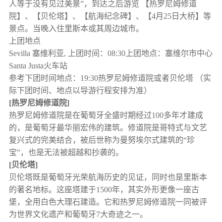
人等于没有见过美景”，到达之后游览 【热罗尼姆修道
院】、【贝伦塔】、【航海纪念碑】、【4月25日大桥】等
景点。当晚入住里斯本或其周边城市。
上团地点
Sevilla 塞维利亚, 上团时间：08:30上团地点：塞维尔市中心
Santa Justa火车站
参考下团时间地点：19:30热罗尼姆修道院或者贝伦塔 （实
际下团时间、地点以导游行程安排为准）
[热罗尼姆修道院]
热罗尼姆修道院是在葡萄牙全盛时期经过100多年才建成
的，是葡萄牙最华丽宏伟的建筑。修道院是哥特式与文艺
复兴式的完美结合，被后世称为曼努埃尔式建筑的“珍
宝”，也是无法被超越和抄袭的。
[贝伦塔]
贝伦塔既是葡萄牙光荣航海历史的见证，同时也是里斯本
的著名地标。这座塔建于1500年，其实外形更像一座古
堡，全用白色大理石建造。它和热罗尼姆修道院一同被评
为世界文化遗产和葡萄牙7大奇迹之一。