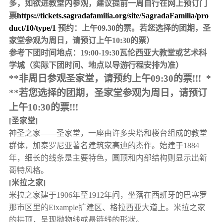
多，如欲进教堂内参观，建议提前一周自行在网上预订门
票
https://tickets.sagradafamilia.org/site/SagradaFamilia/pro
duct/10/type/1
预约：上午09.30的票。若您选择的团期，圣
家堂参观为周日，请预订上午10:30的票）
参考下团时间地点：19:00-19:30瓦伦西亚大教堂或艺术科
学城（实际下团时间、地点以导游行程安排为准）
**非周日参观圣家堂，请预约上午09:30的票!!!
*
**若您选择的团期，圣家堂参观为周日，请预订
上午10:30的票!!!
[圣家堂]
神圣之家——圣家堂，一座由许多尖塔和楼台组成的教堂
群体，加泰罗尼亚著名建筑家高迪的杰作。始建于1884
年，细长的线条是主要特色，圆顶和内部结构则显示出新
哥特风格。
[米拉之家]
米拉之家建于1906年至1912年间，坐落在西班牙的巴塞罗
那市区里的Eixample扩建区、格拉西亚大道上。米拉之家
的拱顶，呈现抛物线或悬链线的形状。