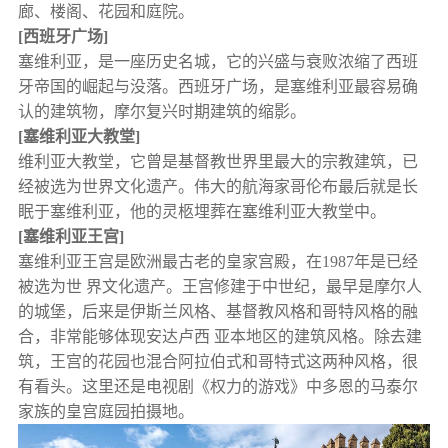
廊、楼阁、花园和庭院。
[西班牙广场]
塞维利亚，是一座历史名城，它的兴盛与衰败浓缩了西班
牙帝国的崛起与没落。西班牙广场，是塞维利亚最容易确
认的建筑物，摩尔复兴时期建筑的缩影。
[塞维利亚大教堂]
维利亚大教堂，它曾是基督教世界里最大的宗教建筑，已
经被选为世界文化遗产。伟大的航海家哥伦布最后就是长
眠于塞维利亚，他的灵柩埋葬在塞维利亚大教堂中。
[塞维利亚王宫]
塞维利亚王宫是欧洲最古老的皇家宫殿，在1987年是已经
被选为世 界文化遗产。王宫修建于中世纪，最早是摩尔人
的城堡，后来是伊斯兰风格、基督教风格和哥特风格的融
合，非常能够体现安达卢西 亚本地区的建筑风格。除去建
筑，王宫的花园也混合阿拉伯式和哥特式这两种风格，很
有看头。这里还是电视剧《权力的游戏》中多恩的马泰尔
家族的皇宫庭园拍摄地。