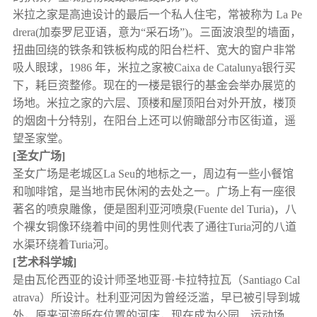
米拉之家是高迪设计的最后一个私人住宅，常被称为 La Pe
drera(加泰罗尼亚语，意为“采石场”)。三面波浪型的墙面，
扭曲回绕的铁条和铁板构成的阳台栏杆、宽大的窗户非常
吸人眼球，1986 年，米拉之家被Caixa de Catalunya银行买
下，耗巨资整修。现在的一楼是银行的基金会举办展览的
场地。米拉之家的六层、顶楼和屋顶阳台对外开放，楼顶
的烟囱十分特别，在阳台上还可以俯瞰部分市区街道，遥
望圣家堂。
[圣女广场]
圣女广场是老城区La Seu的地标之一，周边有一些小餐馆
和咖啡馆，是当地市民休闲的去处之一。广场上有一座很
著名的喷泉雕像，便是图利亚河喷泉(Fuente del Turia)，八
个裸女铜像环绕着中间的男性则代表了通往Turia河的八道
水渠环绕着Turia河。
[艺术科学城]
是由瓦伦西亚的设计师圣地亚哥·卡拉特拉瓦（Santiago Cal
atrava）所设计。杜利亚河因为曾经泛滥，早已被引导到城
外，原来河流所在位置的河床，现在成为公园、运动场、