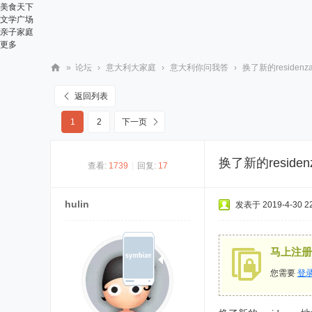
美食天下
文学广场
亲子家庭
更多
»
论坛
›
意大利大家庭
›
意大利你问我答
›
换了新的residen
华
返回列表
人
1
2
下一页
街
网
换了新的resid
查看:
1739
|
回复:
17
hulin
发表于 2019-4-30 22
马上注册
您需要
登