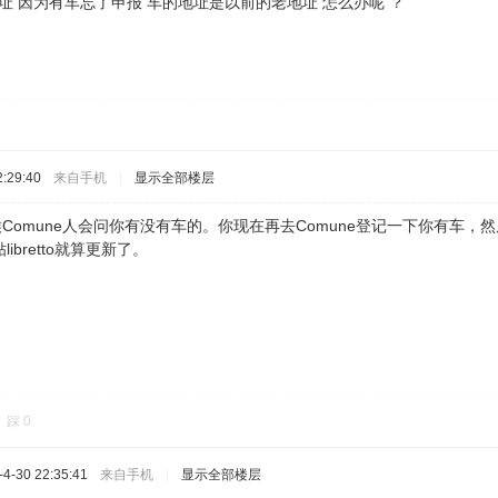
za地址 因为有车忘了申报 车的地址是以前的老地址 怎么办呢 ？
:29:40
来自手机
|
显示全部楼层
的时候Comune人会问你有没有车的。你现在再去Comune登记一下你有车，然后他
bretto就算更新了。
踩
0
-30 22:35:41
来自手机
|
显示全部楼层