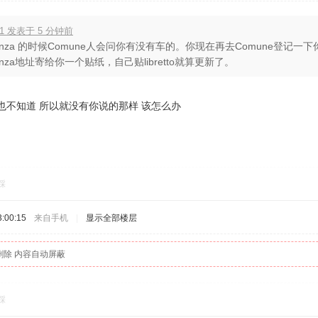
051 发表于 5 分钟前
denza 的时候Comune人会问你有没有车的。你现在再去Comune登记一下
denza地址寄给你一个贴纸，自己贴libretto就算更新了。
 我也不知道 所以就没有你说的那样 该怎么办
踩
:00:15
来自手机
|
显示全部楼层
删除 内容自动屏蔽
踩