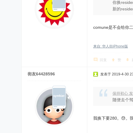
你换resi
新的resi
comune是不会给你
来自: 华人街iPhone版
回复
赞
街友64428596
发表于 2019-4-30 23
保持初心 发
随便去个驾
我换下要280。😓