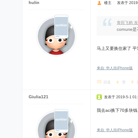
hulin
楼主
|
发表于 2019-5
青田飞鹤 发
comun
马上又要换住家了 平
来自: 华人街iPhone版
回复
赞
Giulia121
发表于 2019-5-1 01:
我去aci换下70多块钱
来自: 华人街iPhone版