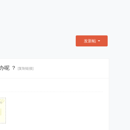
发新帖
办呢 ？
[复制链接]
×