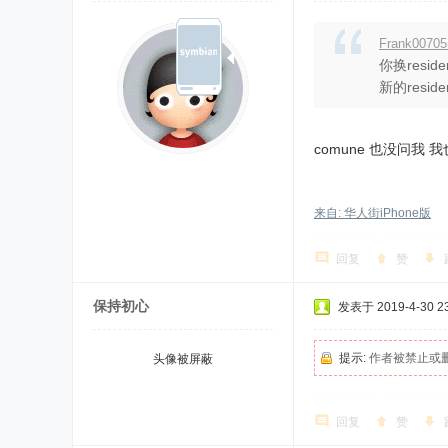
Frank007
你换resi
新的resi
comune 也没问我
来自: 华人街iPhone版
回复
赞
保持初心
发表于 2019-4-30 23
提示:
作者被禁止或
头像被屏蔽
回复
赞