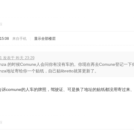
踩
15:08
来自手机
|
显示全部楼层
51 发表于 昨天 23:29
denza 的时候Comune人会问你有没有车的。你现在再去Comune登记一下
denza地址寄给你一个贴纸，自己贴libretto就算更新了。
诉comune的人车的牌照，驾驶证、可是换了地址的贴纸都没用寄过来、
踩