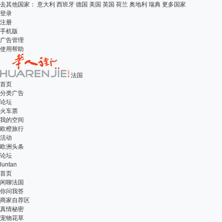
去其他国家：
意大利
西班牙
德国
美国
英国
荷兰
奥地利
瑞典
更多国家
登录
注册
手机版
广告管理
使用帮助
法国
首页
分类广告
论坛
火车票
我的空间
欧橙旅行
活动
欧洲头条
论坛
luntan
首页
闲聊法国
你问我答
商家自荐区
真情秘密
宠物花草