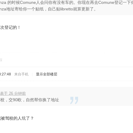
denza 的时候Comune人会问你有没有车的。你现在再去Comune登记一下
denza地址寄给你一个贴纸，自己贴libretto就算更新了。
二次登记的！
踩
:27:48
来自手机
|
显示全部楼层
表于 26 分钟前
校，交90欧，自然帮你换了地址
。我被驾校的人坑了？