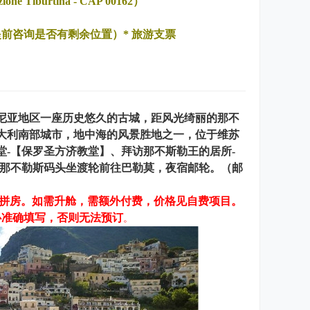
e Tiburtina - CAP 00162）
提前咨询是否有剩余位置）* 旅游支票
尼亚地区一座历史悠久的古城，距风光绮丽的那不
大利南部城市，地中海的风景胜地之一，位于维苏
-【保罗圣方济教堂】、拜访那不斯勒王的居所-
从那不勒斯码头坐渡轮前往巴勒莫，夜宿邮轮。（邮
性拼房。如需升舱，需额外付费，价格见自费项目。
必准确填写，否则无法预订
。