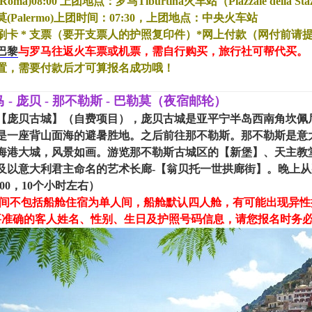
oma)08:00 上团地点：罗马Tiburtina火车站（Piazzale della Stazion
(Palermo)上团时间：07:30，上团地点：中央火车站
* 刷卡 * 支票（要开支票人的护照复印件）*网上付款（网付前请
巴黎
与罗马往返火车票或机票，需自行购买，旅行社可帮代买。
置，需要付款后才可算报名成功哦！
 - 庞贝 - 那不勒斯 - 巴勒莫（夜宿邮轮）
【庞贝古城】（自费项目），庞贝古城是亚平宁半岛西南角坎佩
，是一座背山面海的避暑胜地。之后前往那不勒斯。那不勒斯是意
海港大城，风景如画。游览那不勒斯古城区的【新堡】、天主教堂
及以意大利君主命名的艺术长廊-【翁贝托一世拱廊街】。晚上
00，10个小时左右）
人间不包括船舱住宿为单人间，船舱默认四人舱，有可能出现异
要准确的客人姓名、性别、生日及护照号码信息，请您报名时务