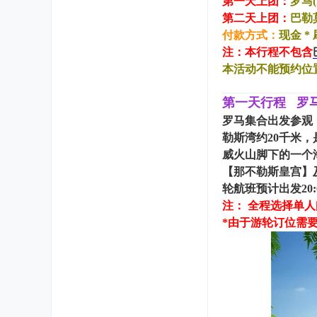
第一天上团：
罗马(R
第二天上团
：
巴勒莫
付款方式：
现金 
注：本行程不包含
本活动不能预约位
第一天行程
罗马
罗马集合出发参观
勒斯湾约20千米
威火山脚下的一个
【那不勒斯皇宫】
轮航班预计出发20:
注： 全程选择单
*由于游轮订位需