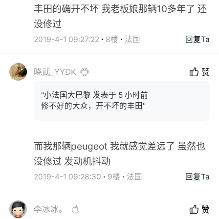
丰田的确开不坏 我老板娘那辆10多年了 还
没修过
2019-4-1 09:27:22
8楼
法国
回复Ta
晓武_YYDK
赞
"小法国大巴黎 发表于 5 小时前
修不好的大众，开不坏的丰田"
而我那辆peugeot 我就感觉差远了 虽然也
没修过 发动机抖动
2019-4-1 09:28:30
9楼
法国
回复Ta
李冰冰。
赞