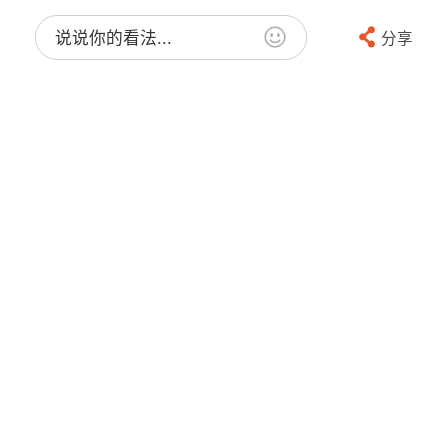
说说你的看法...
分享
街友41237689
赞
急招女跑堂一名.要求懂意语，全天半天也
行。晚上下班早 有意者请联系
3270809410罗马
2019-1-25 13:28:15
16楼
意大利
回复Ta
处境与憧憬
赞
Verona近火车站餐馆出售，本餐馆做中日
泰包餐的，生意稳定，全新装修，室内大