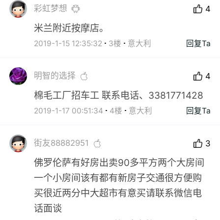
彩虹梦想
4
米兰附近按摩店。
2019-1-15 12:35:32
3楼
意大利
回复Ta
明智的选择
4
棉毛工厂招车工 联系电话、3381771428
2019-1-17 00:51:34
4楼
意大利
回复Ta
街友88882951
3
佛罗伦萨有好房出卖90多平方两个大房间
一个小房间该有都有新房子交通很方便购
买很近两分中大超市有意买请联系微信电
话面谈