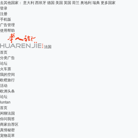
去其他国家：
意大利
西班牙
德国
美国
英国
荷兰
奥地利
瑞典
更多国家
登录
注册
手机版
广告管理
使用帮助
法国
首页
分类广告
论坛
火车票
我的空间
欧橙旅行
活动
欧洲头条
论坛
luntan
首页
闲聊法国
你问我答
商家自荐区
真情秘密
宠物花草