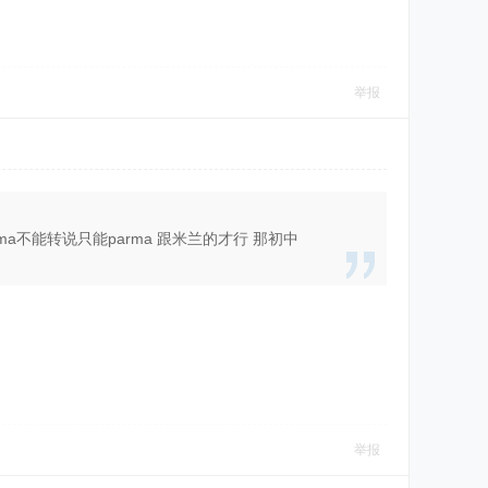
举报
ma不能转说只能parma 跟米兰的才行 那初中
举报