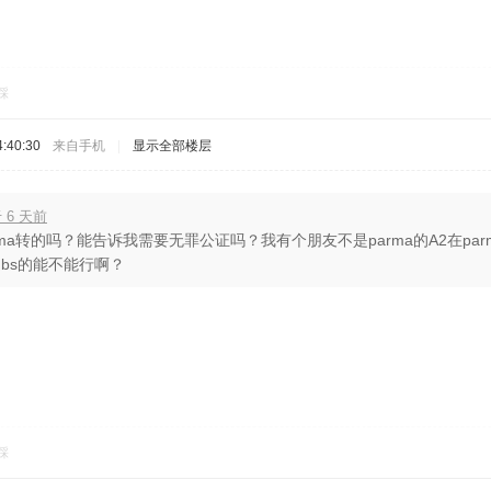
踩
:40:30
来自手机
|
显示全部楼层
 6 天前
rma转的吗？能告诉我需要无罪公证吗？我有个朋友不是parma的A2在par
bs的能不能行啊？
踩