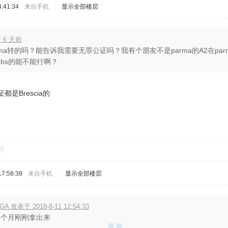
:41:34
来自手机
|
显示全部楼层
 6 天前
rma转的吗？能告诉我需要无罪公证吗？我有个朋友不是parma的A2在par
bs的能不能行啊？
是Brescia的
踩
7:58:38
来自手机
|
显示全部楼层
GA 发表于 2018-8-11 12:54:33
上个月刚刚拿出来