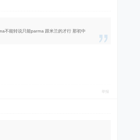
ma不能转说只能parma 跟米兰的才行 那初中
举报