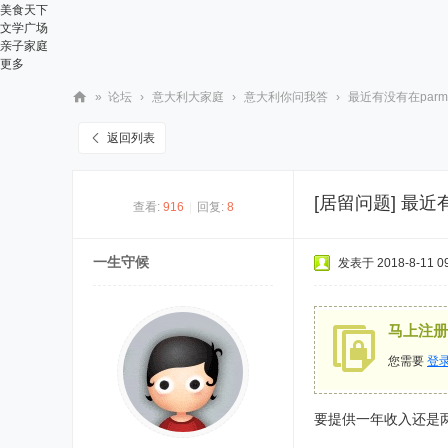
美食天下
文学广场
亲子家庭
更多
»
论坛
›
意大利大家庭
›
意大利你问我答
›
最近有没有在par
华
返回列表
人
街
[居留问题]
最近
查看:
916
|
回复:
8
网
一生守候
发表于 2018-8-11 09
马上注册
您需要
登
要提供一年收入还是