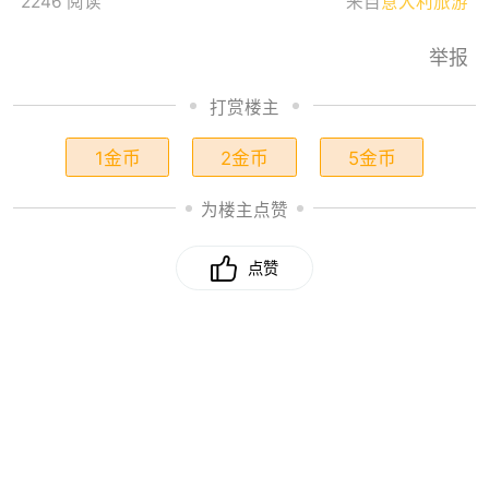
2246 阅读
来自
意大利旅游
举报
打赏楼主
1金币
2金币
5金币
为楼主点赞
点赞