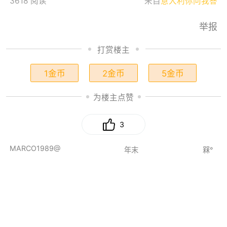
3618 阅读
来自
意大利你问我答
举报
打赏楼主
1金币
2金币
5金币
为楼主点赞
3
MARCO1989@
年末
槑°