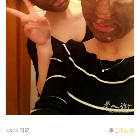
4373 阅读
来自
街友秀