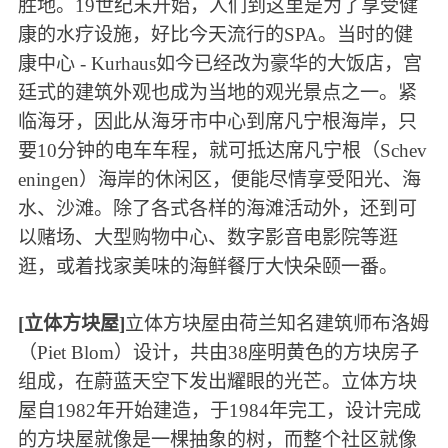
胜地。19世纪末开始，人们到这里是为了享受健
康的水疗设施，好比今天流行的SPA。当时的健
康中心 - Kurhaus如今已经改为豪华的大饭店，宫
廷式的建筑外观也成为当地的观光景点之一。紧
临海牙，因此从海牙市中心到席凡宁根海岸，只
要10分钟的电车车程，就可抵达席凡宁根（Schev
eningen）海岸的休闲区，便能尽情享受阳光、海
水、沙滩。除了各式各样的海滩活动外，还到可
以赌场、大型购物中心、数字影音电影院等逛
逛，或着找家美味的海鲜餐厅大快朵颐一番。
[立体方块屋]
立体方块屋由荷兰知名建筑师布洛姆
（Piet Blom）设计，共由38座明黄色的方块房子
组成，在蔚蓝天空下发出耀眼的光芒。立体方块
屋自1982年开始建造，于1984年完工，设计完成
的方块屋就像是一棵抽象的树，而整个社区就像