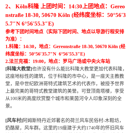
2、 Köln科隆 上团时间：14:30上团地点：Gereo
nstraße 18-30, 50670 Köln (经纬度坐标：50°56′3
5.7″N 6°56′55.3″E)
参考下团时间地点（实际下团时间、地点以导游行程安排
为准）：
1.科隆：14:30，地点：Gereonstraße 18-30, 50670 Köln (经
纬度坐标：50°56′35.7″N 6°56′55.3″E)
2.法兰克福：19:00，地点：罗马广场或中央火车站
[科隆大教堂]
也许没有什么能比科隆大教堂更加代表科隆，
这座地标性的建筑，位于科隆的市中心，是一座天主教教
堂，是中世纪欧洲哥特式建筑艺术的代表作，被授予世界
上最完美的哥特式教堂建筑的美誉。可登顶南塔楼，享受
从100米的高度欣赏整个城市和莱茵河令人印象深刻的全
景。
[风车村]
阿姆斯特丹近郊著名的荷兰风车民俗村-木鞋坊，
奶酪屋，风车群。这里的19座建于大约1740年的怀旧风车