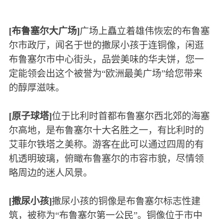
[布鲁塞尔大广场]
广场上矗立着雄伟恢宏的布鲁塞
尔市政厅，闻名于世的撒尿小孩于连铜像，闲逛
布鲁塞尔市中心街头，品尝美味的华夫饼，您一
定能领会出这个被誉为“欧洲最美广场”给您带来
的醇厚滋味。
[原子球塔]
位于比利时首都布鲁塞尔西北郊的海塞
尔高地，是布鲁塞尔十大名胜之一，有比利时的
艾菲尔铁塔之美称。游客在此可以通过四周的有
机透明玻璃，俯瞰布鲁塞尔的市容市貌，尽情领
略周边的迷人风景。
[撒尿小孩]
撒尿小孩的铜像是布鲁塞尔标志性建
筑，被称为“布鲁塞尔第一公民”。铜像位于市中