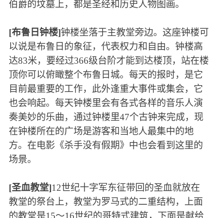
伯爵的坟墓上，都是圣经和历史人物图画。
[布鲁日钟楼]
钟楼坐落于主教堂旁边。这座钟楼可
以说是布鲁日的象征，代表权力和自由。钟楼高
达83米，要经过366级台阶才能到达楼顶，站在楼
顶你可以俯瞰整个布鲁日城。每天的报时，是它
目前最重要的工作，此外逢重大事件或集会，它
也会响起。每天钟楼里会有各式各样的音乐人演
奏美妙的乐曲，通过钟楼里47个古钟来完成，现
在钟楼所在的广场是游客和当地人最集中的地
方。在电影《杀手没有假期》中也会看到这里的
场景。
[圣血教堂]
12世纪十字军东征带回的圣血就放在
教堂的祭台上，教堂为罗马式的二重结构，上面
的教堂是15～16世纪的哥特式建筑，下面是献给