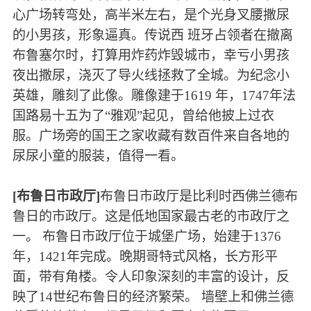
心广场转弯处，高半米左右，是个光身叉腰撒尿
的小男孩，形象逼真。传说西 班牙占领者在撤离
布鲁塞尔时，打算用炸药炸毁城市，幸亏小男孩
夜出撒尿，浇灭了导火线拯救了全城。为纪念小
英雄，雕刻了此像。雕像建于1619 年，1747年法
国路易十五为了“雅观”起见，曾给他披上过衣
服。广场旁的国王之家收藏有数百件来自各地的
尿尿小童的服装，值得一看。
[布鲁日市政厅]
布鲁日市政厅是比利时西佛兰德布
鲁日的市政厅。这是低地国家最古老的市政厅之
一。 布鲁日市政厅位于城堡广场，始建于1376
年，1421年完成。晚期哥特式风格，长方形平
面，带有角楼。令人印象深刻的丰富的设计，反
映了14世纪布鲁日的经济繁荣。 墙壁上和佛兰德