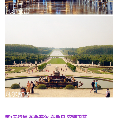
第2天行程
布鲁塞尔-布鲁日-安特卫普