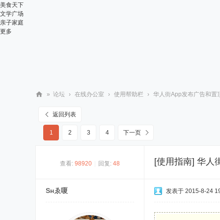
美食天下
文学广场
亲子家庭
更多
»
论坛
›
在线办公室
›
使用帮助栏
›
华人街App发布广告和置顶
华
返回列表
人
1
2
3
4
下一页
街
网
[使用指南]
华人
查看:
98920
|
回复:
48
Sнゑ嗄
发表于 2015-8-24 19