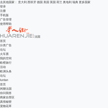
去其他国家：
意大利
西班牙
德国
美国
英国
荷兰
奥地利
瑞典
更多国家
登录
注册
手机版
广告管理
使用帮助
法国
首页
分类广告
论坛
火车票
我的空间
欧橙旅行
活动
欧洲头条
论坛
luntan
首页
闲聊法国
你问我答
商家自荐区
真情秘密
宠物花草