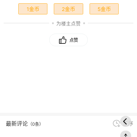
1金币
2金币
5金币
为楼主点赞
点赞
最新评论
正序
（0条）