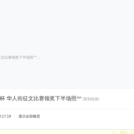
文比赛领奖下半场照^^ ...
”杯 华人街征文比赛领奖下半场照^^
[复制链接]
:17:19
|
显示全部楼层