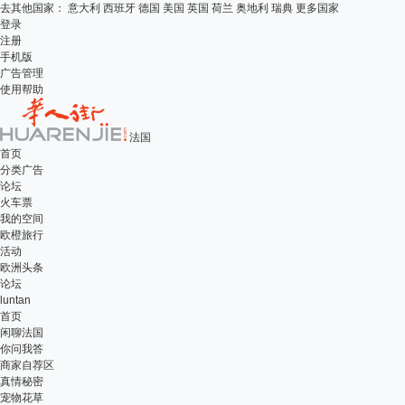
去其他国家：
意大利
西班牙
德国
美国
英国
荷兰
奥地利
瑞典
更多国家
登录
注册
手机版
广告管理
使用帮助
法国
首页
分类广告
论坛
火车票
我的空间
欧橙旅行
活动
欧洲头条
论坛
luntan
首页
闲聊法国
你问我答
商家自荐区
真情秘密
宠物花草