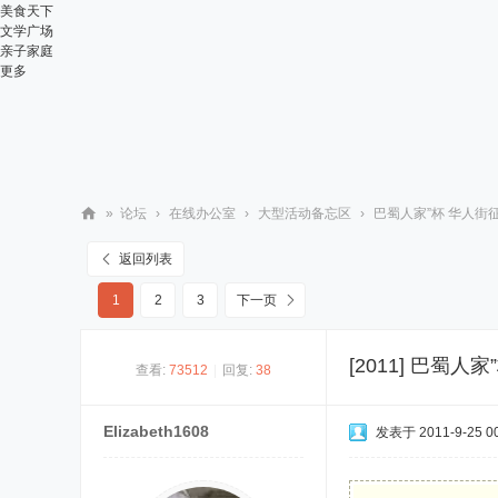
美食天下
文学广场
亲子家庭
更多
»
论坛
›
在线办公室
›
大型活动备忘区
›
巴蜀人家”杯 华人街征
华
返回列表
人
1
2
3
下一页
街
网
[2011]
巴蜀人家
查看:
73512
|
回复:
38
Elizabeth1608
发表于 2011-9-25 00