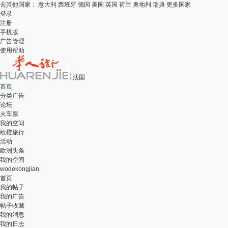
去其他国家：
意大利
西班牙
德国
美国
英国
荷兰
奥地利
瑞典
更多国家
登录
注册
手机版
广告管理
使用帮助
法国
首页
分类广告
论坛
火车票
我的空间
欧橙旅行
活动
欧洲头条
我的空间
wodekongjian
首页
我的帖子
我的广告
帖子收藏
我的消息
我的日志