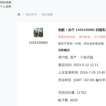
我的相册
个人资料
›
我的空间
›
隐私提醒
华
人
抱歉！由于 1433130082 
街
查看好友列表
|
加为好友
|
打个招呼
网
1433130082
微笑不用花一分钱，却永远价值连城
活跃概况
用户组:
房产：十里庄园
最后访问: 2023-5-12 12:11
上次发表时间: 2016-7-25 13:40
所在时区: (GMT +02:00) 赫尔
空间访问量: 11752
帖子数: 4629