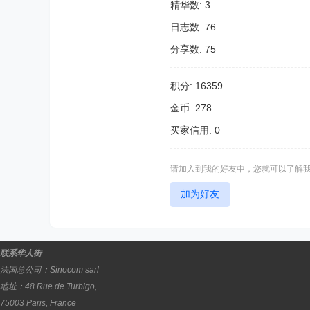
精华数: 3
日志数: 76
分享数: 75
积分: 16359
金币: 278
买家信用: 0
请加入到我的好友中，您就可以了解
加为好友
联系华人街
法国总公司：
Sinocom sarl
地址：
48 Rue de Turbigo,
75003
Paris
,
France