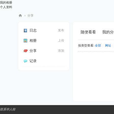
我的相册
个人资料
›
分享
华
人
日志
发布
随便看看
我的分
街
相册
上传
网
按类型查看:
全部
|
网址
|
分享
添加
记录
联系华人街