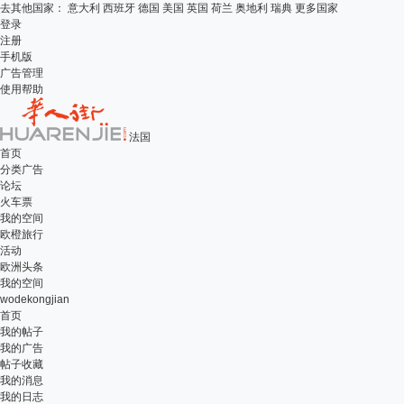
去其他国家：
意大利
西班牙
德国
美国
英国
荷兰
奥地利
瑞典
更多国家
登录
注册
手机版
广告管理
使用帮助
法国
首页
分类广告
论坛
火车票
我的空间
欧橙旅行
活动
欧洲头条
我的空间
wodekongjian
首页
我的帖子
我的广告
帖子收藏
我的消息
我的日志