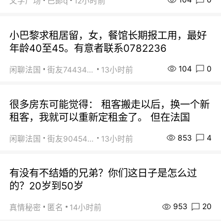
文学广场
巴郞q
12小时前
小巴黎求租居留，女，餐馆长期报工用，最好
年龄40至45。有意者联系0782236
104
0
闲聊法国
街友74434350
13小时前
很多房东可能觉得： 租客搬走以后，换一个新
租客，我就可以重新定租金了。 但在法国
853
4
闲聊法国
街友90454511
13小时前
有没有不结婚的兄弟？你们这日子是怎么过
的？20岁到50岁
953
20
真情秘密
匿名
14小时前