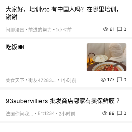
大家好，培训vtc 有中国人吗？在哪里培训，
谢谢
61
0
闲聊法国
前进的努力
1小时前
吃饭🍽️
177
0
美食天下
街友472838572
1小时前
93aubervilliers 批发商店哪家有卖保鲜膜 ？
89
0
Ert1234
法国你问我答
2小时前