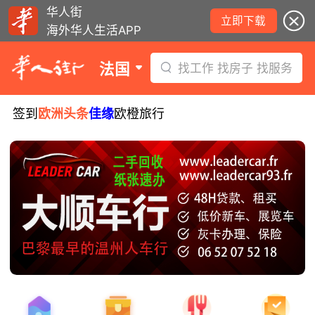
华人街
立即下载
海外华人生活APP
法国
找工作 找房子 找服务
签到
欧洲头条
佳缘
欧橙旅行