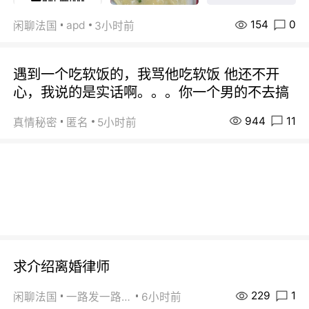
154
0
apd
闲聊法国
3小时前
遇到一个吃软饭的，我骂他吃软饭 他还不开
心，我说的是实话啊。。。你一个男的不去搞
944
11
真情秘密
匿名
5小时前
求介绍离婚律师
229
1
闲聊法国
一路发一路发
6小时前