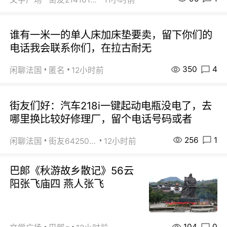
谁有一米一的单人床加床垫要卖，留下你们的
电话我会联系你们，在拉古耐无
350
4
闲聊法国
匿名
12小时前
街友们好：汽车218i一键起动电瓶没电了，去
哪里换比较好修理厂，留个电话号码或者
256
1
闲聊法国
街友64250024
12小时前
巴郞《秋游故乡散记》56云
阳张飞庙四 燕人张飞
104
0