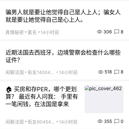
骗男人就是要让他觉得自己是人上人；骗女人
就是要让她觉得自己是心上人。
306
8
真情秘密
匿名
14小时前
近期法国去西班牙，边境警察会检查什么哪些
证件？
518
8
闲聊法国
街友14004820
14小时前
🏠 买房和存PER，哪个更划
算？ 最近有人问我： 手里有
一笔闲钱，在法国是拿来
355
0
闲聊法国
街友90454511
14小时前