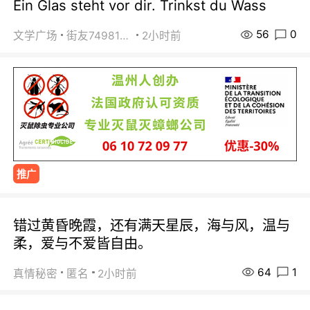
Ein Glas steht vor dir. Trinkst du Wass
56
0
文学广场
街友74981146
2小时前
推广
错过黄昏晚霞，还有满天星辰，海与风，温与
柔，爱与不爱皆自由。
64
1
真情秘密
匿名
2小时前