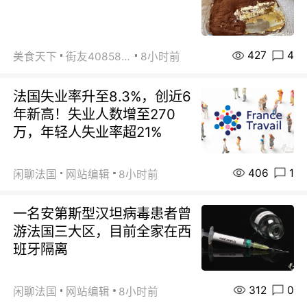
427
4
美食天下
街友40858442
8小时前
法国失业率升至8.3%，创近6
年新高！失业人数增至270
万，年轻人失业率超21%
406
1
闲聊法国
网站编辑
8小时前
一名安第斯型汉坦病毒患者曾
游法国三大区，目前全家在西
班牙隔离
312
0
闲聊法国
网站编辑
8小时前