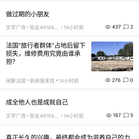
做过期的小朋友
437
2
文学广场
街友49168527
14小时前
法国“旅行者群体”占地后留下
损失，维修费用究竟由谁承
担？
276
0
闲聊法国
新闻我来找
14小时前
成全他人也是成就自己
187
5
文学广场
街友49168527
14小时前
真正长久的兴趣，最终都会成为滋养自己的力