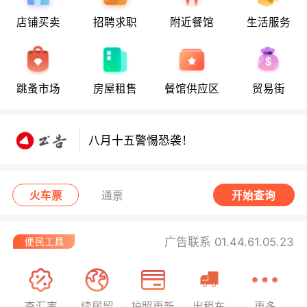
店铺买卖
招聘求职
附近餐馆
生活服务
八月十五警惕恐袭！
跳蚤市场
房屋租售
餐馆供应区
贸易街
八月十五警惕恐袭！
八月十五警惕恐袭！
火车票
通票
开始查询
广告联系 01.44.61.05.23
查汇率
续居留
护照更新
出租车
更多