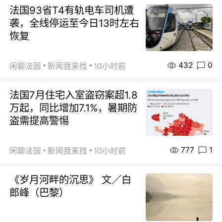
法国93省T4有轨电车司机遭
袭，全线停运至今日13时左右
恢复
432
0
闲聊法国
新闻我来找
10小时前
法国7月住宅入室盗窃案超1.8
万起，同比增加7.1%，暑期防
盗需提高警惕
777
1
闲聊法国
新闻我来找
10小时前
《岁月河畔的沉思》 文／白
郎峰（巴黎）