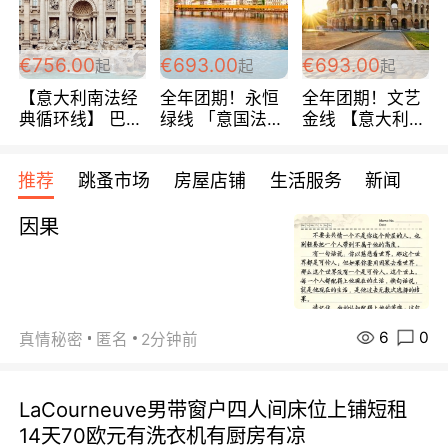
包拼房~
€756.00
€693.00
€693.00
起
起
起
【意大利南法经
全年团期！永恒
全年团期！文艺
典循环线】 巴黎
绿线 「意国法
金线 【意大利一
上下 所有日期铁
南」巴黎上下 去
地】 循环7日游
发！ 全程四星级
意大利 南法 99
全程693欧/人起
推荐
跳蚤市场
房屋店铺
生活服务
新闻
宾馆 108欧/天起
欧/天起 ~包拼房
每周铁发！
全程756欧/位
因果
6
0
真情秘密
匿名
2分钟前
LaCourneuve男带窗户四人间床位上铺短租
14天70欧元有洗衣机有厨房有凉