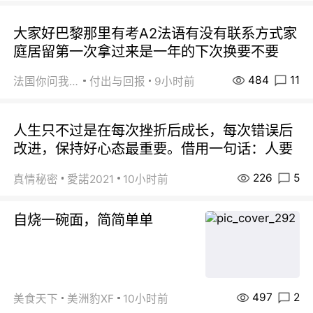
大家好巴黎那里有考A2法语有没有联系方式家
庭居留第一次拿过来是一年的下次换要不要
484
11
法国你问我答
付出与回报
9小时前
人生只不过是在每次挫折后成长，每次错误后
改进，保持好心态最重要。借用一句话：人要
226
5
真情秘密
愛諾2021
10小时前
自烧一碗面，简简单单
497
2
美食天下
美洲豹XF
10小时前