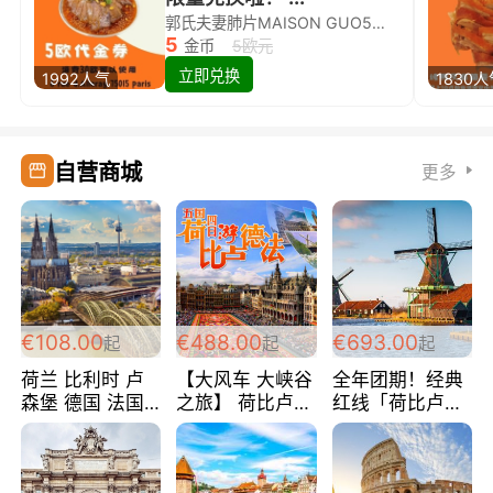
郭氏夫妻肺片MAISON GUO5欧代金券限量兑换啦！
5
金币
5欧元
立即兑换
1992人气
1830
自营商城
更多
€108.00
€488.00
€693.00
起
起
起
荷兰 比利时 卢
【大风车 大峡谷
全年团期！经典
森堡 德国 法国
之旅】 荷比卢德
红线「荷比卢德
超爽玩遍西欧 循
法 巴黎上下 经
法」七天循环 五
环线 全程四星宾
典五国四日游
国 仅售99欧/人/
馆 108欧/人/天
488欧/人
天！巴黎上下！