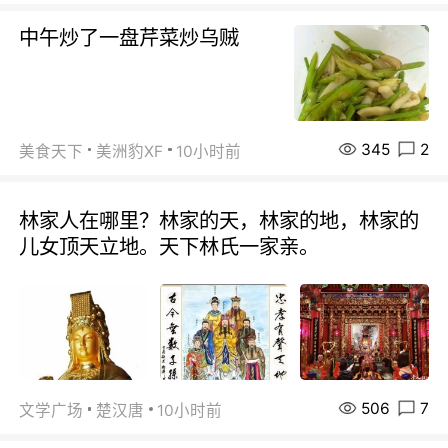
中午炒了一盘芹菜炒乌贼
345
2
美食天下
美洲豹XF
10小时前
林家人在哪里？林家的天，林家的地，林家的
儿女顶天立地。天下林氏一家亲。
506
7
文学广场
楚汉唐
10小时前