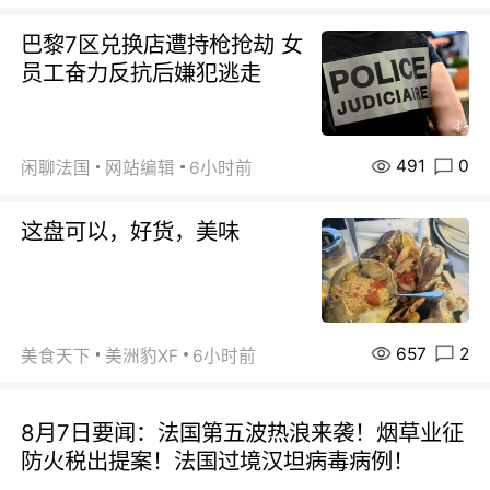
巴黎7区兑换店遭持枪抢劫 女
员工奋力反抗后嫌犯逃走
491
0
闲聊法国
网站编辑
6小时前
这盘可以，好货，美味
657
2
美食天下
美洲豹XF
6小时前
8月7日要闻：法国第五波热浪来袭！烟草业征
防火税出提案！法国过境汉坦病毒病例！