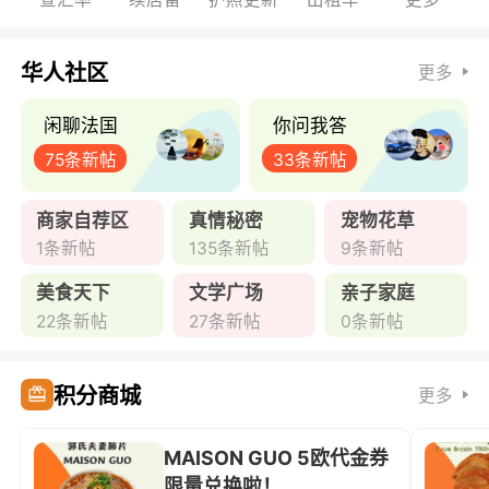
华人社区
更多
闲聊法国
你问我答
75条新帖
33条新帖
商家自荐区
真情秘密
宠物花草
1条新帖
135条新帖
9条新帖
美食天下
文学广场
亲子家庭
22条新帖
27条新帖
0条新帖
积分商城
更多
MAISON GUO 5欧代金券
限量兑换啦！ ...