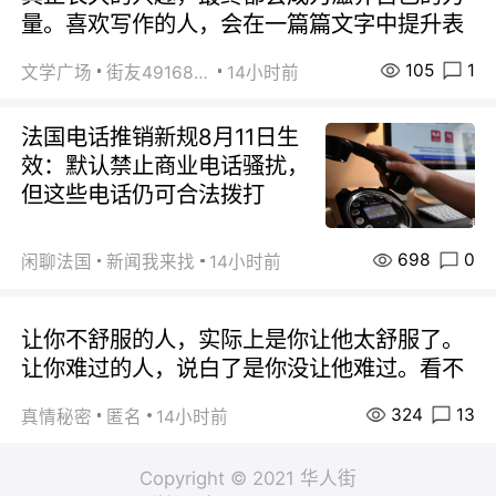
量。喜欢写作的人，会在一篇篇文字中提升表
105
1
文学广场
街友49168527
14小时前
法国电话推销新规8月11日生
效：默认禁止商业电话骚扰，
但这些电话仍可合法拨打
698
0
闲聊法国
新闻我来找
14小时前
让你不舒服的人，实际上是你让他太舒服了。
让你难过的人，说白了是你没让他难过。看不
324
13
真情秘密
匿名
14小时前
Copyright © 2021 华人街