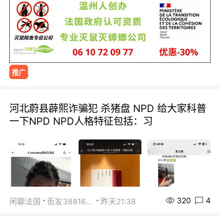
推广
河北蔚县薜熙诈骗犯 杀猪盘 NPD 给大家科普
一下NPD NPD人格特征包括：习
320
4
闲聊法国
街友38816967
昨天21:38