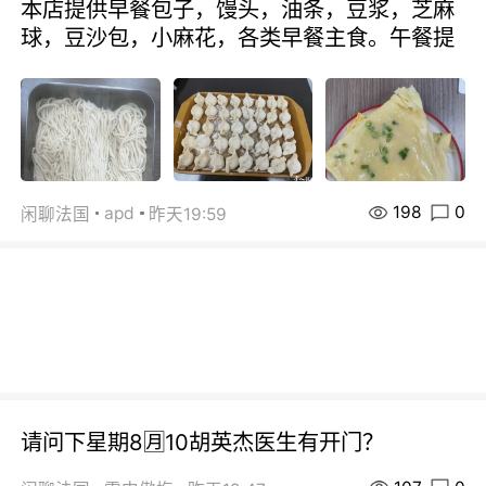
本店提供早餐包子，馒头，油条，豆浆，芝麻
球，豆沙包，小麻花，各类早餐主食。午餐提
198
0
apd
闲聊法国
昨天19:59
请问下星期8🈷️10胡英杰医生有开门？