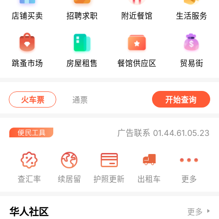
店铺买卖
招聘求职
附近餐馆
生活服务
跳蚤市场
房屋租售
餐馆供应区
贸易街
火车票
通票
开始查询
广告联系 01.44.61.05.23
查汇率
续居留
护照更新
出租车
更多
华人社区
更多