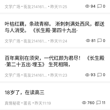
94
0
文学广场
街友21416156
昨天11:25
叶枯红藕，条疏青柳。 淅刺刺满处西风，都送
与人消受。 《长生殿·第四十九出·
81
0
文学广场
街友21416156
昨天11:24
百年离别在须臾，一代红颜为君尽！ 《长生殿
·第二十五出·埋玉》 生死相隔，
93
0
文学广场
街友21416156
昨天11:23
18岁了，在读高三
760
11
真情秘密
匿名
昨天11:19