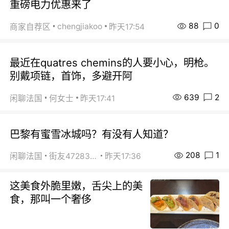
重磅电力优惠来了
88
0
chengjiakoo
商家自荐区
昨天17:54
最近在quatres chemins的人要小心，明枪。
别戴项链，首饰，多避开阿
639
2
闲聊法国
何女士
昨天17:41
巴黎有蜜雪冰城吗？有没有人知道？
208
1
闲聊法国
街友472838572
昨天17:36
这美食外脆里嫩，舌尖上的美
食，那叫一个奢侈