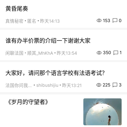
黄昏尾奏
153
0
真情秘密
匿名
昨天14:13
谁有办半价票的介绍一下谢谢大家
350
1
闲聊法国
顺其_MhKhA
昨天13:54
大家好，请问那个语言学校有法语考试？
225
3
shibushijiu
法国你问我答
昨天13:21
《岁月的守望者》