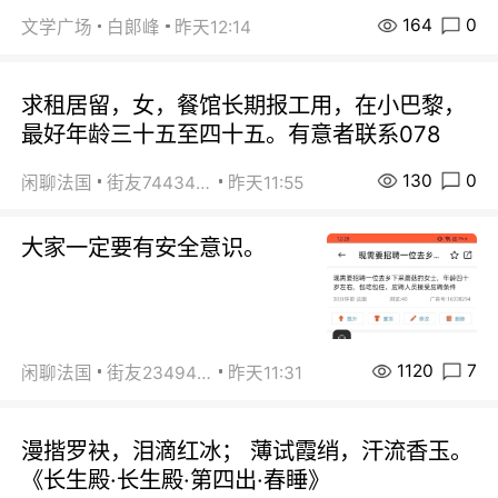
164
0
文学广场
白郞峰
昨天12:14
求租居留，女，餐馆长期报工用，在小巴黎，
最好年龄三十五至四十五。有意者联系078
130
0
闲聊法国
街友74434350
昨天11:55
大家一定要有安全意识。
1120
7
闲聊法国
街友23494008
昨天11:31
漫揩罗袂，泪滴红冰； 薄试霞绡，汗流香玉。
《长生殿·长生殿·第四出·春睡》