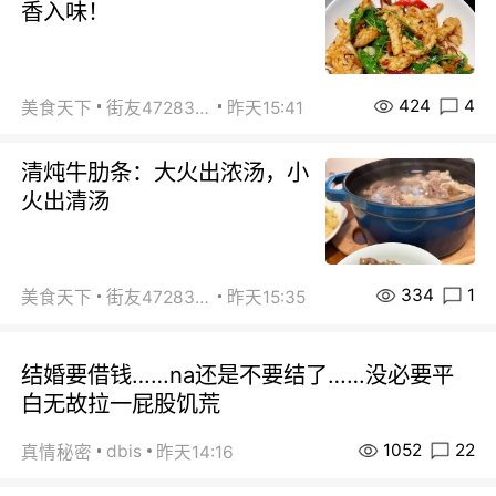
香入味！
424
4
美食天下
街友472838572
昨天15:41
清炖牛肋条：大火出浓汤，小
火出清汤
334
1
美食天下
街友472838572
昨天15:35
结婚要借钱……na还是不要结了……没必要平
白无故拉一屁股饥荒
1052
22
dbis
真情秘密
昨天14:16