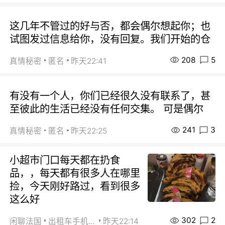
这几年不管过的好与否，都会偶尔想起你；也
试图发过信息给你，没有回复。我们开始的仓
208
5
真情秘密
匿名
昨天22:41
有没有一个人，你们已经很久没有联系了，甚
至彼此的生活已经没有任何交集。 可是偶尔
241
3
真情秘密
匿名
昨天22:25
小超市门口每天都在扔食
品，，每天都有很多人在哪里
捡，今天刚好路过，看到很多
这么好
302
2
闲聊法国
出租车手机0626
昨天22:14