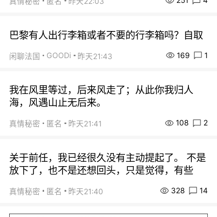
251
4
真情秘密
匿名
昨天22:03
巴黎有人出行李箱或者不要的行李箱吗？自取
169
1
GOODi
闲聊法国
昨天21:43
我在风里等过，后来风走了；从此你我归人
海，风遇山止无后来。
108
2
真情秘密
匿名
昨天21:41
关于前任，我已经很久没有主动提起了。 不是
放下了，也不是还想回头，只是觉得，有些
328
14
真情秘密
匿名
昨天21:40