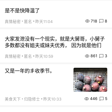
是不是快降温了
718
8
真情秘密
匿名
昨天11:04
大家发泄没有一个现实，就是大舅哥，小舅子
多数都没有姐夫或妹夫优秀， 因为就是他们
861
3
真情秘密
匿名
昨天10:59
又是一年的丯收季节。
446
5
美食天下
归隐修士
昨天10:33