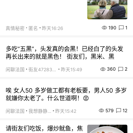
190
1
真情秘密
匿名
昨天16:26
多吃“五黑”，头发真的会黑！已经白了的头发
再长出来的就是黑色！ 街友们，黑米、黑
360
2
闲聊法国
街友472838572
昨天15:49
唉 女人50 多岁做工都有老板要，男人50 多岁
就嫌你太老了。什么世道啊！😡
579
12
闲聊法国
我想静静…
昨天15:42
请街友们吃饭，爆炒鱿鱼，焦