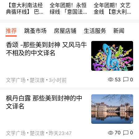
【意大利南法经
全年团期！永恒
全年团期！文艺
典循环线】 巴黎
绿线 「意国法
金线 【意大利一
上下 所有日期铁
南」巴黎上下 去
地】 循环7日游
发！ 全程四星级
意大利 南法 99
全程693欧/人起
推荐
跳蚤市场
房屋店铺
生活服务
新闻
宾馆 108欧/天起
欧/天起 ~包拼房
每周铁发！
全程756欧/位
香颂 -那些美到封神 又风马牛
不相及的中文译名
53
0
文学广场
楚汉唐
3小时前
枫丹白露 那些美到封神的中
文译名
70
0
文学广场
楚汉唐
昨天23:47