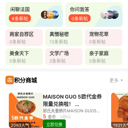
闲聊法国
你问我答
8条新帖
0条新帖
商家自荐区
真情秘密
宠物花草
0条新帖
13条新帖
0条新帖
美食天下
文学广场
亲子家庭
0条新帖
2条新帖
0条新帖
积分商城
更多
MAISON GUO 5欧代金券
限量兑换啦！ ...
郭氏夫妻肺片MAISON GUO5欧代金券限量兑换啦！
5
金币
5欧元
立即兑换
2093人气
1931人