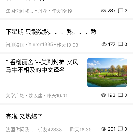
287
2
法国你问我答
丹花
昨天19:19
下星期 只能說熱。。。熱。。。熱
177
0
Xinren1995
闲聊法国
昨天19:03
” 香榭丽舍”--美到封神 又风
马牛不相及的中文译名
193
0
文学广场
楚汉唐
昨天19:01
完啦 又热爆了
201
0
法国你问我答
街友42338202
昨天18:35