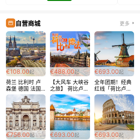
自营商城
更多
€108.00
€488.00
€693.00
起
起
起
荷兰 比利时 卢
【大风车 大峡谷
全年团期！经典
森堡 德国 法国
之旅】 荷比卢德
红线「荷比卢德
超爽玩遍西欧 循
法 巴黎上下 经
法」七天循环 五
环线 全程四星宾
典五国四日游
国 仅售99欧/人/
馆 108欧/人/天
488欧/人
天！巴黎上下！
包拼房~
€756.00
€693.00
€693.00
起
起
起