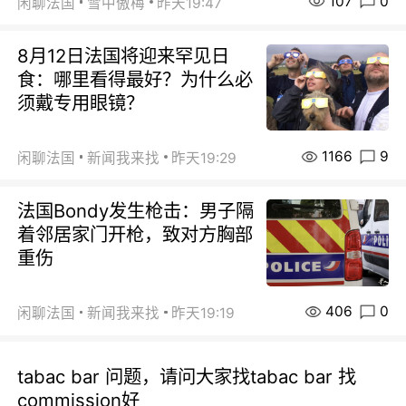
107
0
闲聊法国
雪中傲梅
昨天19:47
8月12日法国将迎来罕见日
食：哪里看得最好？为什么必
须戴专用眼镜？
1166
9
闲聊法国
新闻我来找
昨天19:29
法国Bondy发生枪击：男子隔
着邻居家门开枪，致对方胸部
重伤
406
0
闲聊法国
新闻我来找
昨天19:19
tabac bar 问题，请问大家找tabac bar 找
commission好