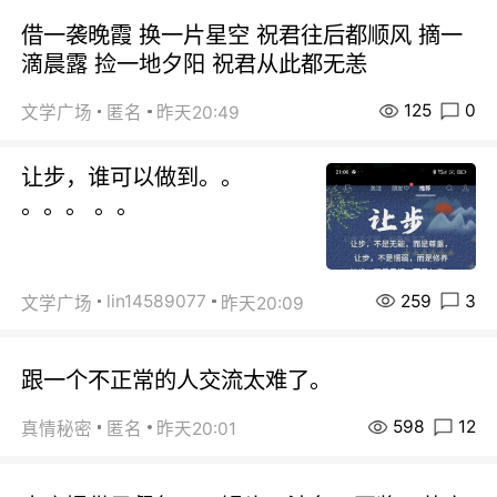
借一袭晚霞 换一片星空 祝君往后都顺风 摘一
滴晨露 捡一地夕阳 祝君从此都无恙
125
0
文学广场
匿名
昨天20:49
让步，谁可以做到。。
。。。 。。
259
3
lin14589077
文学广场
昨天20:09
跟一个不正常的人交流太难了。
598
12
真情秘密
匿名
昨天20:01