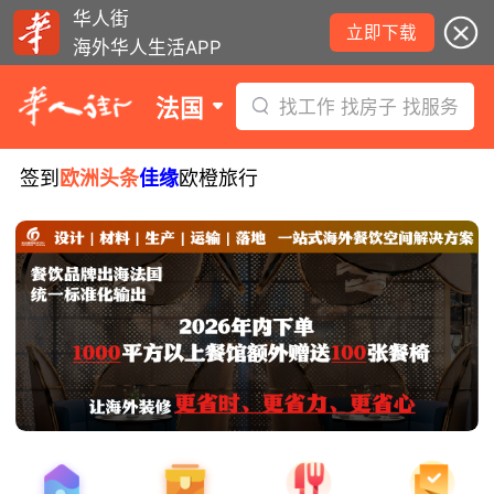
华人街
立即下载
海外华人生活APP
法国
找工作 找房子 找服务
签到
欧洲头条
佳缘
欧橙旅行