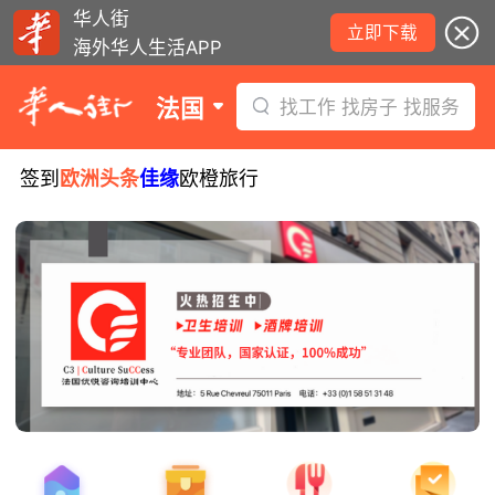
华人街
立即下载
海外华人生活APP
法国
找工作 找房子 找服务
签到
欧洲头条
佳缘
欧橙旅行