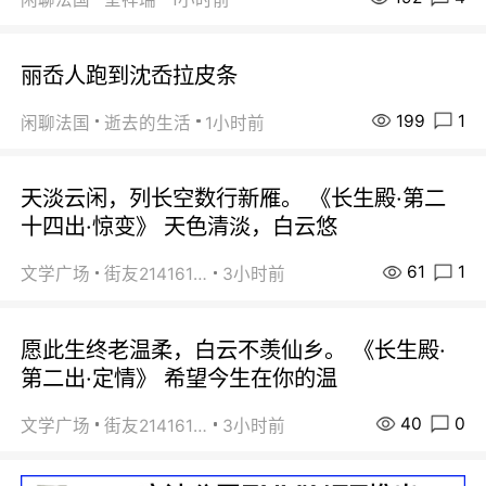
丽岙人跑到沈岙拉皮条
199
1
闲聊法国
逝去的生活
1小时前
天淡云闲，列长空数行新雁。 《长生殿·第二
十四出·惊变》 天色清淡，白云悠
61
1
文学广场
街友21416156
3小时前
愿此生终老温柔，白云不羡仙乡。 《长生殿·
第二出·定情》 希望今生在你的温
40
0
文学广场
街友21416156
3小时前