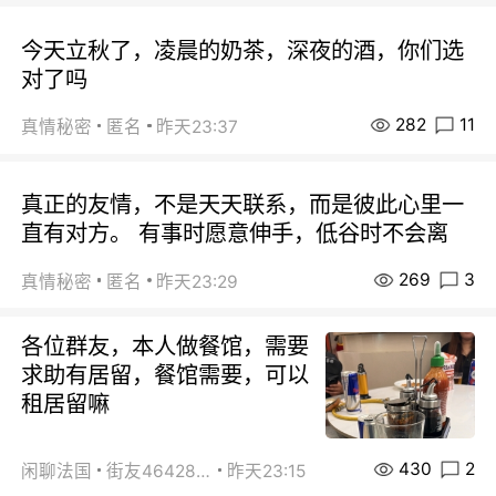
今天立秋了，凌晨的奶茶，深夜的酒，你们选
对了吗
282
11
真情秘密
匿名
昨天23:37
真正的友情，不是天天联系，而是彼此心里一
直有对方。 有事时愿意伸手，低谷时不会离
269
3
真情秘密
匿名
昨天23:29
各位群友，本人做餐馆，需要
求助有居留，餐馆需要，可以
租居留嘛
430
2
闲聊法国
街友46428878
昨天23:15