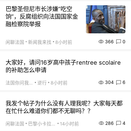
巴黎圣但尼市长涉嫌“吃空
饷”，反腐组织向法国国家金
融检察院举报
366
0
闲聊法国
新闻我来找
8小时前
大家好，请问16岁高中孩子rentree scolaire
的补助怎么申请
304
6
法国你问我答
逆行
8小时前
我发个帖子为什么没有人理我呢？大家每天都
在忙什么难道你们都不无聊吗？？
286
4
闲聊法国
巴黎小卡拉咪
14小时前