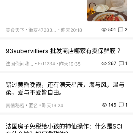
501
2
美食天下
街友472838572
昨天20:18
93aubervilliers 批发商店哪家有卖保鲜膜 ？
267
1
Ert1234
法国你问我答
昨天19:35
错过黄昏晚霞，还有满天星辰，海与风，温与
柔，爱与不爱皆自由。
146
1
真情秘密
匿名
昨天19:24
法国房子免税给小孩的神仙操作：什么是SCI