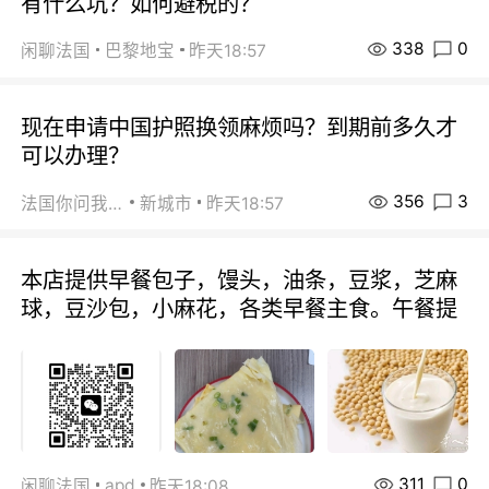
有什么坑？如何避税的？
338
0
闲聊法国
巴黎地宝
昨天18:57
现在申请中国护照换领麻烦吗？到期前多久才
可以办理？
356
3
法国你问我答
新城市
昨天18:57
本店提供早餐包子，馒头，油条，豆浆，芝麻
球，豆沙包，小麻花，各类早餐主食。午餐提
311
0
apd
闲聊法国
昨天18:08