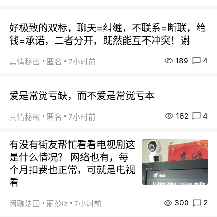
好极致的双标，聊天=纠缠，不联系=断联，给
钱=承诺，二者分开，既然能互不冲突！谢
189
4
真情秘密
匿名
7小时前
爱是常觉亏缺，而不爱是常觉亏本
162
4
真情秘密
匿名
7小时前
有没有街友帮忙看看电视剧这
是什么情况？ 网络也有，每
个月扣费也正常，可就是电视
看
300
2
闲聊法国
丽莎lz
7小时前