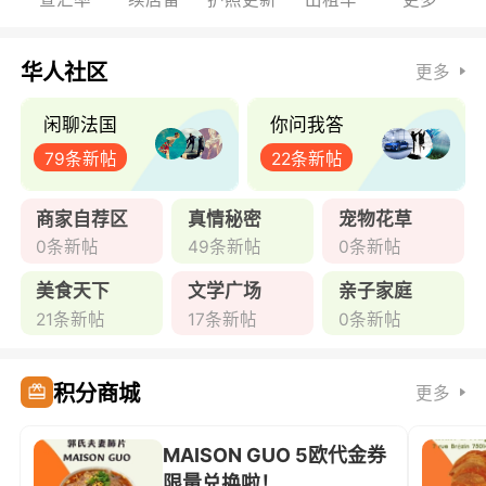
华人社区
更多
闲聊法国
你问我答
79条新帖
22条新帖
商家自荐区
真情秘密
宠物花草
0条新帖
49条新帖
0条新帖
美食天下
文学广场
亲子家庭
21条新帖
17条新帖
0条新帖
积分商城
更多
MAISON GUO 5欧代金券
限量兑换啦！ ...