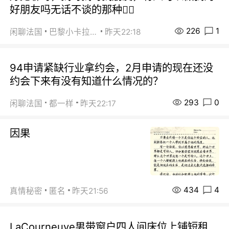
好朋友吗无话不谈的那种😮‍💨
226
1
闲聊法国
巴黎小卡拉咪
昨天22:18
94申请紧缺行业拿约会，2月申请的现在还没
约会下来有没有知道什么情况的？
293
0
闲聊法国
都一样
昨天22:17
因果
434
4
真情秘密
匿名
昨天21:56
LaCourneuve男带窗户四人间床位上铺短租