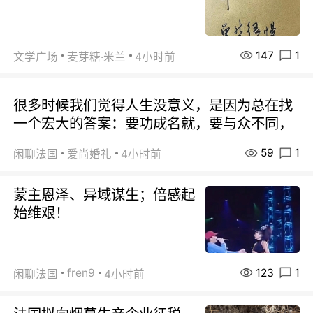
147
1
文学广场
麦芽糖·米兰
4小时前
很多时候我们觉得人生没意义，是因为总在找
一个宏大的答案：要功成名就，要与众不同，
59
1
闲聊法国
爱尚婚礼
4小时前
蒙主恩泽、异域谋生；倍感起
始维艰！
123
1
fren9
闲聊法国
4小时前