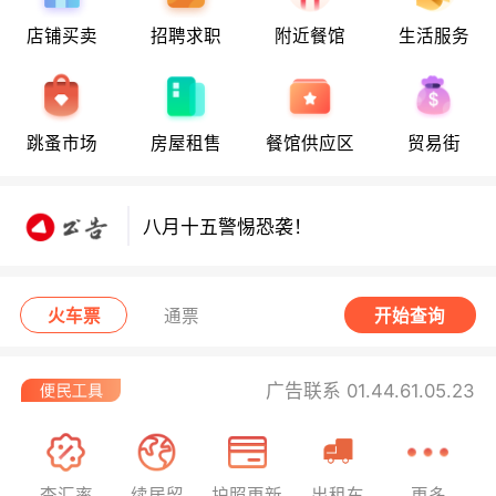
店铺买卖
招聘求职
附近餐馆
生活服务
八月十五警惕恐袭！
跳蚤市场
房屋租售
餐馆供应区
贸易街
八月十五警惕恐袭！
八月十五警惕恐袭！
火车票
通票
开始查询
广告联系 01.44.61.05.23
查汇率
续居留
护照更新
出租车
更多