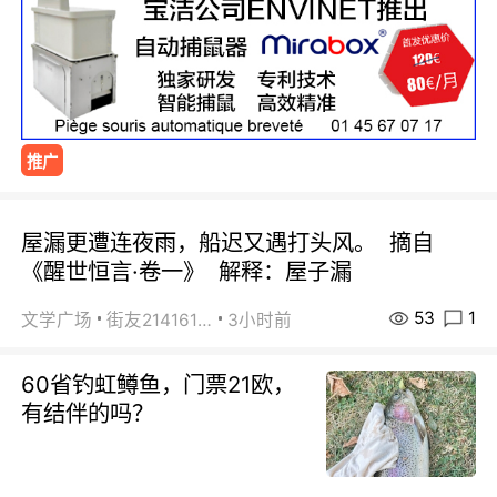
推广
屋漏更遭连夜雨，船迟又遇打头风。 摘自
《醒世恒言·卷一》 解释：屋子漏
53
1
文学广场
街友21416156
3小时前
60省钓虹鳟鱼，门票21欧，
有结伴的吗？