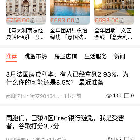
包拼房~
€756.00
€693.00
€693.00
起
起
起
【意大利南法经
全年团期！永恒
全年团期！文艺
典循环线】 巴黎
绿线 「意国法
金线 【意大利一
上下 所有日期铁
南」巴黎上下 去
地】 循环7日游
发！ 全程四星级
意大利 南法 99
全程693欧/人起
推荐
跳蚤市场
房屋店铺
生活服务
新闻
宾馆 108欧/天起
欧/天起 ~包拼房
每周铁发！
全程756欧/位
8月法国房贷利率：有人已经拿到2.93%，为
什么你的可能还是3.5%？ 最近准备
130
0
闲聊法国
街友90454511
1小时前
同胞们，巴黎4区Bred银行避免，我是受害
者，谷歌打分3,7分
192
4
闲聊法国
呈祥瑞
1小时前