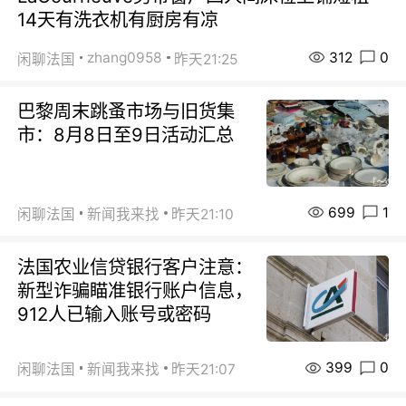
14天有洗衣机有厨房有凉
312
0
zhang0958
闲聊法国
昨天21:25
巴黎周末跳蚤市场与旧货集
市：8月8日至9日活动汇总
699
1
闲聊法国
新闻我来找
昨天21:10
法国农业信贷银行客户注意：
新型诈骗瞄准银行账户信息，
912人已输入账号或密码
399
0
闲聊法国
新闻我来找
昨天21:07