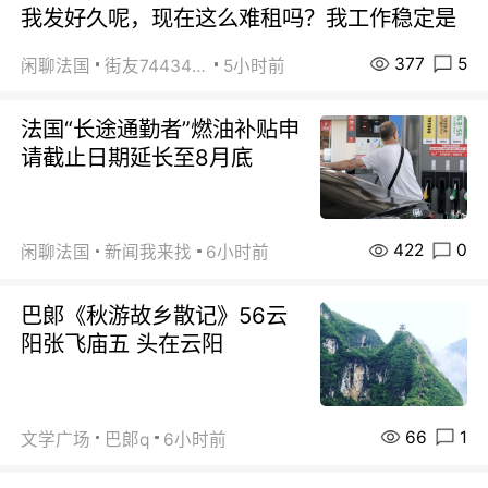
我发好久呢，现在这么难租吗？我工作稳定是
377
5
闲聊法国
街友74434350
5小时前
法国“长途通勤者”燃油补贴申
请截止日期延长至8月底
422
0
闲聊法国
新闻我来找
6小时前
巴郞《秋游故乡散记》56云
阳张飞庙五 头在云阳
66
1
文学广场
巴郞q
6小时前