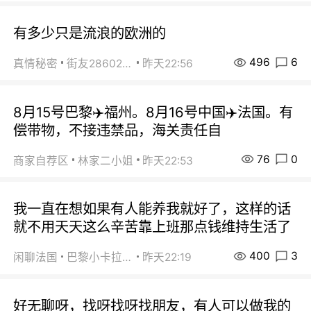
有多少只是流浪的欧洲的
496
6
真情秘密
街友28602925
昨天22:56
8月15号巴黎✈️福州。8月16号中国✈️法国。有
偿带物，不接违禁品，海关责任自
76
0
商家自荐区
林家二小姐
昨天22:53
我一直在想如果有人能养我就好了，这样的话
就不用天天这么辛苦靠上班那点钱维持生活了
400
3
闲聊法国
巴黎小卡拉咪
昨天22:19
好无聊呀，找呀找呀找朋友，有人可以做我的