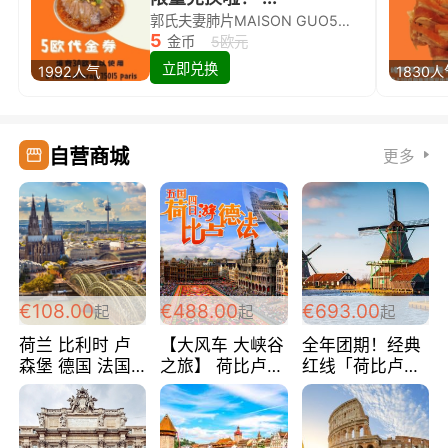
郭氏夫妻肺片MAISON GUO5欧代金券限量兑换啦！
5
金币
5欧元
立即兑换
1992人气
1830
自营商城
更多
€108.00
€488.00
€693.00
起
起
起
荷兰 比利时 卢
【大风车 大峡谷
全年团期！经典
森堡 德国 法国
之旅】 荷比卢德
红线「荷比卢德
超爽玩遍西欧 循
法 巴黎上下 经
法」七天循环 五
环线 全程四星宾
典五国四日游
国 仅售99欧/人/
馆 108欧/人/天
488欧/人
天！巴黎上下！