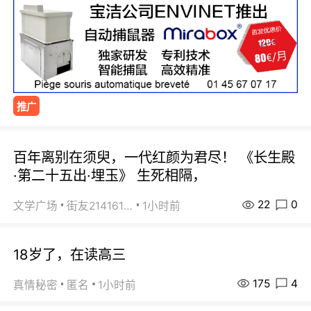
推广
百年离别在须臾，一代红颜为君尽！ 《长生殿
·第二十五出·埋玉》 生死相隔，
22
0
文学广场
街友21416156
1小时前
18岁了，在读高三
175
4
真情秘密
匿名
1小时前