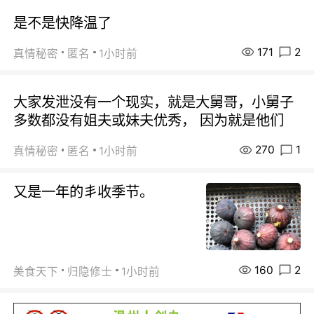
是不是快降温了
171
2
真情秘密
匿名
1小时前
大家发泄没有一个现实，就是大舅哥，小舅子
多数都没有姐夫或妹夫优秀， 因为就是他们
270
1
真情秘密
匿名
1小时前
又是一年的丯收季节。
160
2
美食天下
归隐修士
1小时前