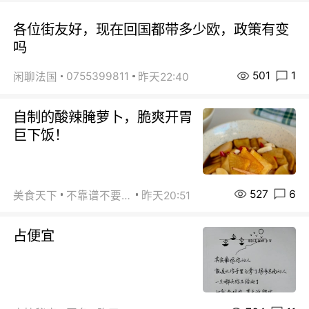
各位街友好，现在回国都带多少欧，政策有变
吗
501
1
0755399811
闲聊法国
昨天22:40
自制的酸辣腌萝卜，脆爽开胃
巨下饭！
527
6
美食天下
不靠谱不要联系
昨天20:51
占便宜