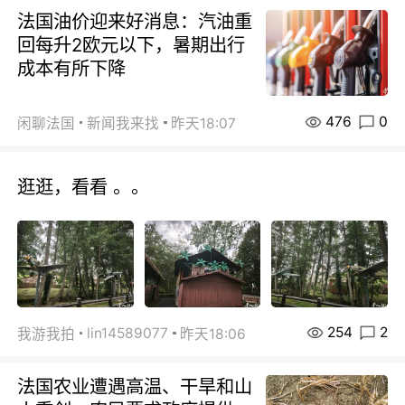
法国油价迎来好消息：汽油重
回每升2欧元以下，暑期出行
成本有所下降
476
0
闲聊法国
新闻我来找
昨天18:07
逛逛，看看 。。
254
2
lin14589077
我游我拍
昨天18:06
法国农业遭遇高温、干旱和山