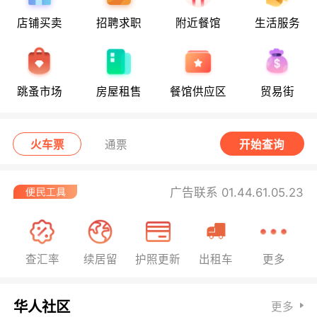
店铺买卖
招聘求职
附近餐馆
生活服务
跳蚤市场
房屋租售
餐馆供应区
贸易街
火车票
通票
开始查询
广告联系 01.44.61.05.23
查汇率
续居留
护照更新
出租车
更多
华人社区
更多