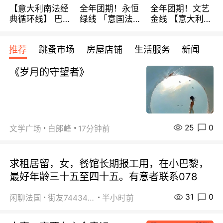
【意大利南法经
全年团期！永恒
全年团期！文艺
典循环线】 巴黎
绿线 「意国法
金线 【意大利一
上下 所有日期铁
南」巴黎上下 去
地】 循环7日游
发！ 全程四星级
意大利 南法 99
全程693欧/人起
推荐
跳蚤市场
房屋店铺
生活服务
新闻
宾馆 108欧/天起
欧/天起 ~包拼房
每周铁发！
全程756欧/位
《岁月的守望者》
25
0
文学广场
白郞峰
17分钟前
求租居留，女，餐馆长期报工用，在小巴黎，
最好年龄三十五至四十五。有意者联系078
31
0
闲聊法国
街友74434350
半小时前