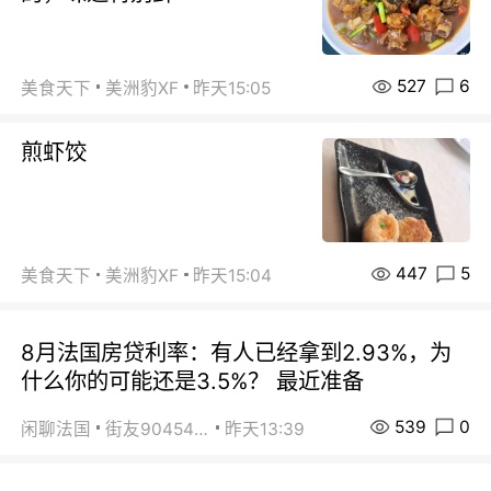
527
6
美食天下
美洲豹XF
昨天15:05
煎虾饺
447
5
美食天下
美洲豹XF
昨天15:04
8月法国房贷利率：有人已经拿到2.93%，为
什么你的可能还是3.5%？ 最近准备
539
0
闲聊法国
街友90454511
昨天13:39