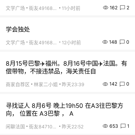
162
2
文学广场
街友49168527
11小时前
学会独处
148
0
文学广场
街友49168527
12小时前
8月15号巴黎✈️福州。8月16号中国✈️法国。有
偿带物，不接违禁品，海关责任自
142
0
商家自荐区
林家二小姐
昨天23:39
寻找证人 8月6号 晚上19h50 在A3往巴黎方
向， 位置在 A3巴黎 ， A
653
1
闲聊法国
街友84710671
昨天22:52