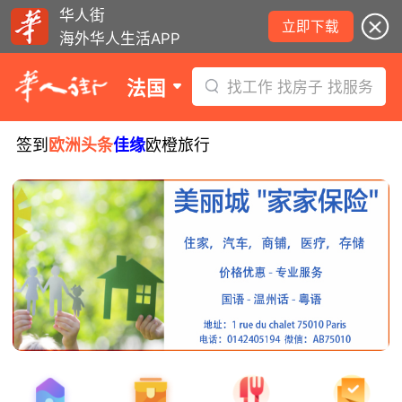
华人街
立即下载
海外华人生活APP
法国
找工作 找房子 找服务
签到
欧洲头条
佳缘
欧橙旅行