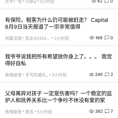
62
0
文学广场
巴郞q
2小时前
有保险，租客为什么仍可能被赶走？ Capital
8月9日当天报道了一宗非常值得
169
0
闲聊法国
街友90454511
3小时前
我爷爷说我把所有希望放你身上了。。。 我觉
得好自私
240
2
真情秘密
手写的婚礼_
3小时前
父母离异对孩子 一定是伤害吗？一个稳定的监
护人和抚养关系比一个争吵不休没有爱的家
382
7
真情秘密
匿名
5小时前