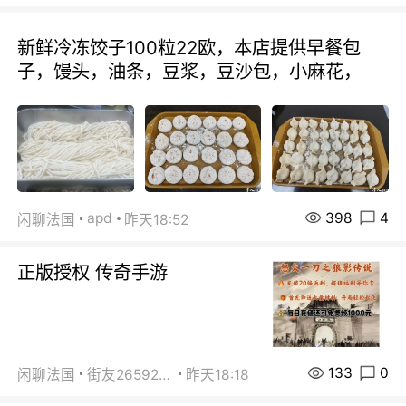
新鲜冷冻饺子100粒22欧，本店提供早餐包
子，馒头，油条，豆浆，豆沙包，小麻花，
398
4
apd
闲聊法国
昨天18:52
正版授权 传奇手游
133
0
闲聊法国
街友26592800
昨天18:18