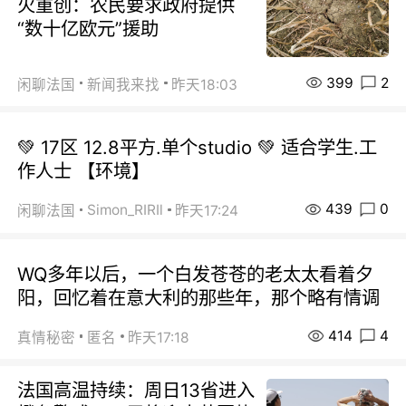
火重创：农民要求政府提供
“数十亿欧元”援助
399
2
闲聊法国
新闻我来找
昨天18:03
💚 17区 12.8平方.单个studio 💚 适合学生.工
作人士 【环境】
439
0
Simon_RIRIl
闲聊法国
昨天17:24
WQ多年以后，一个白发苍苍的老太太看着夕
阳，回忆着在意大利的那些年，那个略有情调
414
4
真情秘密
匿名
昨天17:18
法国高温持续：周日13省进入