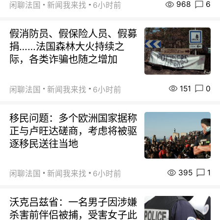
968
6
闲聊法国
新闻我来找
6小时前
假消防员、假保险人员、假募
捐……法国森林大火持续之
际，各类诈骗也随之增加
151
0
闲聊法国
新闻我来找
6小时前
移民问题：多个欧洲国家据称
正与卢旺达磋商，考虑将被驱
逐移民送往当地
395
1
闲聊法国
新闻我来找
6小时前
沃克吕兹省：一名男子因涉嫌
杀害前伴侣被捕，受害女子此