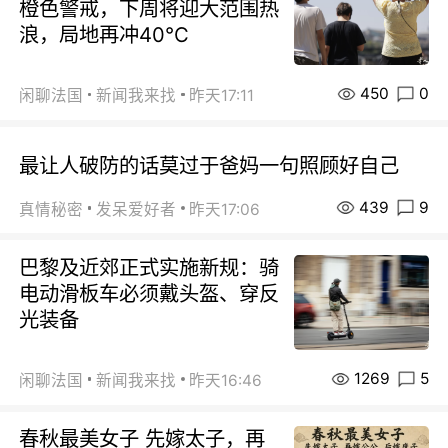
橙色警戒，下周将迎大范围热
浪，局地再冲40℃
450
0
闲聊法国
新闻我来找
昨天17:11
最让人破防的话莫过于爸妈一句照顾好自己
439
9
真情秘密
发呆爱好者
昨天17:06
巴黎及近郊正式实施新规：骑
电动滑板车必须戴头盔、穿反
光装备
1269
5
闲聊法国
新闻我来找
昨天16:46
春秋最美女子 先嫁太子，再