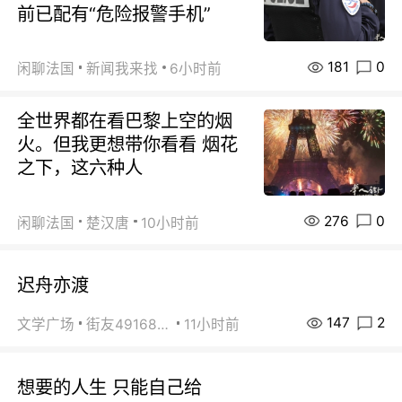
前已配有“危险报警手机”
181
0
闲聊法国
新闻我来找
6小时前
全世界都在看巴黎上空的烟
火。但我更想带你看看 烟花
之下，这六种人
276
0
闲聊法国
楚汉唐
10小时前
迟舟亦渡
147
2
文学广场
街友49168527
11小时前
想要的人生 只能自己给