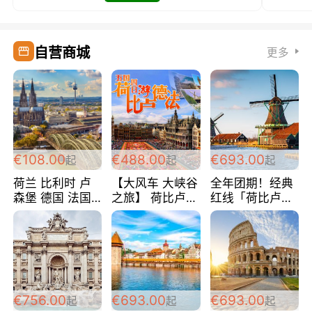
自营商城
更多
€108.00
€488.00
€693.00
起
起
起
荷兰 比利时 卢
【大风车 大峡谷
全年团期！经典
森堡 德国 法国
之旅】 荷比卢德
红线「荷比卢德
超爽玩遍西欧 循
法 巴黎上下 经
法」七天循环 五
环线 全程四星宾
典五国四日游
国 仅售99欧/人/
馆 108欧/人/天
488欧/人
天！巴黎上下！
包拼房~
€756.00
€693.00
€693.00
起
起
起