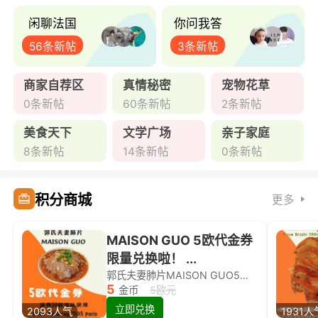
闲聊法国
你问我答
56条新帖
3条新帖
商家自荐区
真情秘密
宠物花草
0条新帖
60条新帖
2条新帖
美食天下
文学广场
亲子家庭
8条新帖
14条新帖
0条新帖
积分商城
更多
MAISON GUO 5欧代金券
限量兑换啦！ ...
郭氏夫妻肺片MAISON GUO5欧代金券限量兑换啦！
5
金币
5欧元
立即兑换
2093人气
1931人