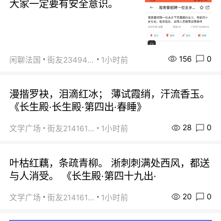
大家一定要有安全意识。
156
0
闲聊法国
街友23494008
1小时前
漫揩罗袂，泪滴红冰； 薄试霞绡，汗流香玉。
《长生殿·长生殿·第四出·春睡》
28
0
文学广场
街友21416156
1小时前
叶枯红藕，条疏青柳。 淅刺刺满处西风，都送
与人消受。 《长生殿·第四十九出·
20
0
文学广场
街友21416156
1小时前