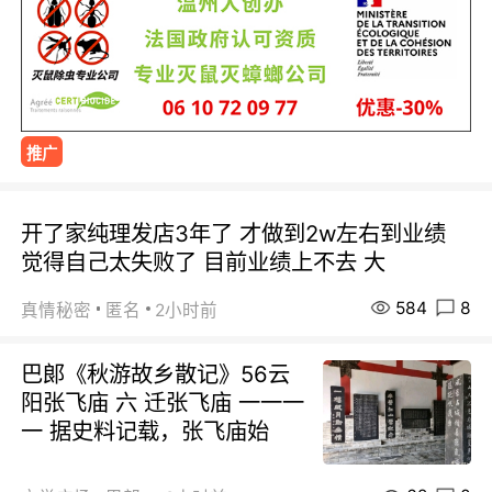
推广
开了家纯理发店3年了 才做到2w左右到业绩
觉得自己太失败了 目前业绩上不去 大
584
8
真情秘密
匿名
2小时前
巴郞《秋游故乡散记》56云
阳张飞庙 六 迁张飞庙 一一一
一 据史料记载，张飞庙始