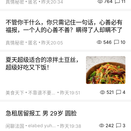
764
11
真情秘密
匿名
昨天20:34
不管你干什么，你只需记住一句话，心善必有
福报，一个人的心善不善？瞒得了人却瞒不了
546
10
真情秘密
匿名
昨天20:05
夏天超级适合的凉拌土豆丝，
超级好吃又下饭！
521
4
美食天下
不靠谱不要联系
昨天19:51
急租居留报工 男 29岁 圆脸
242
3
elabed yuhua
闲聊法国
昨天19:38