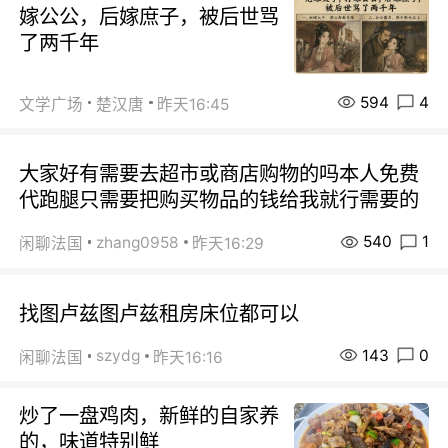
嫁公公，后嫁庶子，被后世骂
了两千年
594
4
文学广场
楚汉唐
昨天16:45
大家好有需要去超市或商店购物的吗本人免费
代跑腿只需要把购买物品的钱给我就行需要的
540
1
zhang0958
闲聊法国
昨天16:29
找图卢兹图卢兹租房床位都可以
143
0
szydg
闲聊法国
昨天16:16
炒了一盘鸡肉，新鲜的自家养
的，味道特别鲜