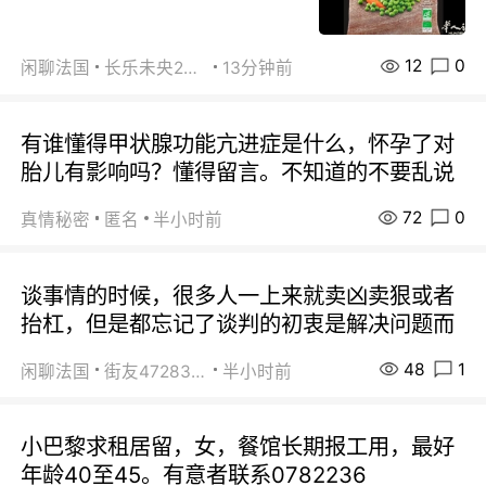
12
0
闲聊法国
长乐未央2015
13分钟前
有谁懂得甲状腺功能亢进症是什么，怀孕了对
胎儿有影响吗？懂得留言。不知道的不要乱说
72
0
真情秘密
匿名
半小时前
谈事情的时候，很多人一上来就卖凶卖狠或者
抬杠，但是都忘记了谈判的初衷是解决问题而
48
1
闲聊法国
街友472838572
半小时前
小巴黎求租居留，女，餐馆长期报工用，最好
年龄40至45。有意者联系0782236