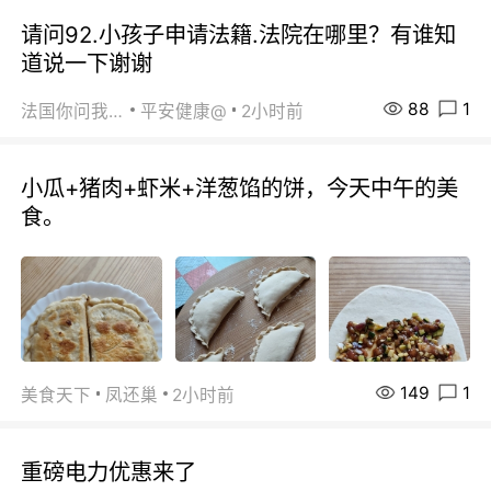
请问92.小孩子申请法籍.法院在哪里？有谁知
道说一下谢谢
88
1
法国你问我答
平安健康@
2小时前
小瓜+猪肉+虾米+洋葱馅的饼，今天中午的美
食。
149
1
美食天下
凤还巢
2小时前
重磅电力优惠来了