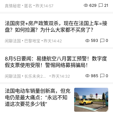
629
21
真情秘密
匿名
昨天14:57
法国房贷+房产政策双杀，现在在法国上车=接
盘？如何捡漏？为什么大家都不买房了？
593
0
闲聊法国
巴黎地宝
昨天14:42
8月5日要闻：易捷航空八月罢工预警！数字度
假支票使用受限！警惕网络募捐骗局！
985
0
闲聊法国
长乐未央2015
昨天14:32
法国电动车销量创新高，但充
电仍是最大痛点：“永远不知
道这次要花多少钱”