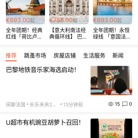
€693.00
€756.00
€693.00
起
起
起
全年团期！经典
【意大利南法经
全年团期！永恒
红线「荷比卢德
典循环线】 巴黎
绿线 「意国法
法」七天循环 五
上下 所有日期铁
南」巴黎上下 去
国 仅售99欧/人/
发！ 全程四星级
意大利 南法 99
推荐
跳蚤市场
房屋店铺
生活服务
新闻
天！巴黎上下！
宾馆 108欧/天起
欧/天起 ~包拼房
包拼房~
全程756欧/位
巴黎地铁音乐家海选启动！
15
0
闲聊法国
长乐未央2015
13分钟前
U超市有机豌豆胡萝卜召回！