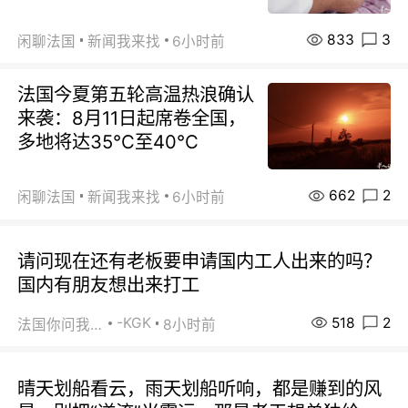
833
3
闲聊法国
新闻我来找
6小时前
法国今夏第五轮高温热浪确认
来袭：8月11日起席卷全国，
多地将达35℃至40℃
662
2
闲聊法国
新闻我来找
6小时前
请问现在还有老板要申请国内工人出来的吗？
国内有朋友想出来打工
518
2
-KGK
法国你问我答
8小时前
晴天划船看云，雨天划船听响，都是赚到的风