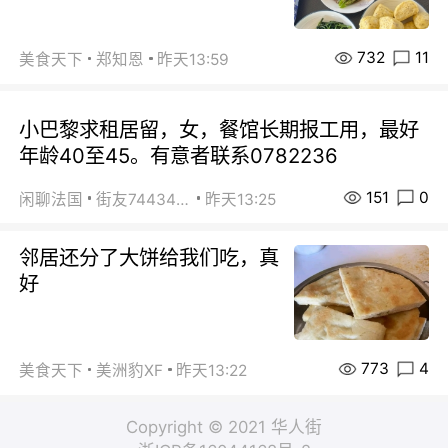
732
11
美食天下
郑知恩
昨天13:59
小巴黎求租居留，女，餐馆长期报工用，最好
年龄40至45。有意者联系0782236
151
0
闲聊法国
街友74434350
昨天13:25
邻居还分了大饼给我们吃，真
好
773
4
美食天下
美洲豹XF
昨天13:22
Copyright © 2021 华人街