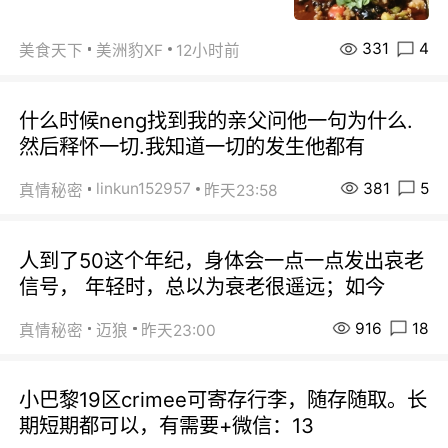
331
4
美食天下
美洲豹XF
12小时前
什么时候neng找到我的亲父问他一句为什么.
然后释怀一切.我知道一切的发生他都有
381
5
linkun152957
真情秘密
昨天23:58
人到了50这个年纪，身体会一点一点发出哀老
信号， 年轻时，总以为衰老很遥远；如今
916
18
真情秘密
迈狼
昨天23:00
小巴黎19区crimee可寄存行李，随存随取。长
期短期都可以，有需要+微信：13