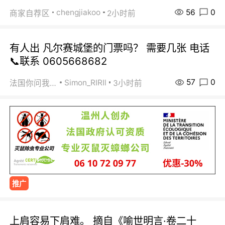
56
0
chengjiakoo
商家自荐区
2小时前
有人出 凡尔赛城堡的门票吗？ 需要几张 电话
📞联系 0605668682
57
0
Simon_RIRIl
法国你问我答
3小时前
推广
上肩容易下肩难。 摘自《喻世明言·卷二十