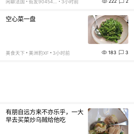
222
2
闲聊法国
街友90454511
3小时前
空心菜一盘
183
3
美食天下
美洲豹XF
3小时前
有朋自远方来不亦乐乎，一大
早去买菜炒乌贼给他吃