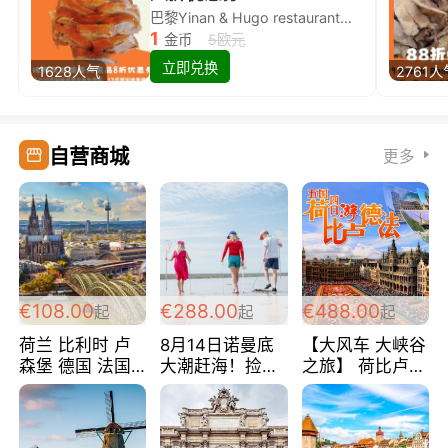
巴黎Yinan & Hugo restaurant除简餐类全场8折
1
金币
5欧元
立即兑换
1628人气
2761人
自营商城
更多
€108.00
€288.00
€488.00
起
起
起
荷兰 比利时 卢
8月14日诺曼底
【大风车 大峡谷
森堡 德国 法国
大潮赶海！捡海
之旅】 荷比卢德
超爽玩遍西欧 循
鲜！轻轻松松海
法 巴黎上下 经
环线 全程四星宾
边爽玩三日游
典五国四日游
馆 108欧/人/天
288欧/人
488欧/人