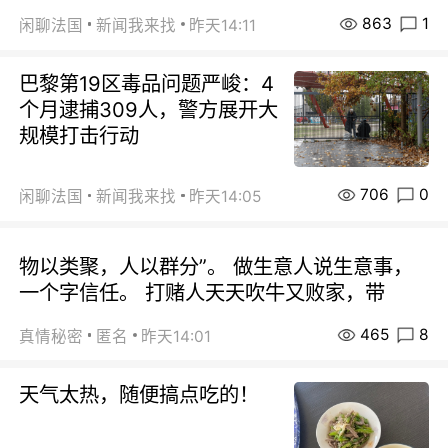
863
1
闲聊法国
新闻我来找
昨天14:11
巴黎第19区毒品问题严峻：4
个月逮捕309人，警方展开大
规模打击行动
706
0
闲聊法国
新闻我来找
昨天14:05
物以类聚，人以群分”。 做生意人说生意事，
一个字信任。 打赌人天天吹牛又败家，带
465
8
真情秘密
匿名
昨天14:01
天气太热，随便搞点吃的！