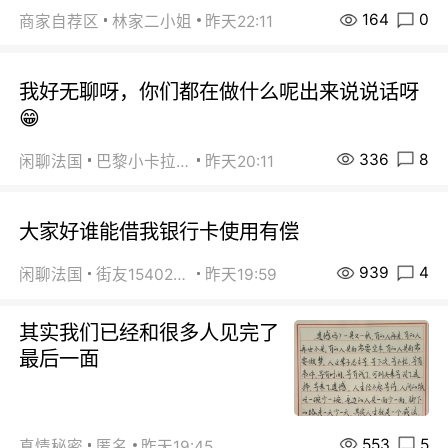
164
0
商家自荐区
林家二小姐
昨天22:11
我好无聊呀，你们都在做什么呢出来说说话呀
😁
336
8
闲聊法国
巴黎小卡拉咪
昨天20:11
大家好谁能借我银行卡使用有偿
939
4
闲聊法国
街友15402223
昨天19:59
其实我们已经和很多人见完了
最后一面
553
5
真情秘密
匿名
昨天19:45