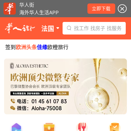
华人街
立即下载
海外华人生活APP
法国
找工作 找房子 找服务
签到
欧洲头条
佳缘
欧橙旅行