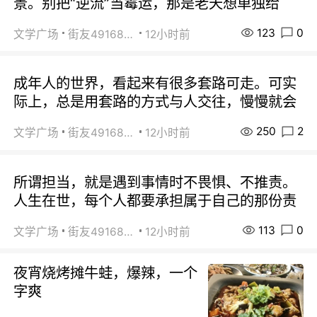
景。别把“逆流”当霉运，那是老天想单独给
123
0
文学广场
街友49168527
12小时前
成年人的世界，看起来有很多套路可走。可实
际上，总是用套路的方式与人交往，慢慢就会
250
2
文学广场
街友49168527
12小时前
所谓担当，就是遇到事情时不畏惧、不推责。
人生在世，每个人都要承担属于自己的那份责
113
0
文学广场
街友49168527
12小时前
夜宵烧烤摊牛蛙，爆辣，一个
字爽