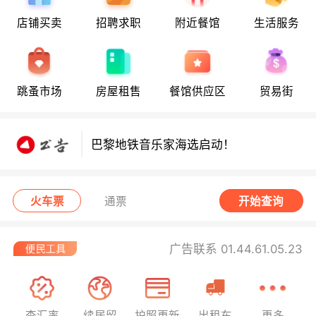
店铺买卖
招聘求职
附近餐馆
生活服务
巴黎地铁音乐家海选启动！
8月5日要闻：易捷航空八月罢工预警！
跳蚤市场
房屋租售
餐馆供应区
贸易街
数字度假支票使用受限！警惕网络募捐
骗局！
巴黎地铁音乐家海选启动！
8月5日要闻：易捷航空八月罢工预警！
数字度假支票使用受限！警惕网络募捐
火车票
通票
开始查询
骗局！
广告联系 01.44.61.05.23
查汇率
续居留
护照更新
出租车
更多