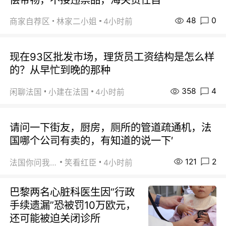
48
0
商家自荐区
林家二小姐
4小时前
现在93区批发市场，理货员工资结构是怎么样
的？从早忙到晚的那种
358
4
闲聊法国
小建在法国
4小时前
请问一下街友，厨房，厕所的管道疏通机，法
国哪个公司有卖的，有知道的说一下′
121
2
法国你问我答
笑看红臣
4小时前
巴黎两名心脏科医生因“行政
手续遗漏”恐被罚10万欧元，
还可能被迫关闭诊所