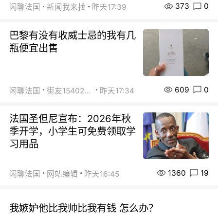
373
0
闲聊法国
新闻我来找
昨天17:39
巴黎有没有收威士忌的我有几
瓶便宜出售
609
0
闲聊法国
街友15402223
昨天17:34
法国圣但尼宣布：2026年秋
季开学，小学生可免费领取学
习用品
1360
19
闲聊法国
网站编辑
昨天16:45
我嫉妒他比我帅比我有钱 怎么办？