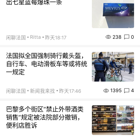
出七星蓝莓爆珠一条
238
0
Ritta
闲聊法国
昨天18:17
法国拟全国强制骑行戴头盔，
自行车、电动滑板车等或将统
一规定
1395
4
闲聊法国
新闻我来找
昨天17:46
巴黎多个街区“禁止外带酒类
销售”规定被法院部分撤销，
便利店胜诉