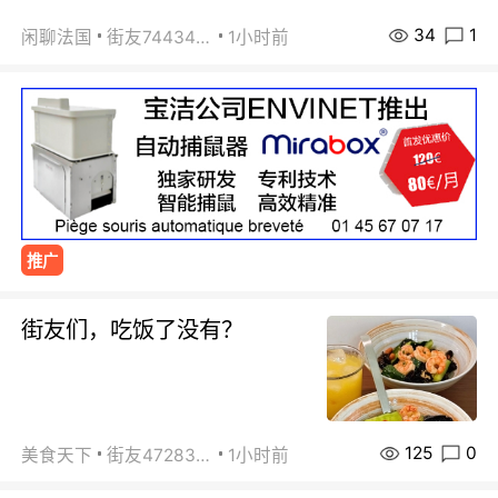
34
1
闲聊法国
街友74434350
1小时前
推广
街友们，吃饭了没有？
125
0
美食天下
街友472838572
1小时前