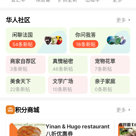
华人社区
更多
闲聊法国
你问我答
54条新帖
18条新帖
商家自荐区
真情秘密
宠物花草
3条新帖
46条新帖
7条新帖
美食天下
文学广场
亲子家庭
22条新帖
10条新帖
0条新帖
积分商城
更多
Yinan & Hugo restaurant
八折优惠券