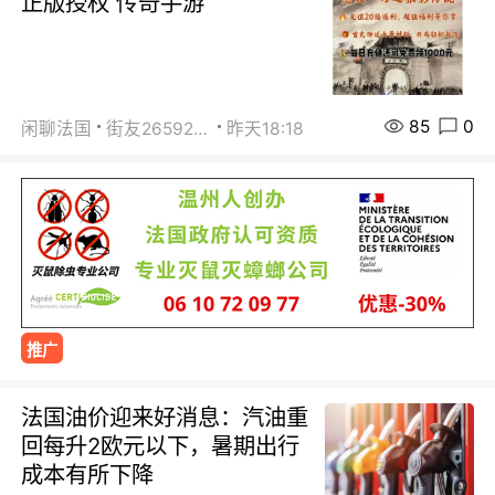
正版授权 传奇手游
85
0
闲聊法国
街友26592800
昨天18:18
推广
法国油价迎来好消息：汽油重
回每升2欧元以下，暑期出行
成本有所下降