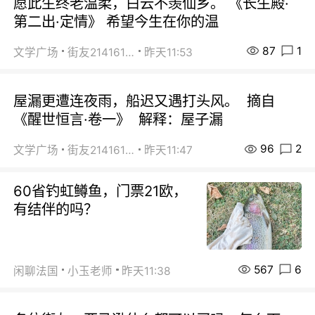
愿此生终老温柔，白云不羡仙乡。 《长生殿·
第二出·定情》 希望今生在你的温
87
1
文学广场
街友21416156
昨天11:53
屋漏更遭连夜雨，船迟又遇打头风。 摘自
《醒世恒言·卷一》 解释：屋子漏
96
2
文学广场
街友21416156
昨天11:47
60省钓虹鳟鱼，门票21欧，
有结伴的吗？
567
6
闲聊法国
小玉老师
昨天11:38