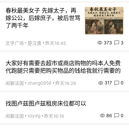
春秋最美女子 先嫁太子，再
嫁公公，后嫁庶子，被后世骂
了两千年
373
3
文学广场
楚汉唐
昨天16:45
大家好有需要去超市或商店购物的吗本人免费
代跑腿只需要把购买物品的钱给我就行需要的
317
0
zhang0958
闲聊法国
昨天16:29
找图卢兹图卢兹租房床位都可以
86
0
szydg
闲聊法国
昨天16:16