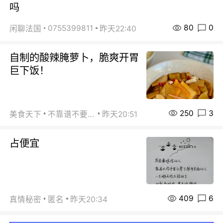
吗
80
0
0755399811
闲聊法国
昨天22:40
自制的酸辣腌萝卜，脆爽开胃
巨下饭！
250
3
美食天下
不靠谱不要联系
昨天20:51
占便宜
409
6
真情秘密
匿名
昨天20:34