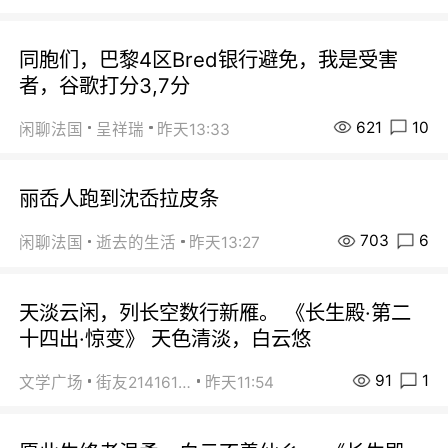
同胞们，巴黎4区Bred银行避免，我是受害
者，谷歌打分3,7分
621
10
闲聊法国
呈祥瑞
昨天13:33
丽岙人跑到沈岙拉皮条
703
6
闲聊法国
逝去的生活
昨天13:27
天淡云闲，列长空数行新雁。 《长生殿·第二
十四出·惊变》 天色清淡，白云悠
91
1
文学广场
街友21416156
昨天11:54