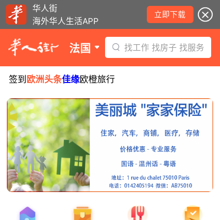
华人街
立即下载
海外华人生活APP
法国
找工作 找房子 找服务
签到
欧洲头条
佳缘
欧橙旅行