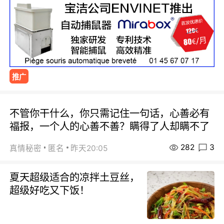
推广
不管你干什么，你只需记住一句话，心善必有
福报，一个人的心善不善？瞒得了人却瞒不了
282
3
真情秘密
匿名
昨天20:05
夏天超级适合的凉拌土豆丝，
超级好吃又下饭！