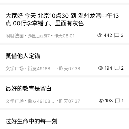
大家好 今天 北京10点30 到 温州龙港中午13
点 00行李拿错了。里面有灰色
442
3
闲聊法国
@国_uz5i7
昨天08:01
莫借他人定锚
194
2
文学广场
街友49168527
昨天07:38
最好的教育是留白
193
1
文学广场
街友49168527
昨天07:37
过好生命中的每一刻