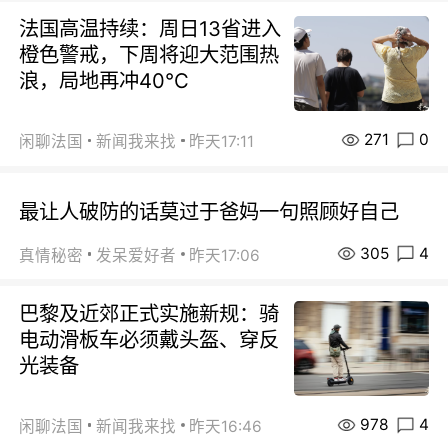
法国高温持续：周日13省进入
橙色警戒，下周将迎大范围热
浪，局地再冲40℃
271
0
闲聊法国
新闻我来找
昨天17:11
最让人破防的话莫过于爸妈一句照顾好自己
305
4
真情秘密
发呆爱好者
昨天17:06
巴黎及近郊正式实施新规：骑
电动滑板车必须戴头盔、穿反
光装备
978
4
闲聊法国
新闻我来找
昨天16:46