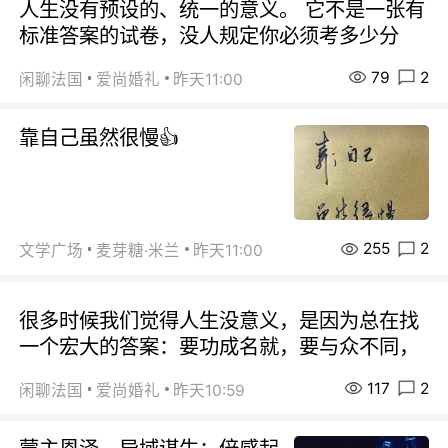
人生没有预设的、统一的意义。 它不是一张有
标准答案的试卷，没人规定你必须考多少分
79
2
闲聊法国
爱尚婚礼
昨天11:00
靠自己虽然很慢👍
255
2
文学广场
麦芽糖·米兰
昨天11:00
很多时候我们觉得人生没意义，是因为总在找
一个宏大的答案：要功成名就，要与众不同，
117
2
闲聊法国
爱尚婚礼
昨天10:59