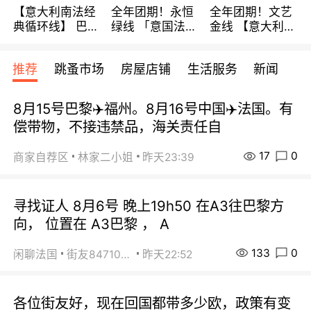
【意大利南法经
全年团期！永恒
全年团期！文艺
典循环线】 巴黎
绿线 「意国法
金线 【意大利一
上下 所有日期铁
南」巴黎上下 去
地】 循环7日游
发！ 全程四星级
意大利 南法 99
全程693欧/人起
推荐
跳蚤市场
房屋店铺
生活服务
新闻
宾馆 108欧/天起
欧/天起 ~包拼房
每周铁发！
全程756欧/位
8月15号巴黎✈️福州。8月16号中国✈️法国。有
偿带物，不接违禁品，海关责任自
17
0
商家自荐区
林家二小姐
昨天23:39
寻找证人 8月6号 晚上19h50 在A3往巴黎方
向， 位置在 A3巴黎 ， A
133
0
闲聊法国
街友84710671
昨天22:52
各位街友好，现在回国都带多少欧，政策有变