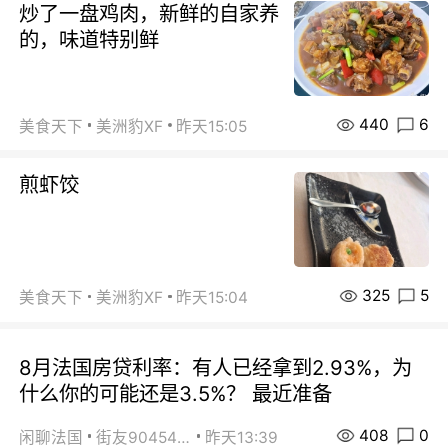
炒了一盘鸡肉，新鲜的自家养
的，味道特别鲜
440
6
美食天下
美洲豹XF
昨天15:05
煎虾饺
325
5
美食天下
美洲豹XF
昨天15:04
8月法国房贷利率：有人已经拿到2.93%，为
什么你的可能还是3.5%？ 最近准备
408
0
闲聊法国
街友90454511
昨天13:39