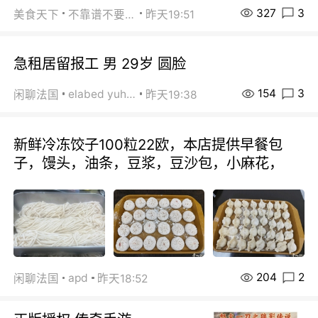
327
3
美食天下
不靠谱不要联系
昨天19:51
急租居留报工 男 29岁 圆脸
154
3
elabed yuhua
闲聊法国
昨天19:38
新鲜冷冻饺子100粒22欧，本店提供早餐包
子，馒头，油条，豆浆，豆沙包，小麻花，
204
2
apd
闲聊法国
昨天18:52