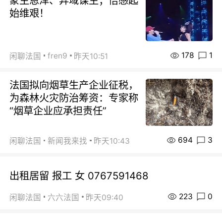
蒙主恩泽、异域谋生；倍感起
始维艰！
178
1
fren9
闲聊法国
昨天10:51
法国拟向烟草生产企业征税，
为森林火灾防治筹资：专家称
“烟草企业应承担责任”
694
3
闲聊法国
新闻我来找
昨天10:43
出租居留 报工 女 0767591468
223
0
闲聊法国
六六法国
昨天09:40