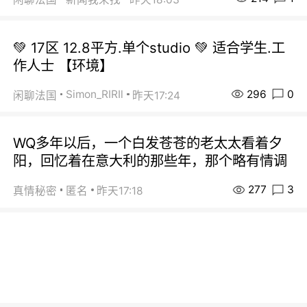
💚 17区 12.8平方.单个studio 💚 适合学生.工
作人士 【环境】
296
0
Simon_RIRIl
闲聊法国
昨天17:24
WQ多年以后，一个白发苍苍的老太太看着夕
阳，回忆着在意大利的那些年，那个略有情调
277
3
真情秘密
匿名
昨天17:18