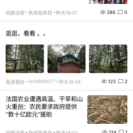
286
0
闲聊法国
新闻我来找
昨天18:07
逛逛，看看 。。
123
2
lin14589077
我游我拍
昨天18:06
法国农业遭遇高温、干旱和山
火重创：农民要求政府提供
“数十亿欧元”援助
214
1
闲聊法国
新闻我来找
昨天18:03