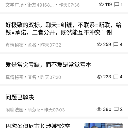
119
1
文学广场
街友49168527
昨天07:36
好极致的双标，聊天=纠缠，不联系=断联，给
钱=承诺，二者分开，既然能互不冲突！谢
259
4
真情秘密
匿名
昨天07:32
爱是常觉亏缺，而不爱是常觉亏本
223
4
真情秘密
匿名
昨天07:20
问题已解决
380
2
闲聊法国
丽莎lz
昨天07:03
巴黎圣但尼市长涉嫌“吃空