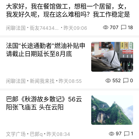
大家好，我在餐馆做工，想租一个居留，女，
我发好久呢，现在这么难租吗？我工作稳定是
707
18
闲聊法国
街友74434350
昨天09:06
法国“长途通勤者”燃油补贴申
请截止日期延长至8月底
552
0
闲聊法国
新闻我来找
昨天08:55
巴郞《秋游故乡散记》56云
阳张飞庙五 头在云阳
97
1
文学广场
巴郞q
昨天08:34