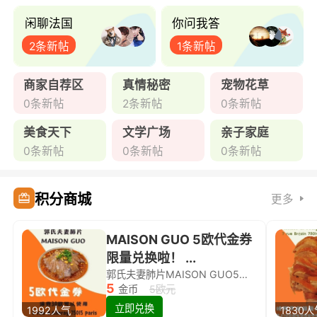
闲聊法国
你问我答
2条新帖
1条新帖
商家自荐区
真情秘密
宠物花草
0条新帖
2条新帖
0条新帖
美食天下
文学广场
亲子家庭
0条新帖
0条新帖
0条新帖
积分商城
更多
MAISON GUO 5欧代金券
限量兑换啦！ ...
郭氏夫妻肺片MAISON GUO5欧代金券限量兑换啦！
5
金币
5欧元
立即兑换
1992人气
1830