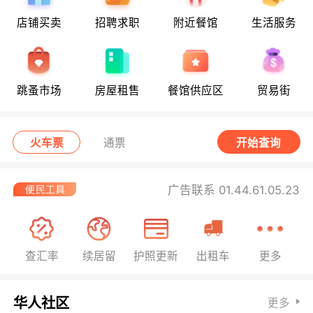
店铺买卖
招聘求职
附近餐馆
生活服务
跳蚤市场
房屋租售
餐馆供应区
贸易街
火车票
通票
开始查询
广告联系 01.44.61.05.23
查汇率
续居留
护照更新
出租车
更多
华人社区
更多