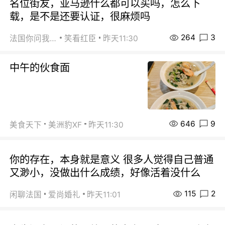
名位街友，亚马逊什么都可以买吗，怎么下
载，是不是还要认证，很麻烦吗
264
3
法国你问我答
笑看红臣
昨天11:30
中午的伙食面
646
9
美食天下
美洲豹XF
昨天11:30
你的存在，本身就是意义 很多人觉得自己普通
又渺小，没做出什么成绩，好像活着没什么
115
2
闲聊法国
爱尚婚礼
昨天11:01