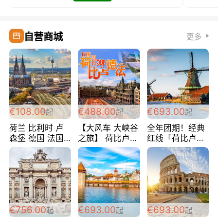
自营商城
更多
€108.00
€488.00
€693.00
起
起
起
荷兰 比利时 卢
【大风车 大峡谷
全年团期！经典
森堡 德国 法国
之旅】 荷比卢德
红线「荷比卢德
超爽玩遍西欧 循
法 巴黎上下 经
法」七天循环 五
环线 全程四星宾
典五国四日游
国 仅售99欧/人/
馆 108欧/人/天
488欧/人
天！巴黎上下！
包拼房~
€756.00
€693.00
€693.00
起
起
起