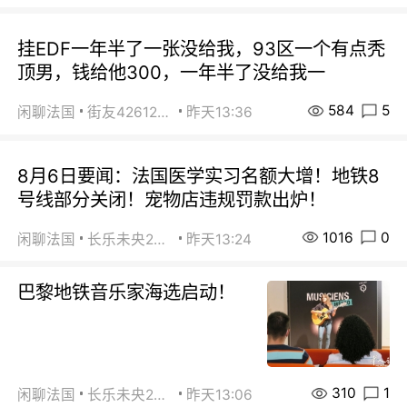
挂EDF一年半了一张没给我，93区一个有点秃
顶男，钱给他300，一年半了没给我一
584
5
闲聊法国
街友42612092
昨天13:36
8月6日要闻：法国医学实习名额大增！地铁8
号线部分关闭！宠物店违规罚款出炉！
1016
0
闲聊法国
长乐未央2015
昨天13:24
巴黎地铁音乐家海选启动！
310
1
闲聊法国
长乐未央2015
昨天13:06