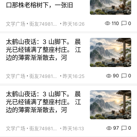
口那株老榕树下，一张旧
110
0
文学广场
街友74981146
昨天16:26
太鹤山夜话：3 山脚下。 晨
光已经铺满了整座村庄。 江
边的薄雾渐渐散去，河
90
0
文学广场
街友74981146
昨天16:25
太鹤山夜话：3 山脚下。 晨
光已经铺满了整座村庄。 江
边的薄雾渐渐散去，河
97
0
文学广场
街友74981146
昨天16:13