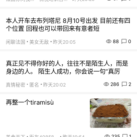
本人开车去布列塔尼 8月10号出发 目前还有四
个位置 回程也可以带回来有意者短
88
0
闲聊法国
美女无敌
昨天20:05
真正见不得你好的人，往往不是陌生人，而是
身边的人。 陌生人成功，你会说一句“真厉
286
2
真情秘密
匿名
昨天20:02
再整一个tiramisù
235
1