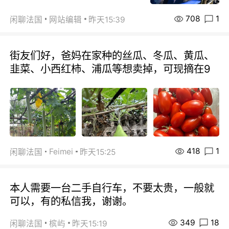
708
1
闲聊法国
网站编辑
昨天15:39
街友们好，爸妈在家种的丝瓜、冬瓜、黄瓜、
韭菜、小西红柿、浦瓜等想卖掉，可现摘在9
418
1
Feimei
闲聊法国
昨天15:25
本人需要一台二手自行车，不要太贵，一般就
可以，有的私信我，谢谢。
349
18
闲聊法国
槟屿
昨天15:19