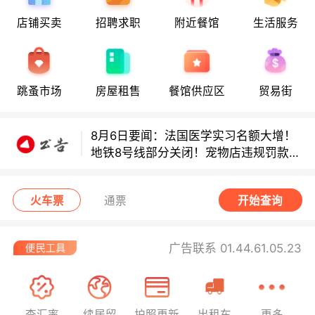
店铺买卖
招聘求职
附近餐馆
生活服务
8月6日要闻：法国医学实习名额大增！
地铁8号线部分关闭！宠物店违规罚款出
炉！
跳蚤市场
房屋租售
餐馆供应区
贸易街
巴黎地铁音乐家海选启动！
8月6日要闻：法国医学实习名额大增！
地铁8号线部分关闭！宠物店违规罚款出
炉！
巴黎地铁音乐家海选启动！
火车票
通票
开始查询
广告联系 01.44.61.05.23
查汇率
续居留
护照更新
出租车
更多