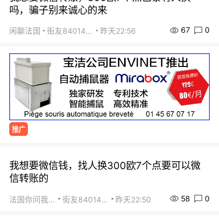
吗，骗子别来诚心的来
67
0
闲聊法国
街友84014588
昨天22:56
推广
我想要微信钱，找人换300欧7个点要可以微
信转账的
58
0
法国你问我答
街友84014588
昨天22:50