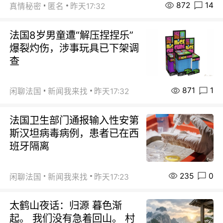
872
14
真情秘密
匿名
昨天17:32
法国8岁男童遭“解压捏捏乐”
爆裂灼伤，涉事玩具已下架调
查
871
1
闲聊法国
新闻我来找
昨天17:32
法国卫生部门通报输入性安第
斯汉坦病毒病例，患者已在西
班牙隔离
235
0
闲聊法国
新闻我来找
昨天17:23
太鹤山夜话：归源 暮色渐
起。 我们没有急着回山。 村