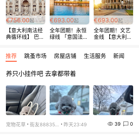
包拼房~
€756.00
€693.00
€693.00
起
起
起
【意大利南法经
全年团期！永恒
全年团期！文艺
典循环线】 巴黎
绿线 「意国法
金线 【意大利一
上下 所有日期铁
南」巴黎上下 去
地】 循环7日游
发！ 全程四星级
意大利 南法 99
全程693欧/人起
推荐
跳蚤市场
房屋店铺
生活服务
新闻
宾馆 108欧/天起
欧/天起 ~包拼房
每周铁发！
全程756欧/位
养只小挂件吧 去拿都带着
39
0
宠物花草
街友88835518
昨天23:49