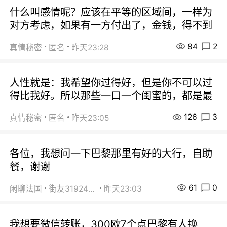
什么叫感情呢？应该在平等的区域间，一样为
对方考虑，如果有一方付出了，金钱，得不到
84
2
真情秘密
匿名
昨天23:28
人性就是：我希望你过得好，但是你不可以过
得比我好。所以那些一口一个闺蜜的，都是最
126
3
真情秘密
匿名
昨天23:05
各位，我想问一下巴黎那里有好的大行，自助
餐，谢谢
61
0
闲聊法国
街友31924072
昨天23:03
我想要微信转账，300欧7个点巴黎有人换