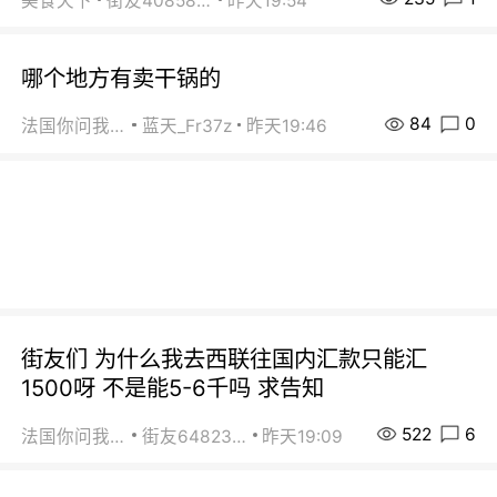
美食天下
街友40858442
昨天19:54
哪个地方有卖干锅的
84
0
法国你问我答
蓝天_Fr37z
昨天19:46
街友们 为什么我去西联往国内汇款只能汇
1500呀 不是能5-6千吗 求告知
522
6
法国你问我答
街友64823891
昨天19:09