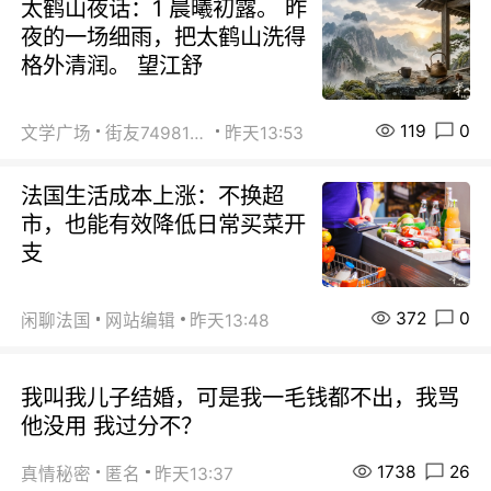
太鹤山夜话：1 晨曦初露。 昨
夜的一场细雨，把太鹤山洗得
格外清润。 望江舒
119
0
文学广场
街友74981146
昨天13:53
法国生活成本上涨：不换超
市，也能有效降低日常买菜开
支
372
0
闲聊法国
网站编辑
昨天13:48
我叫我儿子结婚，可是我一毛钱都不出，我骂
他没用 我过分不？
1738
26
真情秘密
匿名
昨天13:37