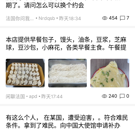
期了。请问怎么可以换个约会
454
7
Nrdqsb
法国你问我答
昨天18:34
本店提供早餐包子，馒头，油条，豆浆，芝麻
球，豆沙包，小麻花，各类早餐主食。午餐提
240
0
apd
闲聊法国
昨天17:44
有这么个人， 在某国，遭受迫害，。符合难民
条件。拿到了难民。向中国大使馆申请补办