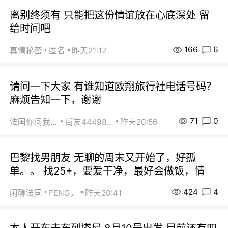
离别终须有 只能把这份情谊放在心底深处 留
给时间吧
166
6
真情秘密
匿名
昨天21:12
请问一下大家 有谁知道欧翔旅行社电话号码？
麻烦告知一下，谢谢
71
0
法国你问我答
街友44498484
昨天20:56
巴黎找男朋友 无聊的周末又开始了，好孤
单。。 找25+，要爱干净，最好会做饭，情
424
4
闲聊法国
FENG，
昨天20:41