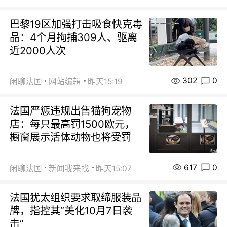
巴黎19区加强打击吸食快克毒
品：4个月拘捕309人、驱离
近2000人次
302
0
闲聊法国
网站编辑
昨天15:19
法国严惩违规出售猫狗宠物
店：每只最高罚1500欧元，
橱窗展示活体动物也将受罚
617
0
闲聊法国
新闻我来找
昨天15:07
法国犹太组织要求取缔服装品
牌，指控其“美化10月7日袭
击”