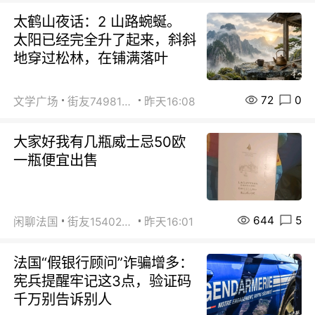
太鹤山夜话：2 山路蜿蜒。
太阳已经完全升了起来，斜斜
地穿过松林，在铺满落叶
72
0
文学广场
街友74981146
昨天16:08
大家好我有几瓶威士忌50欧
一瓶便宜出售
644
5
闲聊法国
街友15402223
昨天16:01
法国“假银行顾问”诈骗增多：
宪兵提醒牢记这3点，验证码
千万别告诉别人