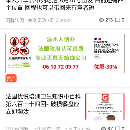
本人开车去布列塔尼 8月10号出发 目前还有四
个位置 回程也可以带回来有意者短
213
0
闲聊法国
美女无敌
昨天20:32
推广
法国优悦培训卫生知识小百科
第六百一十四回- 破损餐盘应
立即淘汰
87
0
法国你问我答
优悦培训咨询
昨天20:29