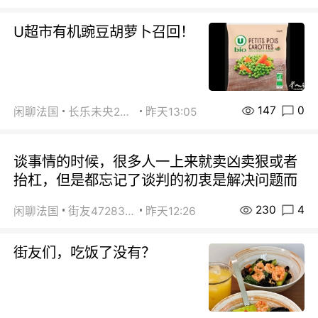
U超市有机豌豆胡萝卜召回！
147
0
闲聊法国
长乐未央2015
昨天13:05
谈事情的时候，很多人一上来就卖凶卖狠或者
抬杠，但是都忘记了谈判的初衷是解决问题而
230
4
闲聊法国
街友472838572
昨天12:26
街友们，吃饭了没有？