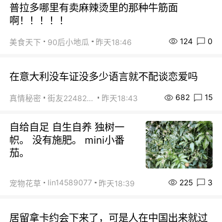
普拉多哪里有卖麻辣烫里的那种牛筋面
啊！！！！！
124
0
美食天下
90后小地瓜
昨天18:46
在意大利没车证没多少语言就不配谈恋爱吗
682
15
真情秘密
街友22482465
昨天18:43
自给自足 自生自养 独树一
帜。 没有施肥。 mini小番
茄。
225
3
lin14589077
宠物花草
昨天18:39
居留拿卡约会下来了，可是人在中国出来就过