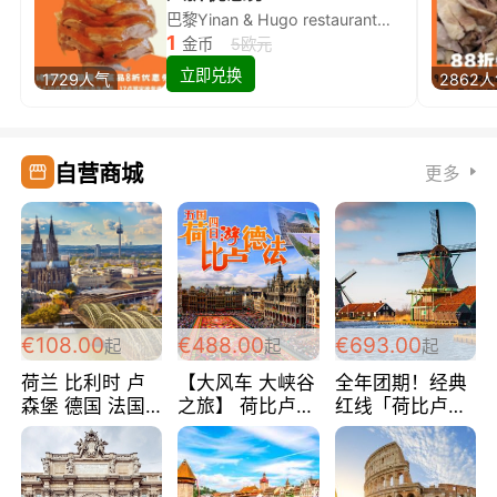
巴黎Yinan & Hugo restaurant除简餐类全场8折
1
金币
5欧元
立即兑换
1729人气
2862
自营商城
更多
€108.00
€488.00
€693.00
起
起
起
荷兰 比利时 卢
【大风车 大峡谷
全年团期！经典
森堡 德国 法国
之旅】 荷比卢德
红线「荷比卢德
超爽玩遍西欧 循
法 巴黎上下 经
法」七天循环 五
环线 全程四星宾
典五国四日游
国 仅售99欧/人/
馆 108欧/人/天
488欧/人
天！巴黎上下！