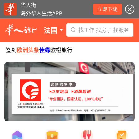
华人街
立即下载
海外华人生活APP
法国
找工作 找房子 找服务
签到
欧洲头条
佳缘
欧橙旅行