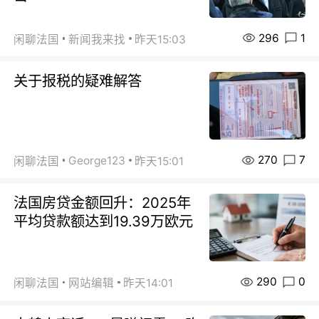
296
1
闲聊法国
新闻我来找
昨天15:03
关于报税的疑难解答
270
7
George123
闲聊法国
昨天15:01
法国房贷金额回升：2025年
平均贷款额达到19.39万欧元
290
0
闲聊法国
网站编辑
昨天14:01