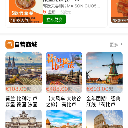
郭氏夫妻肺片MAISON GUO5欧代金券限量兑换啦！
5
金币
5欧元
立即兑换
1992人气
1830
自营商城
更多
€108.00
€488.00
€693.00
起
起
起
荷兰 比利时 卢
【大风车 大峡谷
全年团期！经典
森堡 德国 法国
之旅】 荷比卢德
红线「荷比卢德
超爽玩遍西欧 循
法 巴黎上下 经
法」七天循环 五
环线 全程四星宾
典五国四日游
国 仅售99欧/人/
馆 108欧/人/天
488欧/人
天！巴黎上下！