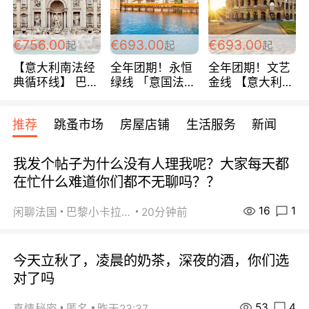
包拼房~
€756.00
€693.00
€693.00
起
起
起
【意大利南法经
全年团期！永恒
全年团期！文艺
典循环线】 巴黎
绿线 「意国法
金线 【意大利一
上下 所有日期铁
南」巴黎上下 去
地】 循环7日游
发！ 全程四星级
意大利 南法 99
全程693欧/人起
推荐
跳蚤市场
房屋店铺
生活服务
新闻
宾馆 108欧/天起
欧/天起 ~包拼房
每周铁发！
全程756欧/位
我发个帖子为什么没有人理我呢？大家每天都
在忙什么难道你们都不无聊吗？？
16
1
闲聊法国
巴黎小卡拉咪
20分钟前
今天立秋了，凌晨的奶茶，深夜的酒，你们选
对了吗
53
4
真情秘密
匿名
昨天23:37