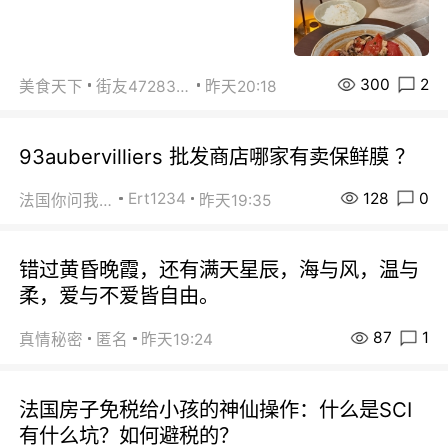
300
2
美食天下
街友472838572
昨天20:18
93aubervilliers 批发商店哪家有卖保鲜膜 ？
128
0
Ert1234
法国你问我答
昨天19:35
错过黄昏晚霞，还有满天星辰，海与风，温与
柔，爱与不爱皆自由。
87
1
真情秘密
匿名
昨天19:24
法国房子免税给小孩的神仙操作：什么是SCI
有什么坑？如何避税的？