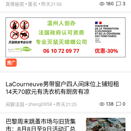
180
3
真情秘密
匿名
昨天21:56
推广
LaCourneuve男带窗户四人间床位上铺短租
14天70欧元有洗衣机有厨房有凉
138
0
zhang0958
闲聊法国
昨天21:25
巴黎周末跳蚤市场与旧货集
市：8月8日至9日活动汇总