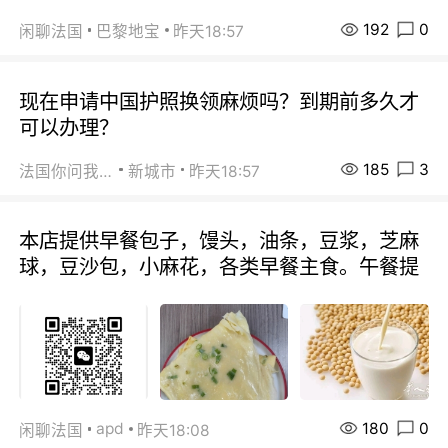
192
0
闲聊法国
巴黎地宝
昨天18:57
现在申请中国护照换领麻烦吗？到期前多久才
可以办理？
185
3
法国你问我答
新城市
昨天18:57
本店提供早餐包子，馒头，油条，豆浆，芝麻
球，豆沙包，小麻花，各类早餐主食。午餐提
180
0
apd
闲聊法国
昨天18:08