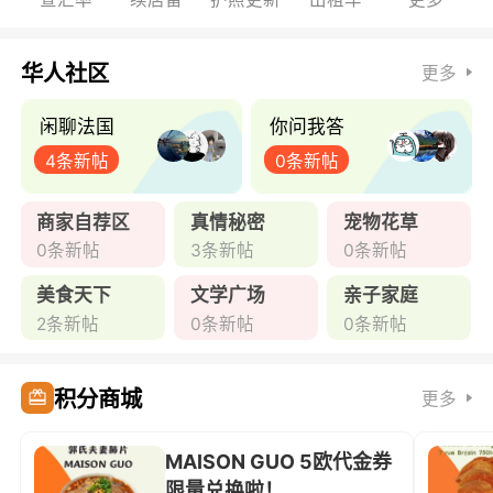
华人社区
更多
闲聊法国
你问我答
4条新帖
0条新帖
商家自荐区
真情秘密
宠物花草
0条新帖
3条新帖
0条新帖
美食天下
文学广场
亲子家庭
2条新帖
0条新帖
0条新帖
积分商城
更多
MAISON GUO 5欧代金券
限量兑换啦！ ...