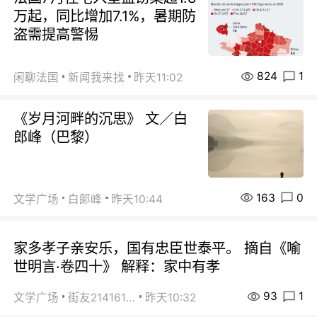
万起，同比增加7.1%，暑期防
盗需提高警惕
824
1
闲聊法国
新闻我来找
昨天11:02
《岁月河畔的沉思》 文／白
郎峰（巴黎）
163
0
文学广场
白郞峰
昨天10:44
家多孝子亲安乐，国有忠臣世泰平。 摘自《喻
世明言·卷四十》 解释：家中有孝
93
1
文学广场
街友21416156
昨天10:32