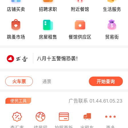
店铺买卖
招聘求职
附近餐馆
生活服务
八月十五警惕恐袭！
跳蚤市场
房屋租售
餐馆供应区
贸易街
八月十五警惕恐袭！
八月十五警惕恐袭！
火车票
通票
开始查询
广告联系 01.44.61.05.23
查汇率
续居留
护照更新
出租车
更多