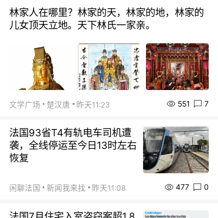
林家人在哪里？林家的天，林家的地，林家的
儿女顶天立地。天下林氏一家亲。
551
7
文学广场
楚汉唐
昨天11:23
法国93省T4有轨电车司机遭
袭，全线停运至今日13时左右
恢复
477
0
闲聊法国
新闻我来找
昨天11:08
法国7月住宅入室盗窃案超1.8