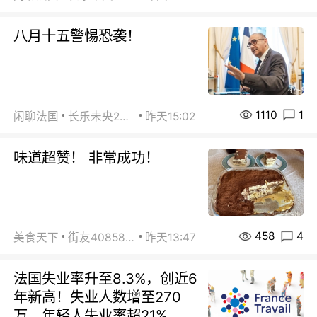
八月十五警惕恐袭！
1110
1
闲聊法国
长乐未央2015
昨天15:02
味道超赞！ 非常成功！
458
4
美食天下
街友40858442
昨天13:47
法国失业率升至8.3%，创近6
年新高！失业人数增至270
万，年轻人失业率超21%