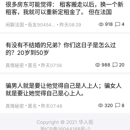
很多房东可能觉得： 租客搬走以后，换一个新
租客，我就可以重新定租金了。 但在法国
918
4
闲聊法国
街友90454511
昨天08:29
有没有不结婚的兄弟？你们这日子是怎么过
的？20岁到50岁
988
20
真情秘密
匿名
昨天07:56
骗男人就是要让他觉得自己是人上人；骗女人
就是要让她觉得自己是心上人。
320
8
真情秘密
匿名
昨天07:48
Copyright © 2021 华人街
浙ICP备16044168号-2