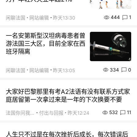
444
1
闲聊法国
网站编辑
昨天13:30
一名安第斯型汉坦病毒患者曾
游法国三大区，目前全家在西
班牙隔离
334
0
闲聊法国
网站编辑
昨天13:05
大家好巴黎那里有考A2法语有没有联系方式家
庭居留第一次拿过来是一年的下次换要不要
532
11
法国你问我答
付出与回报
昨天12:24
人生只不过是在每次挫折后成长，每次错误后