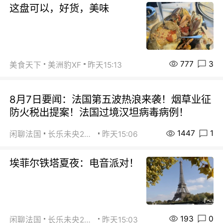
这盘可以，好货，美味
777
3
美食天下
美洲豹XF
昨天15:13
8月7日要闻：法国第五波热浪来袭！烟草业征
防火税出提案！法国过境汉坦病毒病例！
1447
1
闲聊法国
长乐未央2015
昨天15:06
埃菲尔铁塔夏夜：电音派对！
193
0
闲聊法国
长乐未央2015
昨天15:03