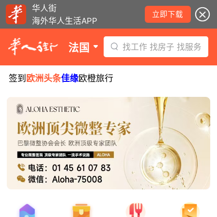
华人街
立即下载
海外华人生活APP
法国
找工作 找房子 找服务
签到
欧洲头条
佳缘
欧橙旅行