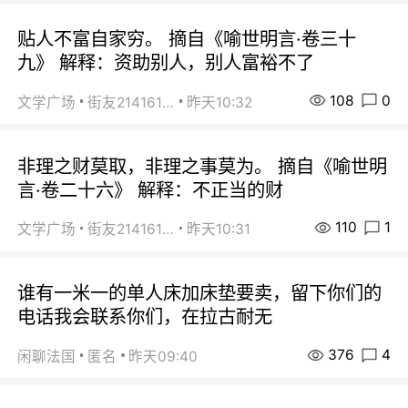
贴人不富自家穷。 摘自《喻世明言·卷三十
九》 解释：资助别人，别人富裕不了
108
0
文学广场
街友21416156
昨天10:32
非理之财莫取，非理之事莫为。 摘自《喻世明
言·卷二十六》 解释：不正当的财
110
1
文学广场
街友21416156
昨天10:31
谁有一米一的单人床加床垫要卖，留下你们的
电话我会联系你们，在拉古耐无
376
4
闲聊法国
匿名
昨天09:40