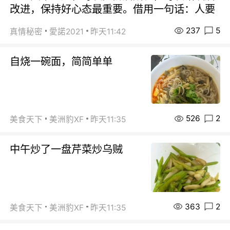
改进，保持好心态最重要。借用一句话：人要
237
5
真情秘密
愛諾2021
昨天11:42
自烧一碗面，简简单单
526
2
美食天下
美洲豹XF
昨天11:35
中午炒了一盘芹菜炒乌贼
363
2
美食天下
美洲豹XF
昨天11:35