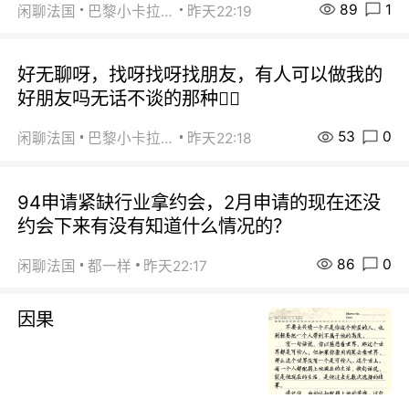
89
1
闲聊法国
巴黎小卡拉咪
昨天22:19
好无聊呀，找呀找呀找朋友，有人可以做我的
好朋友吗无话不谈的那种😮‍💨
53
0
闲聊法国
巴黎小卡拉咪
昨天22:18
94申请紧缺行业拿约会，2月申请的现在还没
约会下来有没有知道什么情况的？
86
0
闲聊法国
都一样
昨天22:17
因果