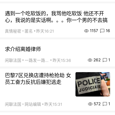
遇到一个吃软饭的，我骂他吃软饭 他还不开
心，我说的是实话啊。。。你一个男的不去搞
1157
16
真情秘密
匿名
昨天16:21
求介绍离婚律师
262
1
闲聊法国
一路发一路发
昨天15:36
巴黎7区兑换店遭持枪抢劫 女
员工奋力反抗后嫌犯逃走
572
1
闲聊法国
网站编辑
昨天15:31