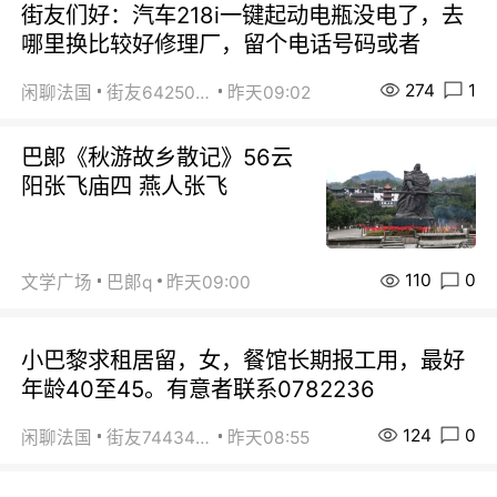
街友们好：汽车218i一键起动电瓶没电了，去
哪里换比较好修理厂，留个电话号码或者
274
1
闲聊法国
街友64250024
昨天09:02
巴郞《秋游故乡散记》56云
阳张飞庙四 燕人张飞
110
0
文学广场
巴郞q
昨天09:00
小巴黎求租居留，女，餐馆长期报工用，最好
年龄40至45。有意者联系0782236
124
0
闲聊法国
街友74434350
昨天08:55