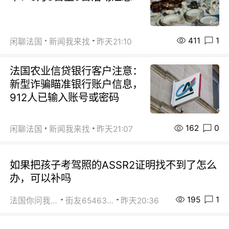
411
1
闲聊法国
新闻我来找
昨天21:10
法国农业信贷银行客户注意：
新型诈骗瞄准银行账户信息，
912人已输入账号或密码
162
0
闲聊法国
新闻我来找
昨天21:07
如果把孩子考驾照的ASSR2证明找不到了怎么
办，可以补吗
195
1
法国你问我答
街友65463281
昨天20:36