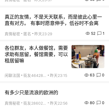
真正的友情，不是天天联系，而是彼此心里一
直有对方。 有事时愿意伸手，低谷时不会离
52
1
真情秘密
匿名
昨天23:29
各位群友，本人做餐馆，需要
求助有居留，餐馆需要，可以
租居留嘛
63
0
闲聊法国
街友46428878
昨天23:15
有多少只是流浪的欧洲的
80
0
真情秘密
街友28602925
昨天22:56