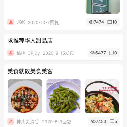
JQK
7474
10
2020-10-7回复
求推荐华人甜品店
6477
0
桃桃_CPj0y
2020-9-15发布
美食就数美食美客
7453
5
神头灵清兮
2020-6-9回复