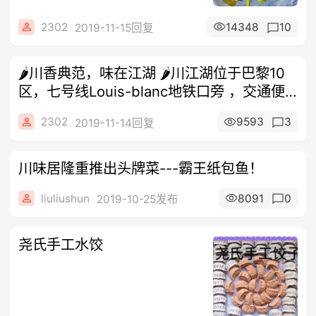
2302
14348
10
2019-11-15回复
🌶️川香典范，味在江湖 🌶️川江湖位于巴黎10
区，七号线Louis-blanc地铁口旁 ，交通便
利，环境宽敞舒
2302
9593
3
2019-11-14回复
川味居隆重推出头牌菜---霸王纸包鱼！
liuliushun
8091
0
2019-10-25发布
尧氏手工水饺