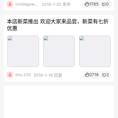
vickieguwen
1765
0
2018-1-20 发布
本店新菜推出 欢迎大家来品尝，新菜有七折
优惠
shu.335
2718
2
2018-1-19 回复