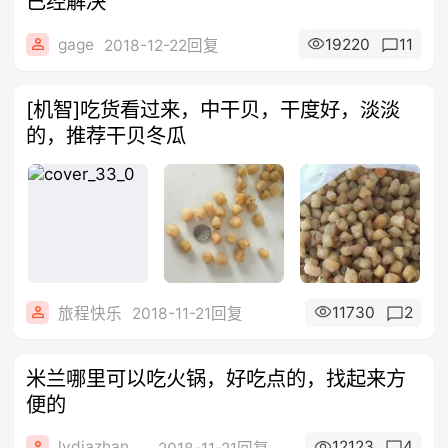
已经解决
gage
19220
11
2018-12-22回复
[机智]吃货看过来，中干贝，干度好，淡淡
的，推荐干贝冬瓜
11730
2
旅程快乐
2018-11-21回复
米兰哪里可以吃火锅，好吃点的，找起来方
便的
lydiazhanghp
12123
4