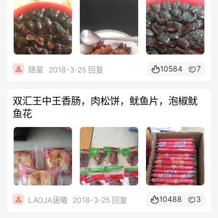
10584
7
随星
2018-3-25 回复
双汇王中王香肠，肉松饼，鱿鱼片，泡椒鱿
鱼花
10488
3
LAOJA涵曦
2018-3-25 回复