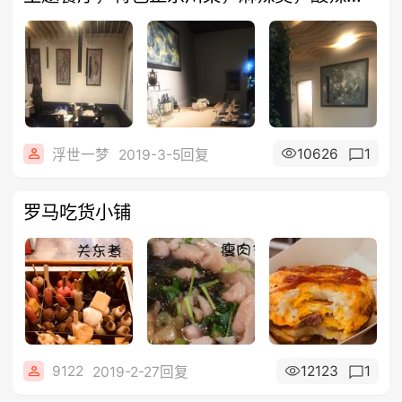
粉，手工拉面🍜一体化
10626
1
浮世一梦
2019-3-5回复
罗马吃货小铺
9122
12123
1
2019-2-27回复