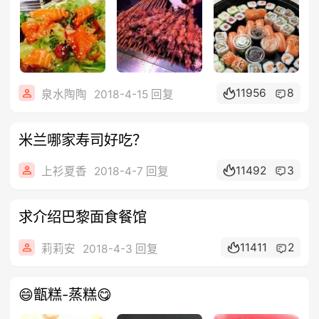
11956
8
泉水陶陶
2018-4-15 回复
米兰哪家寿司好吃？
11492
3
上衫夏香
2018-4-7 回复
求介绍巴黎面食餐馆
11411
2
莉莉安
2018-4-3 回复
😄甑糕-蒸糕😋