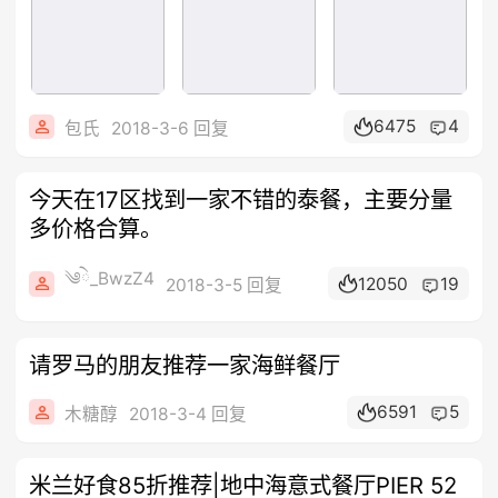
6475
4
包氏
2018-3-6 回复
今天在17区找到一家不错的泰餐，主要分量
多价格合算。
༄ེ_BwzZ4
12050
19
2018-3-5 回复
请罗马的朋友推荐一家海鲜餐厅
6591
5
木糖醇
2018-3-4 回复
米兰好食85折推荐|地中海意式餐厅PIER 52