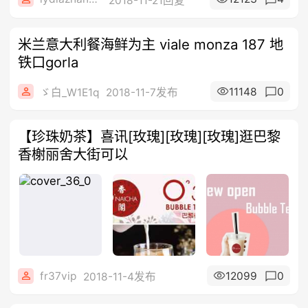
2018-11-21回复
米兰意大利餐海鲜为主 viale monza 187 地
铁口gorla
11148
0
ゞ白_W1E1q
2018-11-7发布
【珍珠奶茶】喜讯[玫瑰][玫瑰][玫瑰]逛巴黎
香榭丽舍大街可以
fr37vip
12099
0
2018-11-4发布