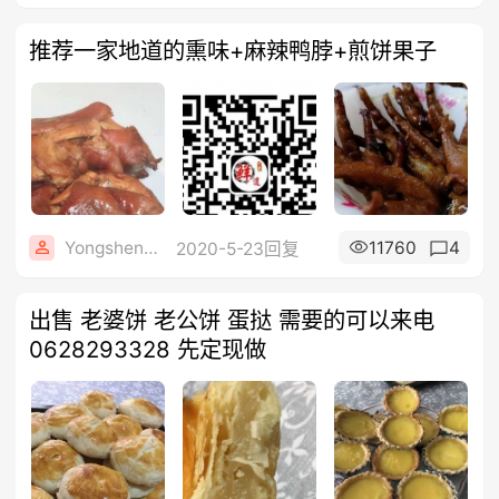
推荐一家地道的熏味+麻辣鸭脖+煎饼果子
Yongshengfu
11760
4
2020-5-23回复
出售 老婆饼 老公饼 蛋挞 需要的可以来电
0628293328 先定现做