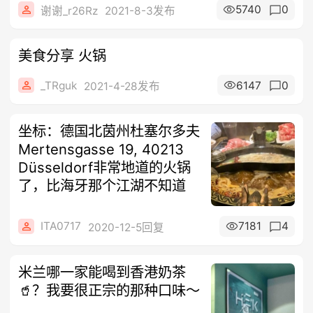
5740
0
谢谢_r26Rz
2021-8-3发布
美食分享 火锅
_TRguk
6147
0
2021-4-28发布
坐标：德国北茵州杜塞尔多夫
Mertensgasse 19, 40213
Düsseldorf非常地道的火锅
了，比海牙那个江湖不知道
ITA0717
7181
4
2020-12-5回复
米兰哪一家能喝到香港奶茶
🥤？我要很正宗的那种口味～