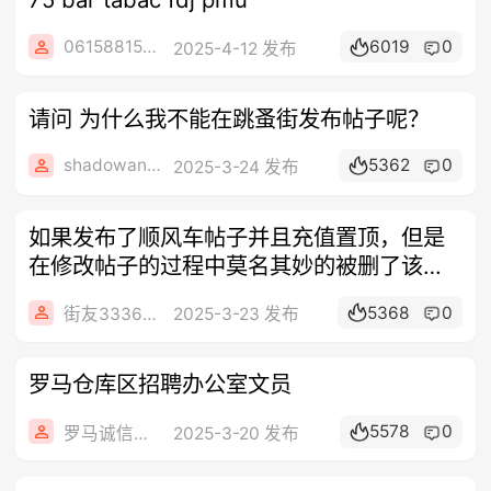
0615881593
6019
0
2025-4-12 发布
请问 为什么我不能在跳蚤街发布帖子呢？
shadowanna
5362
0
2025-3-24 发布
如果发布了顺风车帖子并且充值置顶，但是
在修改帖子的过程中莫名其妙的被删了该怎
么办
5368
0
街友33365034
2025-3-23 发布
罗马仓库区招聘办公室文员
5578
0
罗马诚信综合服务
2025-3-20 发布