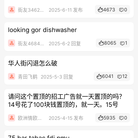
有发...
4673
0
街友34626666
2025-6-11 发布
looking gor dishwasher
8065
1
街友46849848
2025-6-2 回复
华人街闪退怎么破
6041
12
青田飞鹤
2025-5-3 回复
请问这个置顶的招工广告就一天置顶的吗？
14号花了100块钱置顶的，就一天。15号
5935
0
欧洲情欧洲了
2025-4-15 发布
75 bar tabac fdj pmu