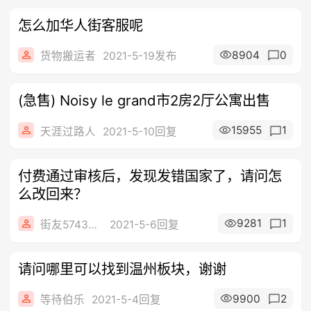
怎么加华人街客服呢
8904
0
货物搬运者
2021-5-19发布
(急售) Noisy le grand市2房2厅公寓出售
15955
1
天涯过路人
2021-5-10回复
付费通过审核后，发现发错国家了，请问怎
么改回来？
9281
1
街友57438243
2021-5-6回复
请问哪里可以找到温州板块，谢谢
9900
2
等待伯乐
2021-5-4回复