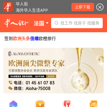
华人街
立即下载
海外华人生活APP
法国
找工作 找房子 找服务
签到
欧洲头条
佳缘
欧橙旅行