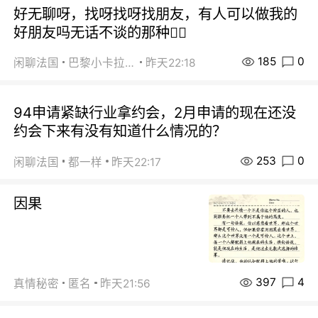
好无聊呀，找呀找呀找朋友，有人可以做我的
好朋友吗无话不谈的那种😮‍💨
185
0
闲聊法国
巴黎小卡拉咪
昨天22:18
94申请紧缺行业拿约会，2月申请的现在还没
约会下来有没有知道什么情况的？
253
0
闲聊法国
都一样
昨天22:17
因果
397
4
真情秘密
匿名
昨天21:56