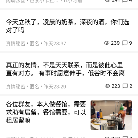
闲聊法国
巴黎小卡拉咪
11小时前
今天立秋了，凌晨的奶茶，深夜的酒，你们选
对了吗
239
9
真情秘密
匿名
昨天23:37
真正的友情，不是天天联系，而是彼此心里一
直有对方。 有事时愿意伸手，低谷时不会离
223
2
真情秘密
匿名
昨天23:29
各位群友，本人做餐馆，需要
求助有居留，餐馆需要，可以
租居留嘛