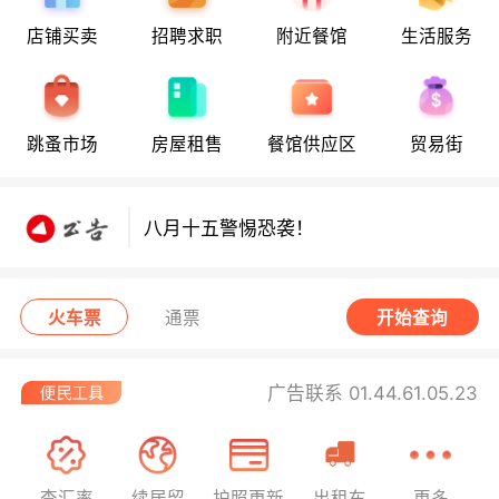
店铺买卖
招聘求职
附近餐馆
生活服务
八月十五警惕恐袭！
跳蚤市场
房屋租售
餐馆供应区
贸易街
八月十五警惕恐袭！
八月十五警惕恐袭！
火车票
通票
开始查询
广告联系 01.44.61.05.23
查汇率
续居留
护照更新
出租车
更多