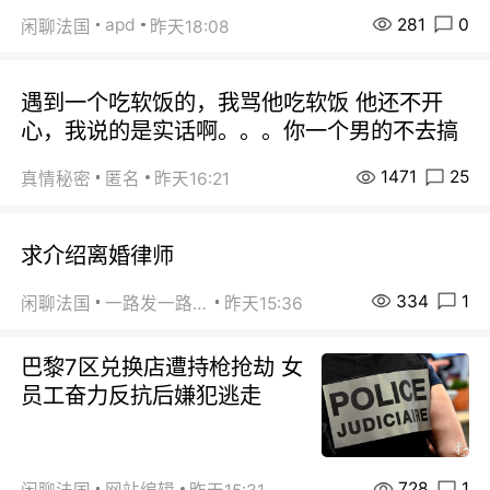
281
0
apd
闲聊法国
昨天18:08
遇到一个吃软饭的，我骂他吃软饭 他还不开
心，我说的是实话啊。。。你一个男的不去搞
1471
25
真情秘密
匿名
昨天16:21
求介绍离婚律师
334
1
闲聊法国
一路发一路发
昨天15:36
巴黎7区兑换店遭持枪抢劫 女
员工奋力反抗后嫌犯逃走
728
1