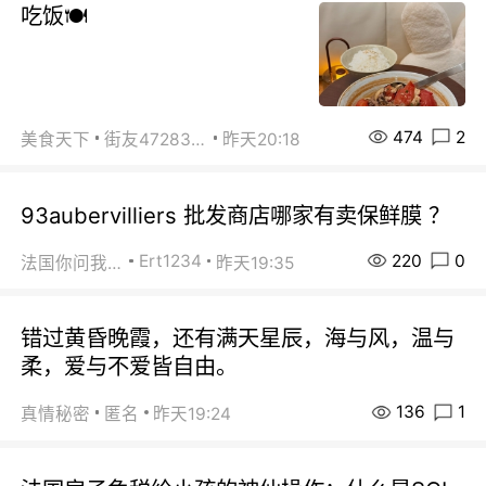
吃饭🍽️
474
2
美食天下
街友472838572
昨天20:18
93aubervilliers 批发商店哪家有卖保鲜膜 ？
220
0
Ert1234
法国你问我答
昨天19:35
错过黄昏晚霞，还有满天星辰，海与风，温与
柔，爱与不爱皆自由。
136
1
真情秘密
匿名
昨天19:24