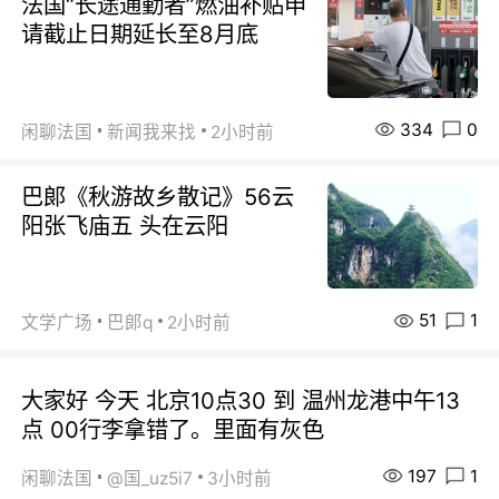
法国“长途通勤者”燃油补贴申
请截止日期延长至8月底
334
0
闲聊法国
新闻我来找
2小时前
巴郞《秋游故乡散记》56云
阳张飞庙五 头在云阳
51
1
文学广场
巴郞q
2小时前
大家好 今天 北京10点30 到 温州龙港中午13
点 00行李拿错了。里面有灰色
197
1
闲聊法国
@国_uz5i7
3小时前