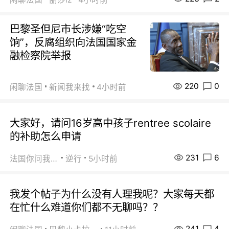
巴黎圣但尼市长涉嫌“吃空
饷”，反腐组织向法国国家金
融检察院举报
220
0
闲聊法国
新闻我来找
4小时前
大家好，请问16岁高中孩子rentree scolaire
的补助怎么申请
231
6
法国你问我答
逆行
5小时前
我发个帖子为什么没有人理我呢？大家每天都
在忙什么难道你们都不无聊吗？？
241
4