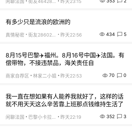
353
2
闲聊法国
街友46428878
昨天23:15
有多少只是流浪的欧洲的
434
5
真情秘密
街友28602925
昨天22:56
8月15号巴黎✈️福州。8月16号中国✈️法国。有
偿带物，不接违禁品，海关责任自
70
0
商家自荐区
林家二小姐
昨天22:53
我一直在想如果有人能养我就好了，这样的话
就不用天天这么辛苦靠上班那点钱维持生活了
352
3
闲聊法国
巴黎小卡拉咪
昨天22:19