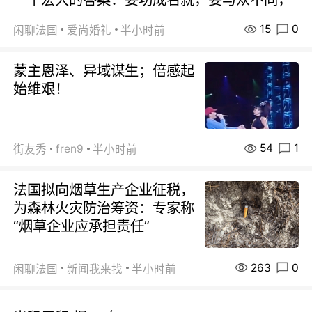
15
0
闲聊法国
爱尚婚礼
半小时前
蒙主恩泽、异域谋生；倍感起
始维艰！
54
1
fren9
街友秀
半小时前
法国拟向烟草生产企业征税，
为森林火灾防治筹资：专家称
“烟草企业应承担责任”
263
0
闲聊法国
新闻我来找
半小时前