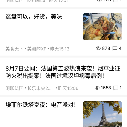
闲聊法国
网站编辑
昨天15:31
这盘可以，好货，美味
878
4
美食天下
美洲豹XF
昨天15:13
8月7日要闻：法国第五波热浪来袭！烟草业征
防火税出提案！法国过境汉坦病毒病例！
1658
1
闲聊法国
长乐未央2015
昨天15:06
埃菲尔铁塔夏夜：电音派对！