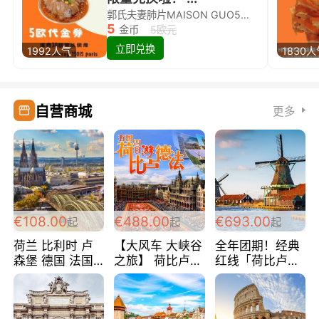
郭氏夫妻肺片MAISON GUO5欧代金券限量兑换啦！
5
金币
5欧元
立即兑换
1992人气
1830
自营商城
更多
€108.00
€488.00
€693.00
起
起
起
荷兰 比利时 卢
【大风车 大峡谷
全年团期！经典
森堡 德国 法国
之旅】 荷比卢德
红线「荷比卢德
超爽玩遍西欧 循
法 巴黎上下 经
法」七天循环 五
环线 全程四星宾
典五国四日游
国 仅售99欧/人/
馆 108欧/人/天
488欧/人
天！巴黎上下！