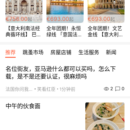
包拼房~
€756.00
€693.00
€693.00
起
起
起
【意大利南法经
全年团期！永恒
全年团期！文艺
典循环线】 巴黎
绿线 「意国法
金线 【意大利一
上下 所有日期铁
南」巴黎上下 去
地】 循环7日游
发！ 全程四星级
意大利 南法 99
全程693欧/人起
推荐
跳蚤市场
房屋店铺
生活服务
新闻
宾馆 108欧/天起
欧/天起 ~包拼房
每周铁发！
全程756欧/位
名位街友，亚马逊什么都可以买吗，怎么下
载，是不是还要认证，很麻烦吗
2
0
法国你问我答
笑看红臣
1分钟前
中午的伙食面