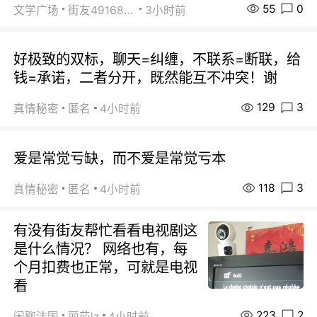
55
0
文学广场
街友49168527
3小时前
好极致的双标，聊天=纠缠，不联系=断联，给
钱=承诺，二者分开，既然能互不冲突！谢
129
3
真情秘密
匿名
4小时前
爱是常觉亏缺，而不爱是常觉亏本
118
3
真情秘密
匿名
4小时前
有没有街友帮忙看看电视剧这
是什么情况？ 网络也有，每
个月扣费也正常，可就是电视
看
223
2
闲聊法国
丽莎lz
4小时前