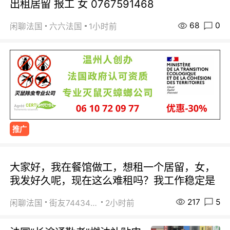
出租居留 报工 女 0767591468
68
0
闲聊法国
六六法国
1小时前
推广
大家好，我在餐馆做工，想租一个居留，女，
我发好久呢，现在这么难租吗？我工作稳定是
217
5
闲聊法国
街友74434350
2小时前