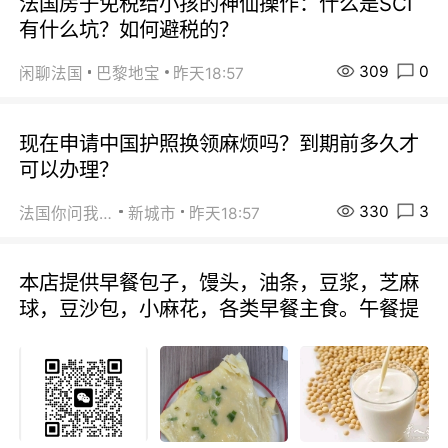
法国房子免税给小孩的神仙操作：什么是SCI
有什么坑？如何避税的？
309
0
闲聊法国
巴黎地宝
昨天18:57
现在申请中国护照换领麻烦吗？到期前多久才
可以办理？
330
3
法国你问我答
新城市
昨天18:57
本店提供早餐包子，馒头，油条，豆浆，芝麻
球，豆沙包，小麻花，各类早餐主食。午餐提