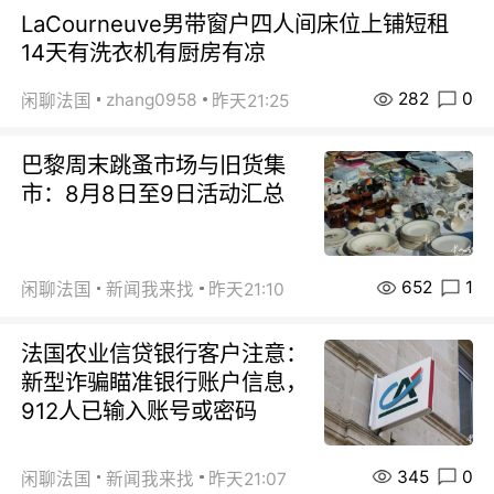
LaCourneuve男带窗户四人间床位上铺短租
14天有洗衣机有厨房有凉
282
0
zhang0958
闲聊法国
昨天21:25
巴黎周末跳蚤市场与旧货集
市：8月8日至9日活动汇总
652
1
闲聊法国
新闻我来找
昨天21:10
法国农业信贷银行客户注意：
新型诈骗瞄准银行账户信息，
912人已输入账号或密码
345
0
闲聊法国
新闻我来找
昨天21:07