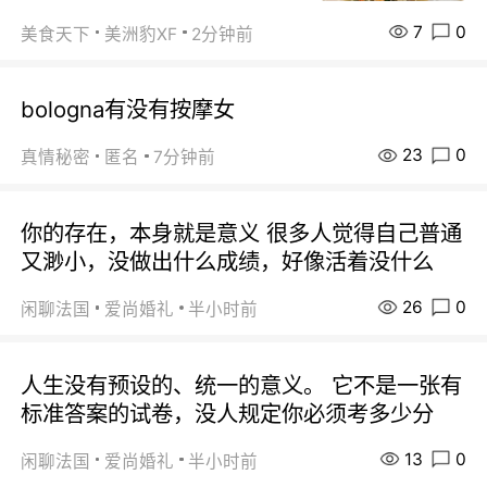
7
0
美食天下
美洲豹XF
2分钟前
bologna有没有按摩女
23
0
真情秘密
匿名
7分钟前
你的存在，本身就是意义 很多人觉得自己普通
又渺小，没做出什么成绩，好像活着没什么
26
0
闲聊法国
爱尚婚礼
半小时前
人生没有预设的、统一的意义。 它不是一张有
标准答案的试卷，没人规定你必须考多少分
13
0
闲聊法国
爱尚婚礼
半小时前