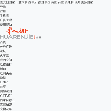
去其他国家：
意大利
西班牙
德国
美国
英国
荷兰
奥地利
瑞典
更多国家
登录
注册
手机版
广告管理
使用帮助
法国
首页
分类广告
论坛
火车票
我的空间
欧橙旅行
活动
欧洲头条
论坛
luntan
首页
闲聊法国
你问我答
商家自荐区
真情秘密
宠物花草