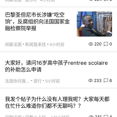
巴黎圣但尼市长涉嫌“吃空
饷”，反腐组织向法国国家金
融检察院举报
220
0
闲聊法国
新闻我来找
4小时前
大家好，请问16岁高中孩子rentree scolaire
的补助怎么申请
233
6
法国你问我答
逆行
5小时前
我发个帖子为什么没有人理我呢？大家每天都
在忙什么难道你们都不无聊吗？？
241
4