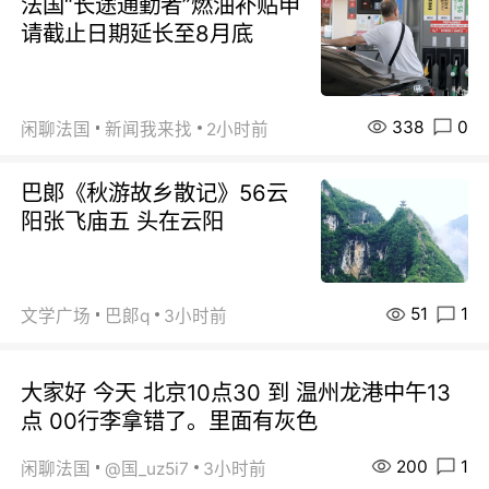
法国“长途通勤者”燃油补贴申
请截止日期延长至8月底
338
0
闲聊法国
新闻我来找
2小时前
巴郞《秋游故乡散记》56云
阳张飞庙五 头在云阳
51
1
文学广场
巴郞q
3小时前
大家好 今天 北京10点30 到 温州龙港中午13
点 00行李拿错了。里面有灰色
200
1
闲聊法国
@国_uz5i7
3小时前