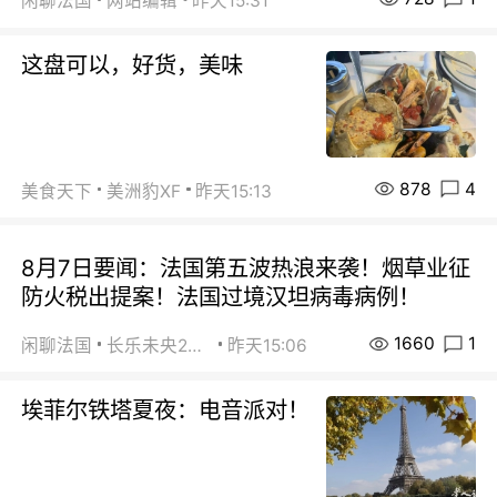
闲聊法国
网站编辑
昨天15:31
这盘可以，好货，美味
878
4
美食天下
美洲豹XF
昨天15:13
8月7日要闻：法国第五波热浪来袭！烟草业征
防火税出提案！法国过境汉坦病毒病例！
1660
1
闲聊法国
长乐未央2015
昨天15:06
埃菲尔铁塔夏夜：电音派对！