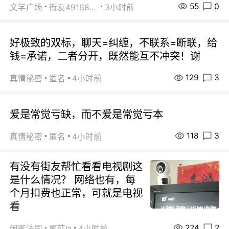
55
0
文学广场
街友49168527
3小时前
好极致的双标，聊天=纠缠，不联系=断联，给
钱=承诺，二者分开，既然能互不冲突！谢
129
3
真情秘密
匿名
4小时前
爱是常觉亏缺，而不爱是常觉亏本
118
3
真情秘密
匿名
4小时前
有没有街友帮忙看看电视剧这
是什么情况？ 网络也有，每
个月扣费也正常，可就是电视
看
224
2
闲聊法国
丽莎lz
4小时前