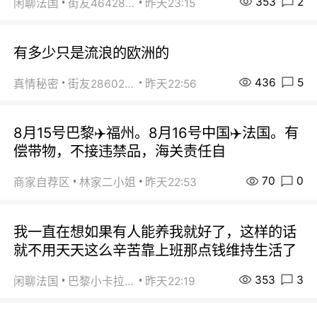
353
2
闲聊法国
街友46428878
昨天23:15
有多少只是流浪的欧洲的
436
5
真情秘密
街友28602925
昨天22:56
8月15号巴黎✈️福州。8月16号中国✈️法国。有
偿带物，不接违禁品，海关责任自
70
0
商家自荐区
林家二小姐
昨天22:53
我一直在想如果有人能养我就好了，这样的话
就不用天天这么辛苦靠上班那点钱维持生活了
353
3
闲聊法国
巴黎小卡拉咪
昨天22:19