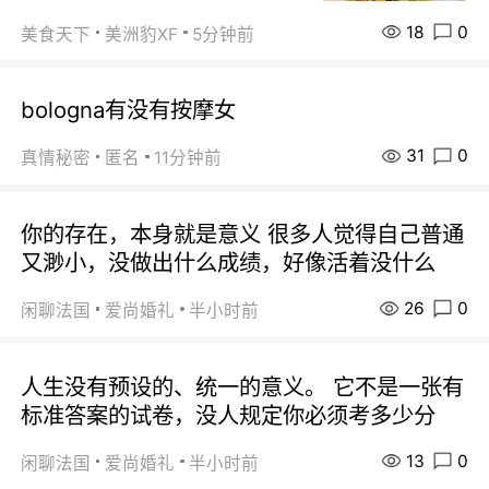
18
0
美食天下
美洲豹XF
5分钟前
bologna有没有按摩女
31
0
真情秘密
匿名
11分钟前
你的存在，本身就是意义 很多人觉得自己普通
又渺小，没做出什么成绩，好像活着没什么
26
0
闲聊法国
爱尚婚礼
半小时前
人生没有预设的、统一的意义。 它不是一张有
标准答案的试卷，没人规定你必须考多少分
13
0
闲聊法国
爱尚婚礼
半小时前