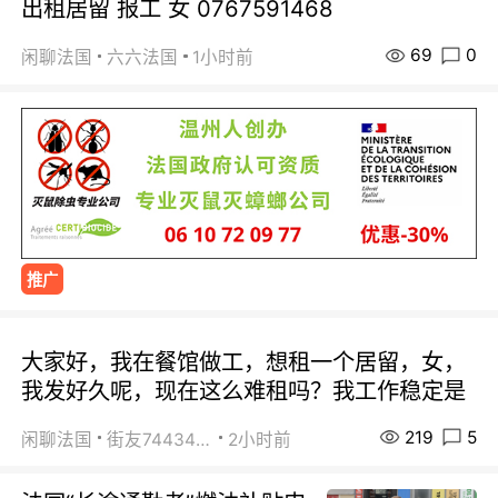
出租居留 报工 女 0767591468
69
0
闲聊法国
六六法国
1小时前
推广
大家好，我在餐馆做工，想租一个居留，女，
我发好久呢，现在这么难租吗？我工作稳定是
219
5
闲聊法国
街友74434350
2小时前