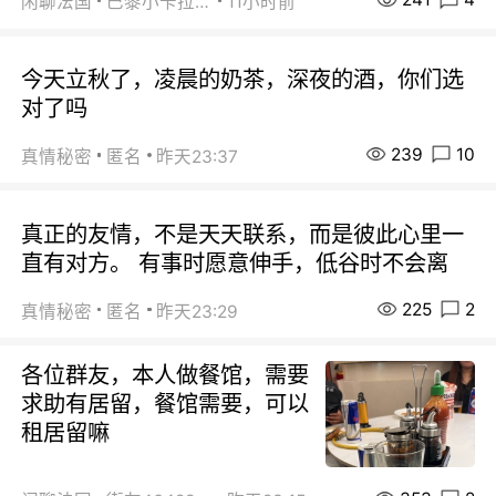
闲聊法国
巴黎小卡拉咪
11小时前
今天立秋了，凌晨的奶茶，深夜的酒，你们选
对了吗
239
10
真情秘密
匿名
昨天23:37
真正的友情，不是天天联系，而是彼此心里一
直有对方。 有事时愿意伸手，低谷时不会离
225
2
真情秘密
匿名
昨天23:29
各位群友，本人做餐馆，需要
求助有居留，餐馆需要，可以
租居留嘛