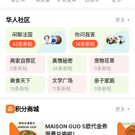
华人社区
更多
闲聊法国
你问我答
42条新帖
16条新帖
商家自荐区
真情秘密
宠物花草
0条新帖
38条新帖
0条新帖
美食天下
文学广场
亲子家庭
15条新帖
11条新帖
0条新帖
积分商城
更多
MAISON GUO 5欧代金券
限量兑换啦！ ...