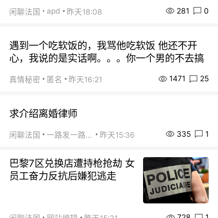
281
0
apd
闲聊法国
昨天18:08
遇到一个吃软饭的，我骂他吃软饭 他还不开
心，我说的是实话啊。。。你一个男的不去搞
1471
25
真情秘密
匿名
昨天16:21
求介绍离婚律师
335
1
闲聊法国
一路发一路发
昨天15:36
巴黎7区兑换店遭持枪抢劫 女
员工奋力反抗后嫌犯逃走
728
1