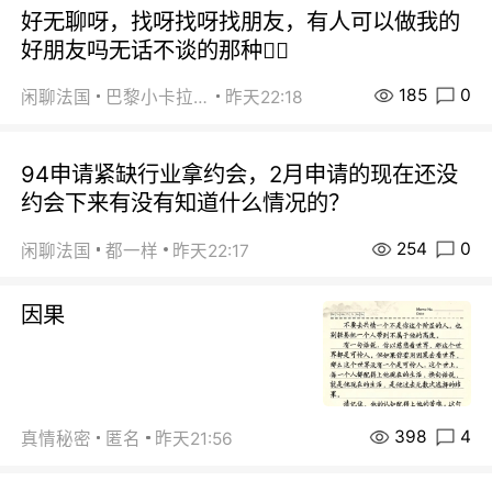
好无聊呀，找呀找呀找朋友，有人可以做我的
好朋友吗无话不谈的那种😮‍💨
185
0
闲聊法国
巴黎小卡拉咪
昨天22:18
94申请紧缺行业拿约会，2月申请的现在还没
约会下来有没有知道什么情况的？
254
0
闲聊法国
都一样
昨天22:17
因果
398
4
真情秘密
匿名
昨天21:56