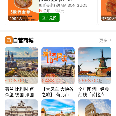
郭氏夫妻肺片MAISON GUO5欧代金券限量兑换啦！
5
金币
5欧元
立即兑换
1992人气
1830
自营商城
更多
€108.00
€488.00
€693.00
起
起
起
荷兰 比利时 卢
【大风车 大峡谷
全年团期！经典
森堡 德国 法国
之旅】 荷比卢德
红线「荷比卢德
超爽玩遍西欧 循
法 巴黎上下 经
法」七天循环 五
环线 全程四星宾
典五国四日游
国 仅售99欧/人/
馆 108欧/人/天
488欧/人
天！巴黎上下！