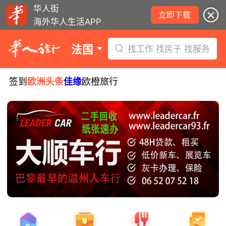
华人街
立即下载
海外华人生活APP
法国
找工作 找房子 找服务
签到
欧洲头条
佳缘
欧橙旅行