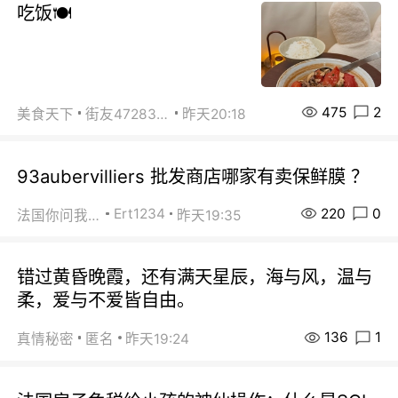
吃饭🍽️
475
2
美食天下
街友472838572
昨天20:18
93aubervilliers 批发商店哪家有卖保鲜膜 ？
220
0
Ert1234
法国你问我答
昨天19:35
错过黄昏晚霞，还有满天星辰，海与风，温与
柔，爱与不爱皆自由。
136
1
真情秘密
匿名
昨天19:24