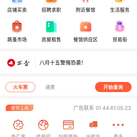
店铺买卖
招聘求职
附近餐馆
生活服务
八月十五警惕恐袭！
跳蚤市场
房屋租售
餐馆供应区
贸易街
八月十五警惕恐袭！
八月十五警惕恐袭！
火车票
通票
开始查询
广告联系 01.44.61.05.23
查汇率
续居留
护照更新
出租车
更多