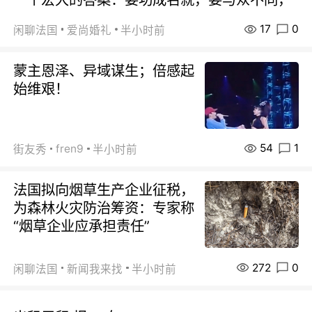
17
0
闲聊法国
爱尚婚礼
半小时前
蒙主恩泽、异域谋生；倍感起
始维艰！
54
1
fren9
街友秀
半小时前
法国拟向烟草生产企业征税，
为森林火灾防治筹资：专家称
“烟草企业应承担责任”
272
0
闲聊法国
新闻我来找
半小时前