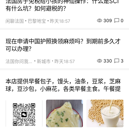
法国房子免税给小孩的神仙操作：什么是SCI
有什么坑？如何避税的？
309
0
闲聊法国
巴黎地宝
昨天18:57
现在申请中国护照换领麻烦吗？到期前多久才
可以办理？
330
3
法国你问我答
新城市
昨天18:57
本店提供早餐包子，馒头，油条，豆浆，芝麻
球，豆沙包，小麻花，各类早餐主食。午餐提