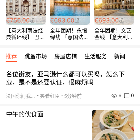
包拼房~
€756.00
€693.00
€693.00
起
起
起
【意大利南法经
全年团期！永恒
全年团期！文艺
典循环线】 巴黎
绿线 「意国法
金线 【意大利一
上下 所有日期铁
南」巴黎上下 去
地】 循环7日游
发！ 全程四星级
意大利 南法 99
全程693欧/人起
推荐
跳蚤市场
房屋店铺
生活服务
新闻
宾馆 108欧/天起
欧/天起 ~包拼房
每周铁发！
全程756欧/位
名位街友，亚马逊什么都可以买吗，怎么下
载，是不是还要认证，很麻烦吗
6
0
法国你问我答
笑看红臣
5分钟前
中午的伙食面