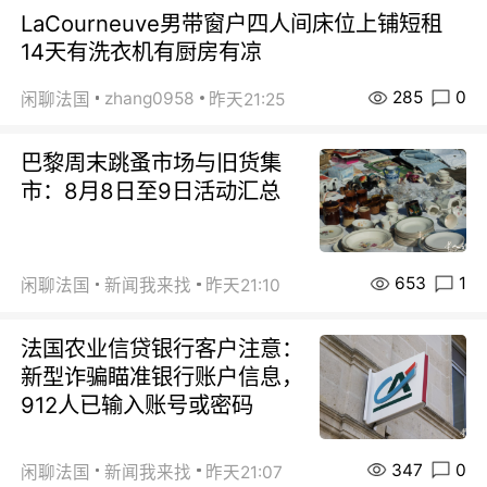
LaCourneuve男带窗户四人间床位上铺短租
14天有洗衣机有厨房有凉
285
0
zhang0958
闲聊法国
昨天21:25
巴黎周末跳蚤市场与旧货集
市：8月8日至9日活动汇总
653
1
闲聊法国
新闻我来找
昨天21:10
法国农业信贷银行客户注意：
新型诈骗瞄准银行账户信息，
912人已输入账号或密码
347
0
闲聊法国
新闻我来找
昨天21:07