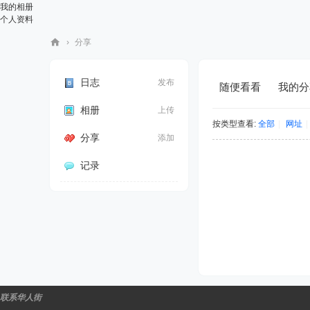
我的相册
个人资料
›
分享
华
人
日志
发布
随便看看
我的分
街
相册
上传
网
按类型查看:
全部
|
网址
|
分享
添加
记录
联系华人街