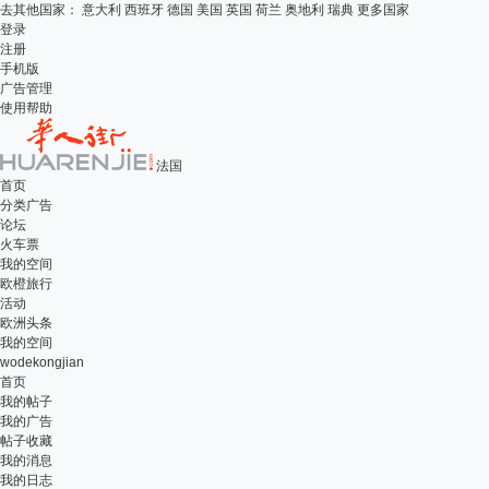
去其他国家：
意大利
西班牙
德国
美国
英国
荷兰
奥地利
瑞典
更多国家
登录
注册
手机版
广告管理
使用帮助
法国
首页
分类广告
论坛
火车票
我的空间
欧橙旅行
活动
欧洲头条
我的空间
wodekongjian
首页
我的帖子
我的广告
帖子收藏
我的消息
我的日志